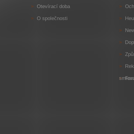
í
Otevírací doba
Och
O společnosti
Heu
New
Dop
Způ
Rek
Formulář pro odstoupení od 