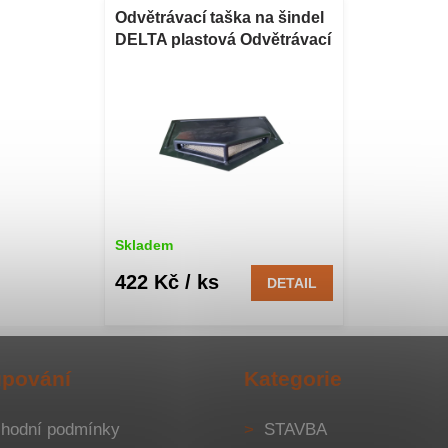
Odvětrávací taška na šindel
DELTA plastová Odvětrávací
taška na šindel DELTA
plastová
Skladem
422 Kč
/ ks
DETAIL
pování
Kategorie
hodní podmínky
STAVBA