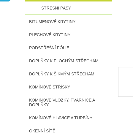
n
STŘEŠNÍ PÁSY
e
l
BITUMENOVÉ KRYTINY
PLECHOVÉ KRYTINY
PODSTŘEŠNÍ FÓLIE
DOPLŇKY K PLOCHÝM STŘECHÁM
DOPLŇKY K ŠIKMÝM STŘECHÁM
KOMÍNOVÉ STŘÍŠKY
KOMÍNOVÉ VLOŽKY, TVÁRNICE A
DOPLŇKY
KOMÍNOVÉ HLAVICE A TURBÍNY
OKENNÍ SÍTĚ