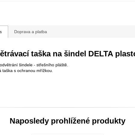
s
Doprava a platba
ětrávací taška na šindel DELTA plast
odvětrání šindele - střešního pláště.
á taška s ochranou mřížkou.
Naposledy prohlížené produkty