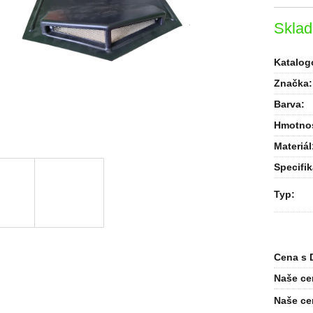
Skla
Katalogo
Značka:
Barva
:
Hmotno
Materiál
Specifi
Typ
:
Cena s 
Naše ce
Naše ce