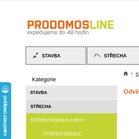
Přejít
na
obsah
STAVBA
STŘECHA
P
Přeskočit
o
S
Do
kategorie
Kategorie
s
t
Odvět
STAVBA
r
a
STŘECHA
n
n
STŘEŠNÍ ŠINDELE A PÁSY
í
p
STŘEŠNÍ ŠINDELE
a