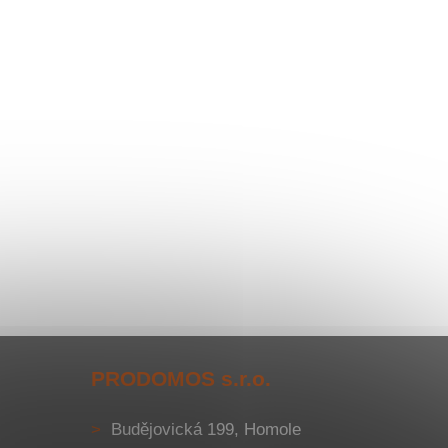
PRODOMOS s.r.o.
Budějovická 199, Homole