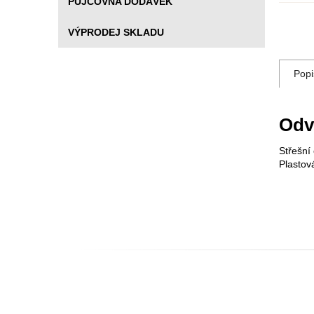
PŮJČOVNA DODÁVEK
VÝPRODEJ SKLADU
Popi
Odv
Střešní 
Plastov