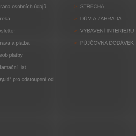
rana osobních údajů
STŘECHA
reka
DŮM A ZAHRADA
sletter
VYBAVENÍ INTERIÉRU
rava a platba
PŮJČOVNA DODÁVEK
sob platby
lamační list
smlouvy