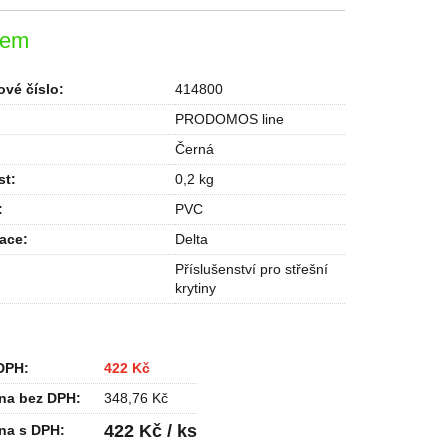
dem
vé číslo:
414800
PRODOMOS line
Černá
st
:
0,2 kg
:
PVC
kace
:
Delta
Příslušenství pro střešní
krytiny
DPH:
422 Kč
na bez DPH:
348,76 Kč
422 Kč / ks
na s DPH: