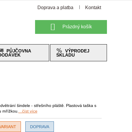
Doprava a platba
Kontakt
Nákupní
Prázdný košík
košík
PŮJČOVNA
VÝPRODEJ
DODÁVEK
SKLADU
dvětrání šindele - střešního pláště. Plastová taška s
 mřížkou.
...číst více
VARIANT
DOPRAVA