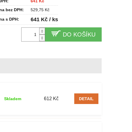
DPH:
641 Kč
na bez DPH:
529,75 Kč
641 Kč / ks
na s DPH:
DO KOŠÍKU
612 Kč
Skladem
DETAIL