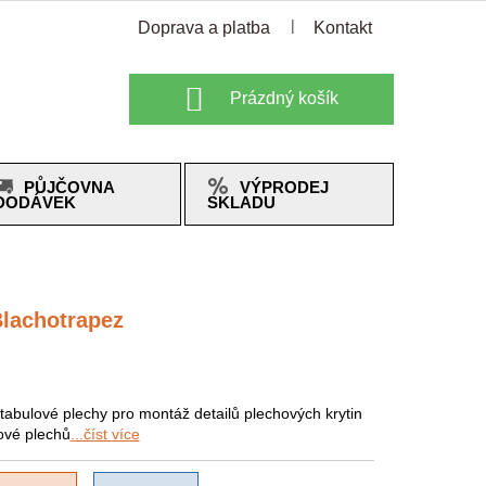
Doprava a platba
Kontakt
Nákupní
Prázdný košík
košík
PŮJČOVNA
VÝPRODEJ
DODÁVEK
SKLADU
Blachotrapez
tabulové plechy pro montáž detailů plechových krytin
ové plechů
...číst více