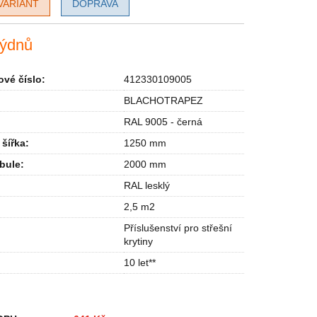
VARIANT
DOPRAVA
týdnů
vé číslo:
412330109005
BLACHOTRAPEZ
RAL 9005 - černá
 šířka
:
1250 mm
abule
:
2000 mm
RAL lesklý
2,5 m2
Příslušenství pro střešní
krytiny
10 let**