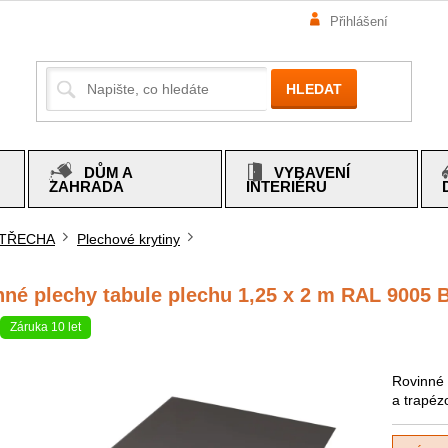
Přihlášení
HLEDAT
DŮM A
VYBAVENÍ
ZAHRADA
INTERIÉRU
TŘECHA
Plechové krytiny
mů
nné plechy tabule plechu 1,25 x 2 m RAL 9005 
Záruka 10 let
Rovinné 
a trapéz