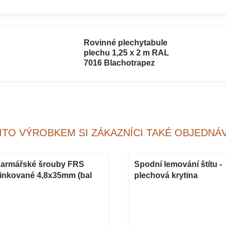
Rovinné plechytabule
plechu 1,25 x 2 m RAL
7016 Blachotrapez
MTO VÝROBKEM SI ZÁKAZNÍCI TAKÉ OBJEDNÁV
armářské šrouby FRS
Spodní lemování štítu -
inkované 4,8x35mm (bal
plechová krytina
50ks)
Blachotrapez RAL leskl
(skladem)