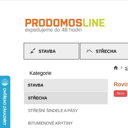
Přejít
na
obsah
STAVBA
STŘECHA
P
Přeskočit
o
S
Do
kategorie
Kategorie
s
t
Rovi
STAVBA
r
a
Akce
STŘECHA
n
n
STŘEŠNÍ ŠINDELE A PÁSY
í
p
BITUMENOVÉ KRYTINY
a