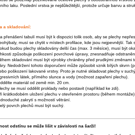
ního laku. Poslední vrstva je nejdůležitější, protože určuje barvu a st
a a skladování:
a přenášení tabulí musí být k dispozici tolik osob, aby se plechy nepř
eohýbaly, musí se chytit v místech profilace, kde jsou nejpevnější. Ta
okud budou plechy skladovány delší čas (max. 3 měsíce), musí být oka
lhkosti způsobuje poškození povrchové úpravy, znesnadňuje odstranění 
ěhem skladování musí být výrobky chráněny před prudkými změnami tep
áry. Nedodržení tohoto doporučení může způsobit vznik bílých skvrn (p
ebo poškození lakované vrstvy. Proto je nutné skladovat plechy v su
gresivních látek, přímého slunce a vody (možnost zapaření plechu).
ddělte materiál od země min. 20 cm.
lechy se musí oddělit proklady nebo postavit (například ke zdi).
ři krátkodobém uložení plechu v otevřeném prostoru (během montáže) za
ednoduché zakrytí s možností větrání.
elý povrch plechů musí být suchý.
nost odstínu se může lišit v závislosti na šarži!