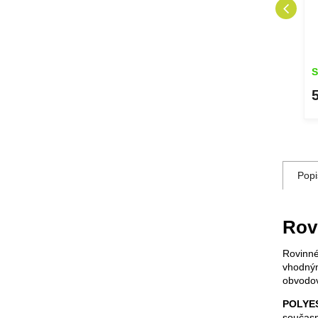
Skladem
S
220 Kč
DETAIL
DETAIL
Popi
Rov
Rovinné
vhodný
obvodov
POLYES
současn