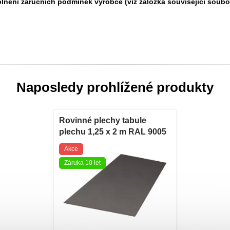
splnění záručních podmínek výrobce (viz záložka
související soubo
Naposledy prohlížené produkty
Rovinné plechy tabule
plechu 1,25 x 2 m RAL 9005
Blachotrapez Rovinné
Akce
plechy 0,5 plechové tabule
Záruka 10 let
1,25 x 2 m v
provedení RAL 9005