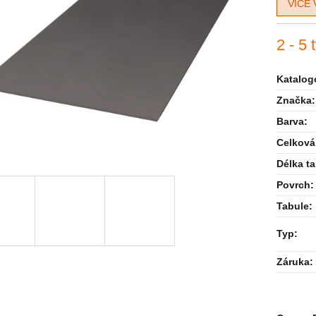
VÍCE 
2 - 5 
Katalogo
Značka:
Barva
:
Celková
Délka t
Povrch
:
Tabule
:
Typ
:
Záruka
: