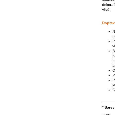
dekorač
vlivů.
Doprav
N
n
P
v
B
p
n
a
O
P
P
j
C
* Barev