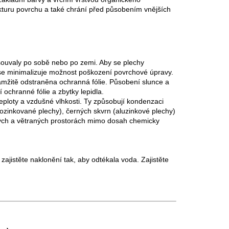
rukturu povrchu a také chrání před působením vnějších
esouvaly po sobě nebo po zemi. Aby se plechy
k se minimalizuje možnost poškození povrchové úpravy.
mžitě odstraněna ochranná fólie. Působení slunce a
ochranné fólie a zbytky lepidla.
loty a vzdušné vlhkosti. Ty způsobují kondenzaci
ozinkované plechy), černých skvrn (aluzinkové plechy)
chých a větraných prostorách mimo dosah chemicky
jistěte naklonění tak, aby odtékala voda. Zajistěte