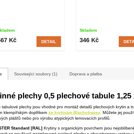
kladem
Skladem
567 Kč
346 Kč
DETAIL
DETA
s
Související soubory (1)
Doprava a platba
inné plechy 0,5 plechové tabule 1,25
 tabulové plechy jsou vhodné pro montáž detailů plechových krytin a t
m klempířským doplňkem
ke krytinám Blachotrapez
. Můžete jej použí
ých plášťů nebo pro výrobu atypických lemovacích profilů.
TER Standard [RAL]
Krytiny s organickým povrchem jsou nejoblíbeně
osti se používají pozinkované ocelové plechy s oboustrannou vrstvou z