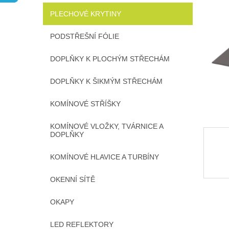
n
PLECHOVÉ KRYTINY
e
l
PODSTŘEŠNÍ FÓLIE
DOPLŇKY K PLOCHÝM STŘECHÁM
DOPLŇKY K ŠIKMÝM STŘECHÁM
KOMÍNOVÉ STŘÍŠKY
KOMÍNOVÉ VLOŽKY, TVÁRNICE A
DOPLŇKY
KOMÍNOVÉ HLAVICE A TURBÍNY
OKENNÍ SÍTĚ
OKAPY
LED REFLEKTORY