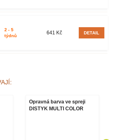
2 - 5
641 Kč
DETAIL
týdnů
AJÍ:
Opravná barva ve spreji
Rovné nůž
DISTYK MULTI COLOR
LOBSTER 
á
SPRAY 400 ml černá RAL
9005