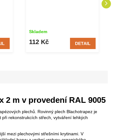
Skladem
Skladem
112 Kč
220 Kč
IL
DETAIL
 x 2 m v provedení RAL 9005
rapézových plechů. Rovinný plech Blachotrapez je
t při rekonstrukcích střech, vytváření lehkých
jší mezi plechovými střešními krytinami. V
ákladní barvy a vrchní vrstvou organického