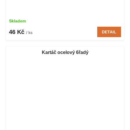
Skladem
46 Kč
DETAIL
/ ks
Kartáč ocelový 6řadý