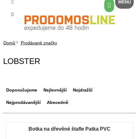
Přejít
Nákupní
na
košík
obsah
Domů
Prodávané značky
LOBSTER
Ř
a
Doporučujeme
Nejlevnější
Nejdražší
z
e
Nejprodávanější
Abecedně
n
í
V
p
ý
Botka na dřevěné štafle Patka PVC
r
p
o