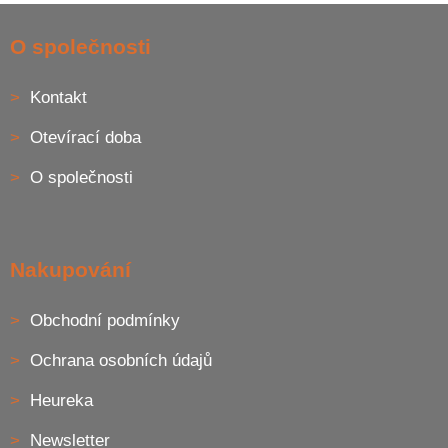
v
Z
a
á
c
á
O společnosti
n
í
p
í
p
a
r
Kontakt
t
v
í
k
Otevírací doba
y
v
O společnosti
ý
p
i
s
u
Nakupování
Obchodní podmínky
Ochrana osobních údajů
Heureka
Newsletter