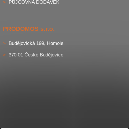
PŮJČOVNA DODÁVEK
PRODOMOS s.r.o.
Budějovická 199, Homole
370 01 České Budějovice