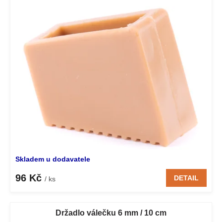
i
d
s
u
p
k
r
t
o
ů
d
u
k
t
ů
Skladem u dodavatele
96 Kč
DETAIL
/ ks
Držadlo válečku 6 mm / 10 cm