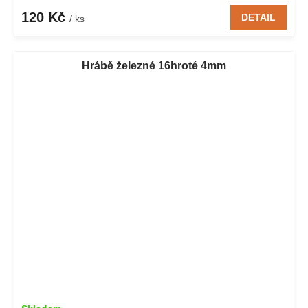
120 Kč
DETAIL
/ ks
Hrábě železné 16hroté 4mm