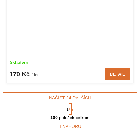
Skladem
170 Kč
DETAIL
/ ks
NAČÍST 24 DALŠÍCH
S
1
7
t
O
r
160
položek celkem
v
á
l
NAHORU
n
á
k
o
d