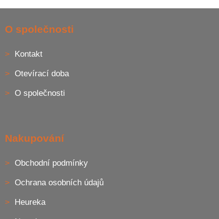
v
l
Z
á
á
O společnosti
d
p
a
a
c
Kontakt
t
í
í
p
Otevírací doba
r
v
O společnosti
k
y
v
ý
p
Nakupování
i
s
u
Obchodní podmínky
Ochrana osobních údajů
Heureka