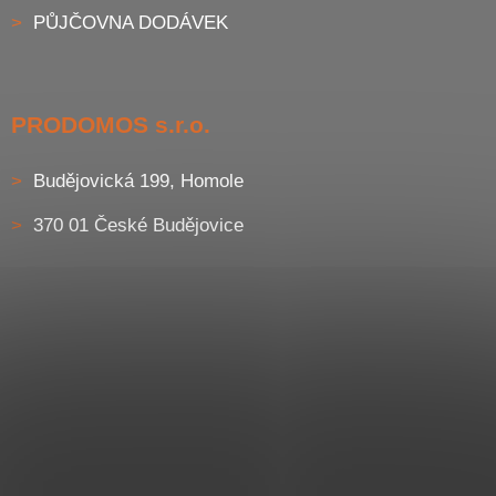
PŮJČOVNA DODÁVEK
PRODOMOS s.r.o.
Budějovická 199, Homole
370 01 České Budějovice