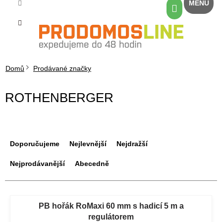
Přejít
Nákupní
na
košík
obsah
Domů
Prodávané značky
ROTHENBERGER
Ř
a
Doporučujeme
Nejlevnější
Nejdražší
z
e
Nejprodávanější
Abecedně
n
í
V
p
ý
PB hořák RoMaxi 60 mm s hadicí 5 m a
r
p
regulátorem
o