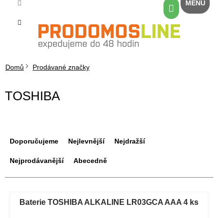
Přejít
Nákupní
na
košík
obsah
Domů
Prodávané značky
TOSHIBA
Ř
a
Doporučujeme
Nejlevnější
Nejdražší
z
e
Nejprodávanější
Abecedně
n
í
V
p
ý
Baterie TOSHIBA ALKALINE LR03GCA AAA 4 ks
r
p
o