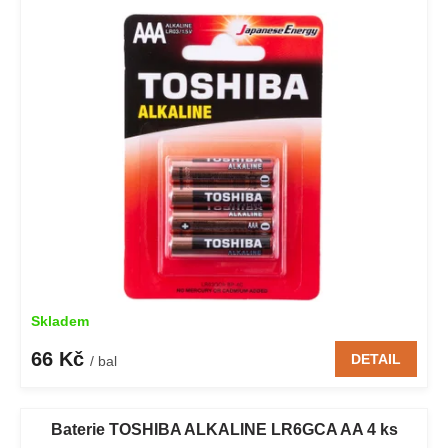
i
d
s
u
p
k
r
t
o
ů
d
u
k
t
ů
Skladem
66 Kč
DETAIL
/ bal
Baterie TOSHIBA ALKALINE LR6GCA AA 4 ks