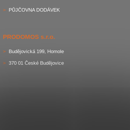
PŮJČOVNA DODÁVEK
PRODOMOS s.r.o.
Budějovická 199, Homole
370 01 České Budějovice