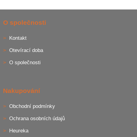
O
v
l
Z
á
á
O společnosti
d
p
a
a
c
Kontakt
t
í
í
p
Otevírací doba
r
v
O společnosti
k
y
v
ý
p
Nakupování
i
s
u
Obchodní podmínky
Ochrana osobních údajů
Heureka