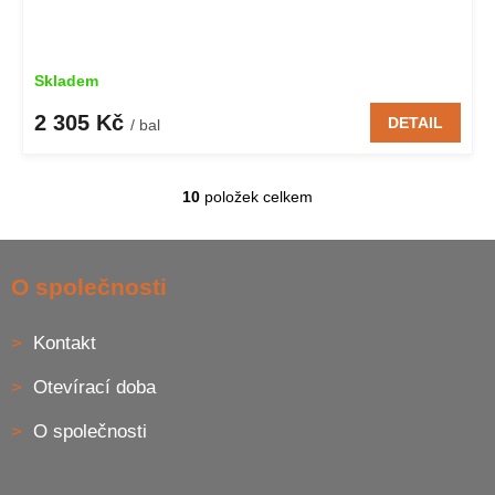
Skladem
2 305 Kč
DETAIL
/ bal
10
položek celkem
O
v
l
Z
á
á
O společnosti
d
p
a
a
c
Kontakt
t
í
í
p
Otevírací doba
r
v
O společnosti
k
y
v