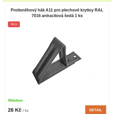
RAL 8012
V
červenohnědá
ý
Protisněhový hák A11 pro plechové krytiny RAL
p
7016 antracitová šedá 1 ks
RAL 8017 čokoládová
i
hnědá
Akce
s
p
RAL 9005 černá
r
o
d
u
k
t
ů
Skladem
26 Kč
DETAIL
/ ks