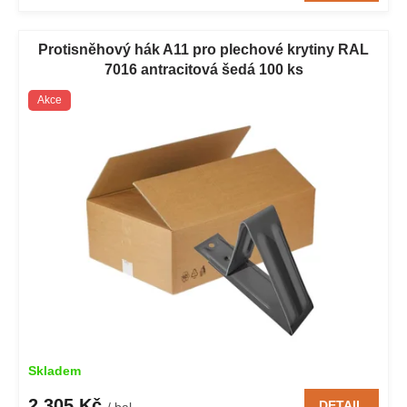
Protisněhový hák A11 pro plechové krytiny RAL
7016 antracitová šedá 100 ks
Akce
Skladem
2 305 Kč
DETAIL
/ bal