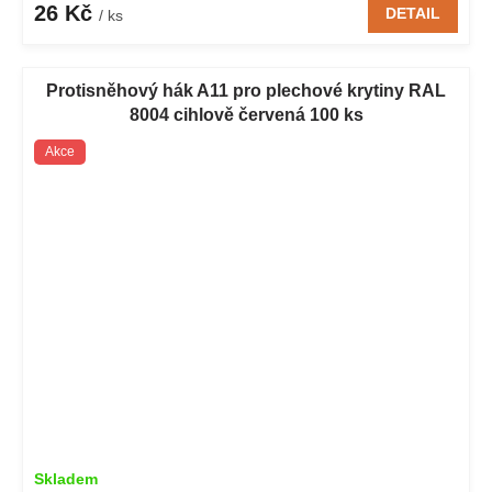
26 Kč
DETAIL
/ ks
Protisněhový hák A11 pro plechové krytiny RAL
8004 cihlově červená 100 ks
Akce
Skladem