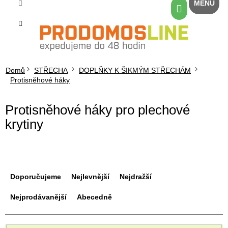
Přejít
Nákupní
na
košík
obsah
Domů
STŘECHA
DOPLŇKY K ŠIKMÝM STŘECHÁM
Protisněhové háky
Protisněhové háky pro plechové
krytiny
Ř
a
Doporučujeme
Nejlevnější
Nejdražší
z
e
Nejprodávanější
Abecedně
n
í