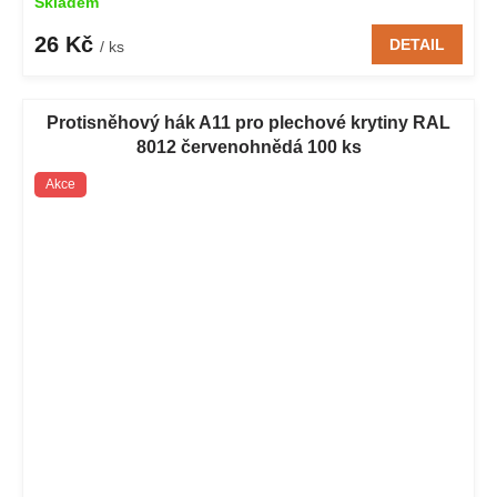
Skladem
26 Kč
DETAIL
/ ks
Protisněhový hák A11 pro plechové krytiny RAL
8012 červenohnědá 100 ks
Akce