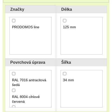
p
r
Značky
Délka
o
d
u
PRODOMOS line
125 mm
k
t
ů
Povrchová úprava
Šířka
RAL 7016 antracitová
34 mm
šedá
RAL 8004 cihlově
červená