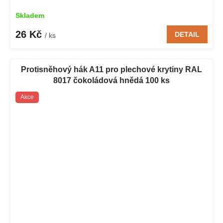
Skladem
26 Kč
DETAIL
/ ks
Protisněhový hák A11 pro plechové krytiny RAL
8017 čokoládová hnědá 100 ks
Akce