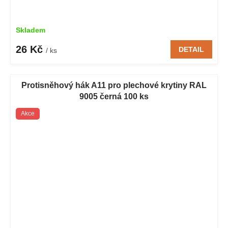
Skladem
26 Kč
DETAIL
/ ks
Protisněhový hák A11 pro plechové krytiny RAL
9005 černá 100 ks
Akce