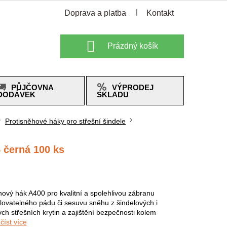
Doprava a platba
Kontakt
Nákupní
Prázdný košík
košík
PŮJČOVNA
VÝPRODEJ
DODÁVEK
SKLADU
Protisněhové háky pro střešní šindele
 černá 100 ks
hový hák A400 pro kvalitní a spolehlivou zábranu
lovatelného pádu či sesuvu sněhu z šindelových i
ých střešních krytin a zajištění bezpečnosti kolem
.číst více