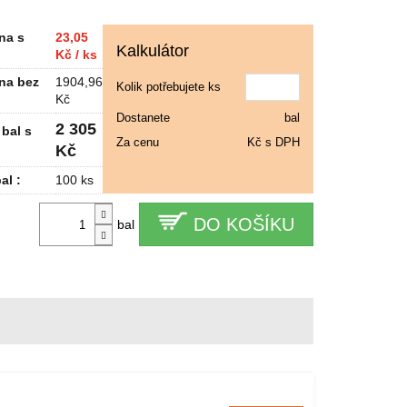
na s
23,05
Kalkulátor
Kč / ks
na bez
1904,96
Kolik potřebujete ks
Kč
Dostanete
bal
2 305
bal s
Za cenu
Kč s DPH
Kč
al :
100 ks
DO KOŠÍKU
bal