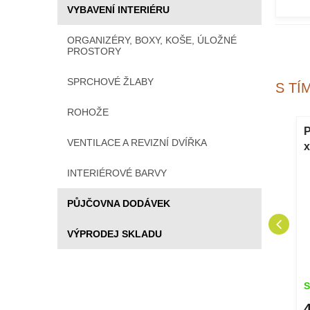
VYBAVENÍ INTERIÉRU
ORGANIZÉRY, BOXY, KOŠE, ÚLOŽNÉ
PROSTORY
SPRCHOVÉ ŽLABY
S TÍ
ROHOŽE
proti ptákům
Protisněhová mříž WABIS
P
VENTILACE A REVIZNÍ DVÍŘKA
 x 5 m černý
UNI 200 x 1200 mm RAL
x
9005 černá
DOPRODEJ
INTERIÉROVÉ BARVY
PŮJČOVNA DODÁVEK
VÝPRODEJ SKLADU
Skladem
S
250 Kč