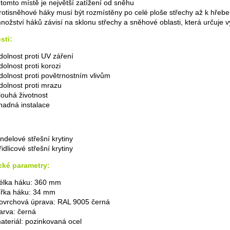
 tomto místě je největší zatížení od sněhu
rotisněhové háky musí být rozmístěny po celé ploše střechy až k hřeb
nožství háků závisí na sklonu střechy a sněhové oblasti, která určuje
sti:
dolnost proti UV záření
dolnost proti korozi
dolnost proti povětrnostním vlivům
dolnost proti mrazu
louhá životnost
nadná instalace
indelové střešní krytiny
řidlicové střešní krytiny
cké parametry:
élka háku: 360 mm
ířka háku: 34 mm
ovrchová úprava: RAL 9005 černá
arva: černá
ateriál: pozinkovaná ocel