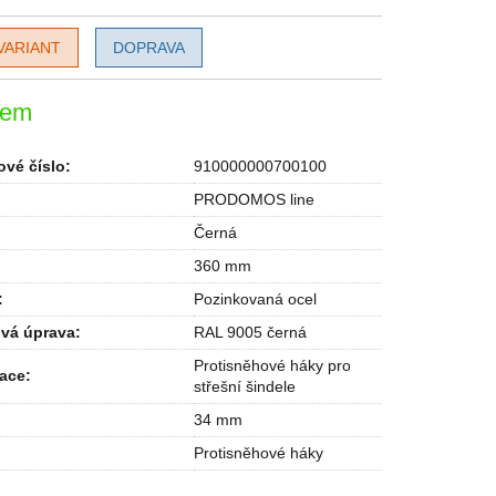
VARIANT
DOPRAVA
dem
vé číslo:
910000000700100
PRODOMOS line
Černá
360 mm
:
Pozinkovaná ocel
vá úprava
:
RAL 9005 černá
Protisněhové háky pro
kace
:
střešní šindele
34 mm
Protisněhové háky