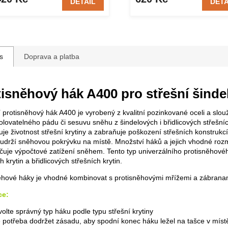
DETAIL
DETA
s
Doprava a platba
tisněhový hák A400 pro střešní šinde
í protisněhový hák A400 je vyrobený z kvalitní pozinkované oceli a slouž
olovatelného pádu či sesuvu sněhu z šindelových i břidlicových střešníc
uje životnost střešní krytiny a zabraňuje poškození střešních konstrukc
 udrží sněhovou pokrývku na místě. Množství háků a jejich vhodné rozmí
rčuje výpočtové zatížení sněhem. Tento typ univerzálního protisněhové
h krytin a břidlicových střešních krytin.
ěhové háky je vhodné kombinovat s protisněhovými mřížemi a zábrana
ce:
volte správný typ háku podle typu střešní krytiny
e potřeba dodržet zásadu, aby spodní konec háku ležel na tašce v místě,