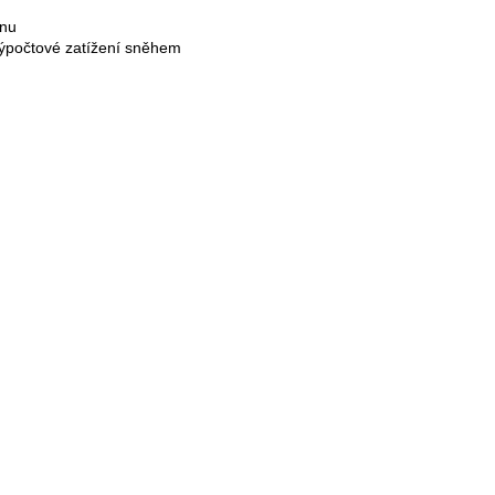
enu
 výpočtové zatížení sněhem