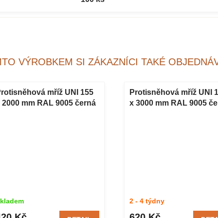
MTO VÝROBKEM SI ZÁKAZNÍCI TAKÉ OBJEDNÁV
rotisněhová mříž UNI 155
Protisněhová mříž UNI 
 2000 mm RAL 9005 černá
x 3000 mm RAL 9005 če
kladem
2 - 4 týdny
420 Kč
620 Kč