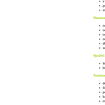
v
p
m
Vlastno
o
o
o
o
d
s
Využití:
š
b
Techni
d
š
p
b
m