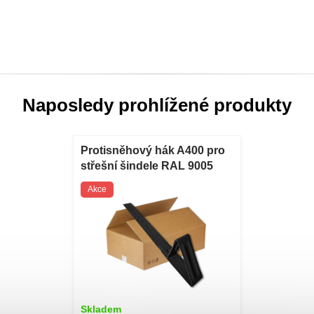
Naposledy prohlížené produkty
Protisněhový hák A400 pro
střešní šindele RAL 9005
černá 100 ks Protisněhový
Akce
hák A400 pro střešní šindele
RAL 9005 černá 100 ks
Skladem