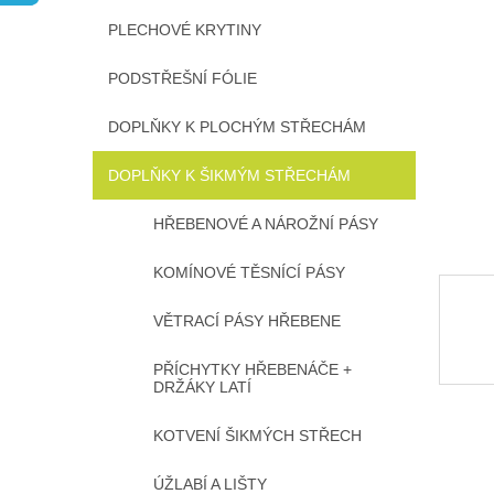
n
PLECHOVÉ KRYTINY
e
l
PODSTŘEŠNÍ FÓLIE
DOPLŇKY K PLOCHÝM STŘECHÁM
DOPLŇKY K ŠIKMÝM STŘECHÁM
HŘEBENOVÉ A NÁROŽNÍ PÁSY
KOMÍNOVÉ TĚSNÍCÍ PÁSY
VĚTRACÍ PÁSY HŘEBENE
PŘÍCHYTKY HŘEBENÁČE +
DRŽÁKY LATÍ
KOTVENÍ ŠIKMÝCH STŘECH
ÚŽLABÍ A LIŠTY