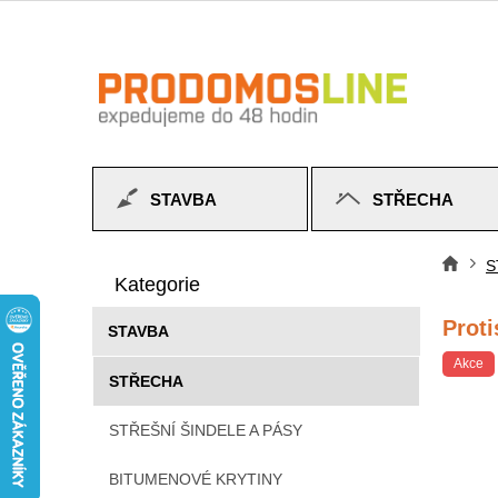
Přejít
na
obsah
STAVBA
STŘECHA
P
Přeskočit
o
S
Do
kategorie
Kategorie
s
t
Proti
STAVBA
r
a
Akce
STŘECHA
n
n
STŘEŠNÍ ŠINDELE A PÁSY
í
p
BITUMENOVÉ KRYTINY
a