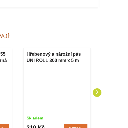
AJÍ:
155
Hřebenový a nárožní pás
Ochranný 
rná
UNI ROLL 300 mm x 5 m
UNI PVC 8
RAL 9005 černá
Skladem
Skladem
310 Kč
100 Kč