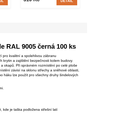
IL
DETAIL
le RAL 9005 černá 100 ks
í pro kvalitní a spolehlivou zábranu
h krytin a zajištění bezpečnosti kolem budovy.
í a okapů. Při správném rozmístění po celé ploše
stění závisí na sklonu střechy a sněhové oblasti,
ho háku lze použít pro všechny druhy šindelových
mi.
 kde je taška podložena střešní latí