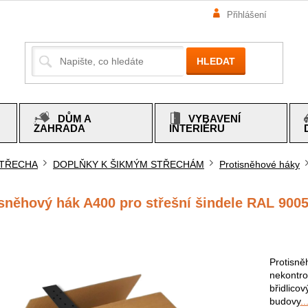
Přihlášení
HLEDAT
DŮM A
VYBAVENÍ
ZAHRADA
INTERIÉRU
TŘECHA
DOPLŇKY K ŠIKMÝM STŘECHÁM
Protisněhové háky
mů
sněhový hák A400 pro střešní šindele RAL 9005
Protisně
nekontro
břidlicov
budovy
..