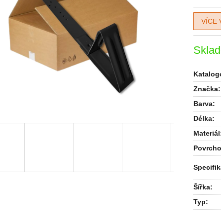
VÍCE 
Skla
Katalogo
Značka:
Barva
:
Délka
:
Materiál
Povrcho
Specifi
Šířka
:
Typ
: