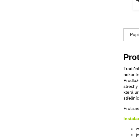
DETAIL
DETAIL
Popi
Pro
Tradičn
nekontr
Prodluž
střechy
která u
střešníc
Protisn
Instala
z
j