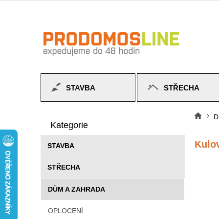
Přejít
na
obsah
STAVBA
STŘECHA
P
Přeskočit
o
D
Do
kategorie
Kategorie
s
t
Kulov
STAVBA
r
a
STŘECHA
n
n
DŮM A ZAHRADA
í
p
OPLOCENÍ
a