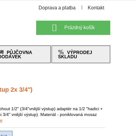
Doprava a platba
Kontakt
Nákupní
Prázdný košík
košík
PŮJČOVNA
VÝPRODEJ
DODÁVEK
SKLADU
tup 2x 3/4")
hout 1/2" (3/4"vnější výstup) adaptér na 1/2 "hadici +
i 3/4" vnější výstup). Materiál - poniklovaná mosaz
ce