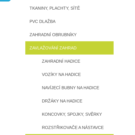
n
TKANINY, PLACHTY, SÍTĚ
e
l
PVC DLAŽBA
ZAHRADNÍ OBRUBNÍKY
ZAVLAŽOVÁNÍ ZAHRAD
ZAHRADNÍ HADICE
VOZÍKY NA HADICE
NAVÍJECÍ BUBNY NA HADICE
DRŽÁKY NA HADICE
KONCOVKY, SPOJKY, SVĚRKY
ROZSTŘIKOVAČE A NÁSTAVCE