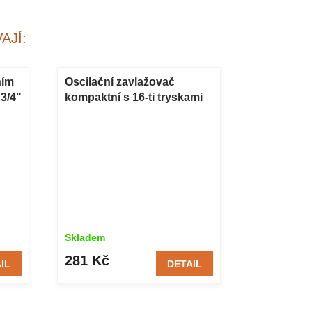
AJÍ:
ním
Oscilační zavlažovač
 3/4"
kompaktní s 16-ti tryskami
PROFI
Skladem
281 Kč
IL
DETAIL