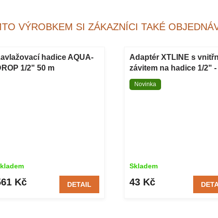
MTO VÝROBKEM SI ZÁKAZNÍCI TAKÉ OBJEDNÁV
avlažovací hadice AQUA-
Adaptér XTLINE s vnitř
ROP 1/2" 50 m
závitem na hadice 1/2" -
plastový
Novinka
kladem
Skladem
561 Kč
43 Kč
DETAIL
DETA