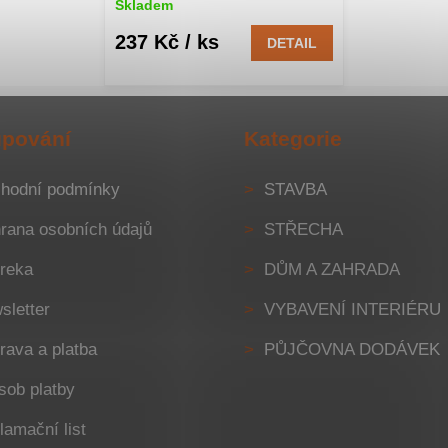
Skladem
237 Kč
/ ks
DETAIL
pování
Kategorie
hodní podmínky
STAVBA
rana osobních údajů
STŘECHA
reka
DŮM A ZAHRADA
sletter
VYBAVENÍ INTERIÉRU
rava a platba
PŮJČOVNA DODÁVEK
sob platby
lamační list