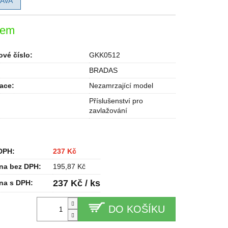
AVA
dem
vé číslo:
GKK0512
BRADAS
kace
:
Nezamrzající model
Příslušenství pro
zavlažování
DPH:
237 Kč
na bez DPH:
195,87 Kč
237 Kč / ks
na s DPH:
DO KOŠÍKU