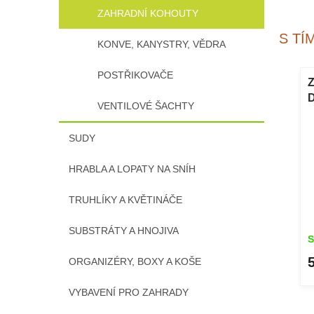
ZAHRADNÍ KOHOUTY
S TÍ
KONVE, KANYSTRY, VĚDRA
POSTŘIKOVAČE
Z
D
VENTILOVÉ ŠACHTY
SUDY
HRABLA A LOPATY NA SNÍH
TRUHLÍKY A KVĚTINÁČE
SUBSTRÁTY A HNOJIVA
S
ORGANIZÉRY, BOXY A KOŠE
VYBAVENÍ PRO ZAHRADY