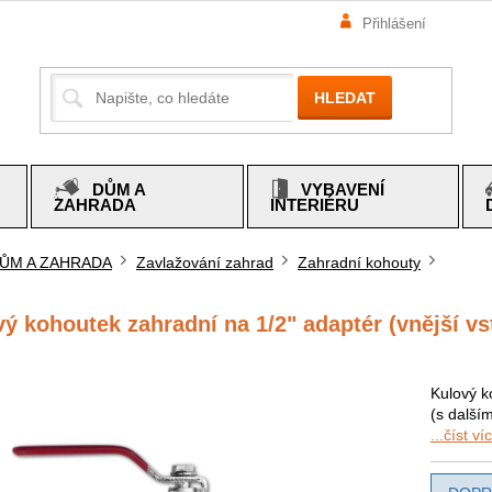
Přihlášení
HLEDAT
DŮM A
VYBAVENÍ
ZAHRADA
INTERIÉRU
ŮM A ZAHRADA
Zavlažování zahrad
Zahradní kohouty
mů
ý kohoutek zahradní na 1/2" adaptér (vnější vs
Kulový ko
(s dalším
...číst ví