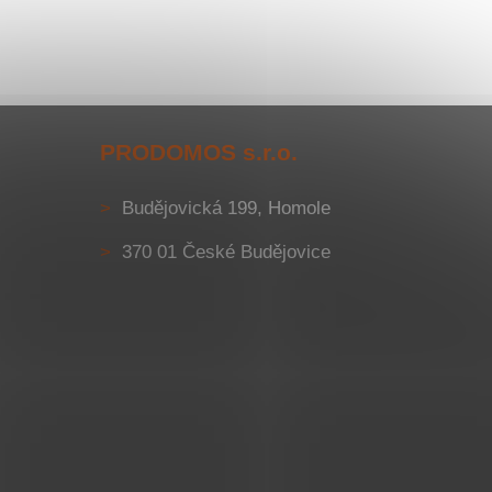
PRODOMOS s.r.o.
Budějovická 199, Homole
370 01 České Budějovice