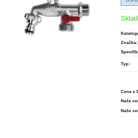
DOPR
Skla
Katalogo
Značka:
Specifi
Typ
:
Cena s 
Naše ce
Naše ce