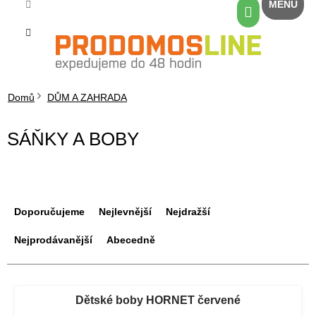
Přejít
Nákupní
na
košík
obsah
Domů
DŮM A ZAHRADA
SÁŇKY A BOBY
Ř
a
Doporučujeme
Nejlevnější
Nejdražší
z
e
Nejprodávanější
Abecedně
n
í
V
p
ý
Dětské boby HORNET červené
r