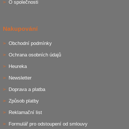
O společnosti
k
y
v
ý
p
Nakupování
i
s
u
Obchodní podmínky
Ochrana osobních údajů
Heureka
Newsletter
Doprava a platba
Způsob platby
Reklamační list
Formulář pro odstoupení od smlouvy