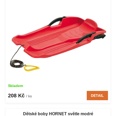
p
o
i
d
s
u
p
k
r
t
o
ů
d
u
k
t
ů
Skladem
208 Kč
DETAIL
/ ks
Dětské boby HORNET světle modré