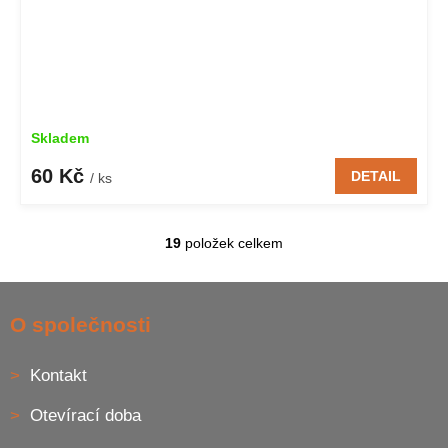
Skladem
60 Kč
DETAIL
/ ks
19
položek celkem
O
v
l
Z
á
á
O společnosti
d
p
a
a
c
Kontakt
t
í
í
p
Otevírací doba
r
v