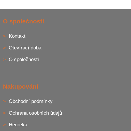
á
k
o
d
v
Z
a
á
c
á
O společnosti
n
í
p
í
p
a
r
Kontakt
t
v
í
k
Otevírací doba
y
v
O společnosti
ý
p
i
s
u
Nakupování
Obchodní podmínky
Ochrana osobních údajů
Heureka