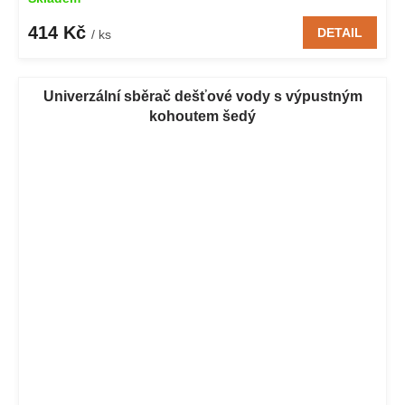
414 Kč
DETAIL
/ ks
Univerzální sběrač dešťové vody s výpustným
kohoutem šedý