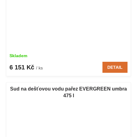
Skladem
6 151 Kč
DETAIL
/ ks
Sud na dešťovou vodu pařez EVERGREEN umbra
475 l