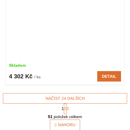
Skladem
4 302 Kč
DETAIL
/ ks
NAČÍST 24 DALŠÍCH
S
1
3
t
O
r
51
položek celkem
v
á
l
NAHORU
n