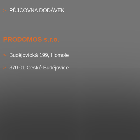
PŮJČOVNA DODÁVEK
PRODOMOS s.r.o.
Budějovická 199, Homole
370 01 České Budějovice