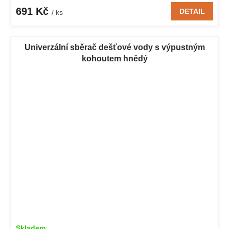
691 Kč
DETAIL
/ ks
Univerzální sběrač dešťové vody s výpustným
kohoutem hnědý
Skladem