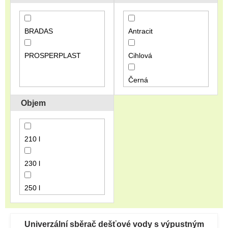
o
d
u
BRADAS
Antracit
k
t
PROSPERPLAST
Cihlová
ů
Černá
Objem
Hnědá
Světle šedá
210 l
Šedá
230 l
250 l
V
265 l
ý
Univerzální sběrač dešťové vody s výpustným