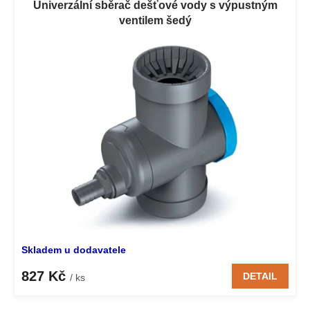
475 l
Univerzální sběrač dešťové vody s výpustným
ventilem šedý
650 l
430 l
275 l
Skladem u dodavatele
827 Kč
DETAIL
/ ks