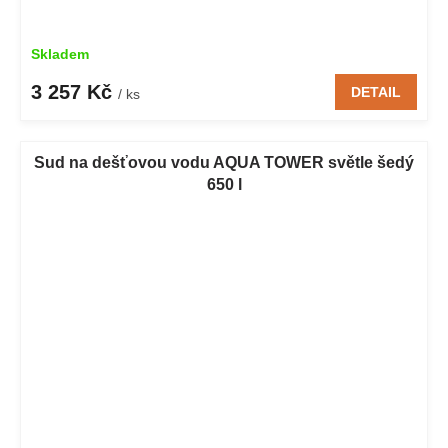
Skladem
3 257 Kč
DETAIL
/ ks
Sud na dešťovou vodu AQUA TOWER světle šedý
650 l