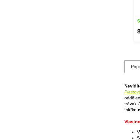
Skladem
S
69 Kč
DETAIL
DETAIL
Popi
Nevidit
Plastov
oddělen
tráva).
takřka
n
Vlastno
V
S