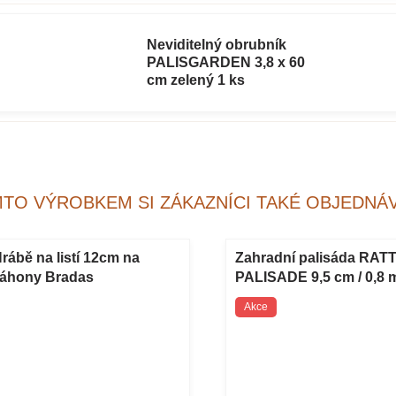
Neviditelný obrubník
PALISGARDEN 3,8 x 60
cm zelený 1 ks
MTO VÝROBKEM SI ZÁKAZNÍCI TAKÉ OBJEDNÁV
rábě na listí 12cm na
Zahradní palisáda RAT
áhony Bradas
PALISADE 9,5 cm / 0,8 
hnědá 1 ks
Akce