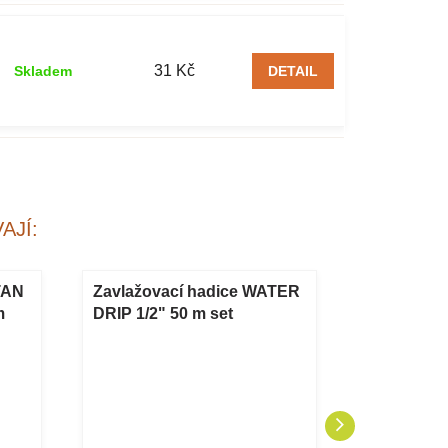
31 Kč
Skladem
DETAIL
AJÍ:
TAN
Zavlažovací hadice WATER
Zatravňov
m
DRIP 1/2" 50 m set
STELLA GR
6,4 cm zel
Akce