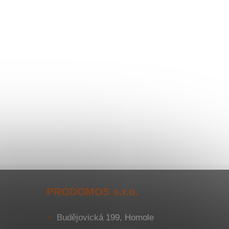
PRODOMOS s.r.o.
Budějovická 199, Homole