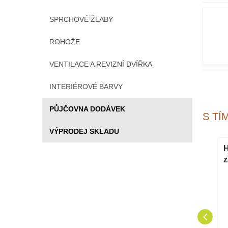
SPRCHOVÉ ŽLABY
ROHOŽE
VENTILACE A REVIZNÍ DVÍŘKA
INTERIÉROVÉ BARVY
PŮJČOVNA DODÁVEK
S TÍ
VÝPRODEJ SKLADU
dlažba PROFI
Zatravňovací dlažba PROFI
H
0 x 7,3 cm
GARDEN 50 x 50 x 7,3 cm
z
černá 1 ks