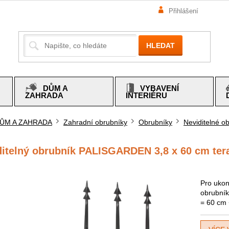
Přihlášení
HLEDAT
DŮM A
VYBAVENÍ
ZAHRADA
INTERIÉRU
ŮM A ZAHRADA
Zahradní obrubníky
Obrubníky
Neviditelné o
mů
ditelný obrubník PALISGARDEN 3,8 x 60 cm tera
Pro ukon
obrubník
= 60 cm 