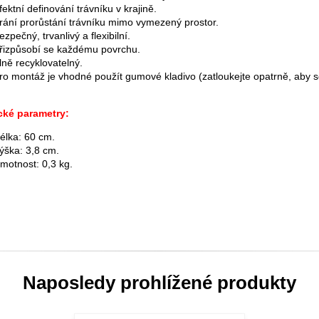
fektní definování trávníku v krajině.
rání prorůstání trávníku mimo vymezený prostor.
ezpečný, trvanlivý a flexibilní.
řizpůsobí se každému povrchu.
lně recyklovatelný.
ro montáž je vhodné použít gumové kladivo (zatloukejte opatrně, aby s
cké parametry:
élka: 60 cm.
ýška: 3,8 cm.
motnost: 0,3 kg.
Naposledy prohlížené produkty