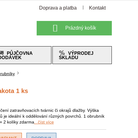
Doprava a platba
Kontakt
Nákupní
Prázdný košík
košík
PŮJČOVNA
VÝPRODEJ
DODÁVEK
SKLADU
brubníky
kota 1 ks
čení zatravňovacích tvárnic či okrajů dlažby. Výška
ů je ideální k oddělování různých povrchů. 1 obrubník
+ 2 kolíky zdarma
...číst více