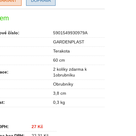
VARIANT
DOPRAVA
dem
vé číslo:
5901549930979A
GARDENPLAST
Terakota
60 cm
2 kolíky zdarma k
kace
:
1obrubníku
Obrubníky
3,8 cm
st
:
0,3 kg
DPH:
27 Kč
na bez DPH:
22,31 Kč