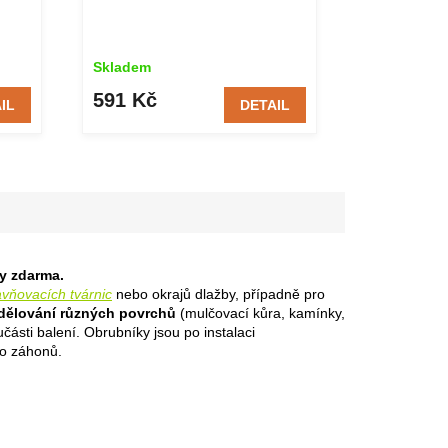
Skladem
Skladem
591 Kč
61 Kč
IL
DETAIL
ky zdarma.
avňovacích tvárnic
nebo okrajů dlažby, případně pro
dělování různých povrchů
(mulčovací kůra, kamínky,
části balení. Obrubníky jsou po instalaci
do záhonů.