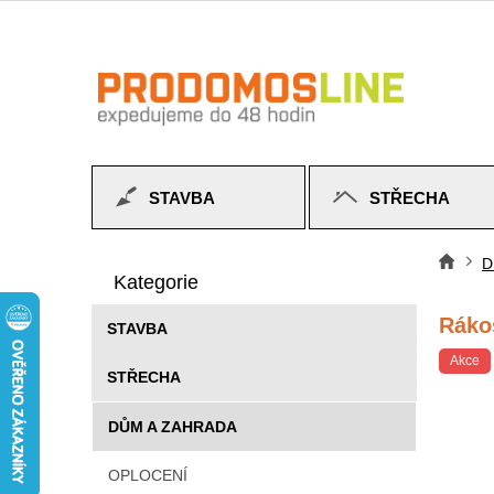
Přejít
na
obsah
STAVBA
STŘECHA
P
Přeskočit
o
D
Do
kategorie
Kategorie
s
t
Ráko
STAVBA
r
a
Akce
STŘECHA
n
n
DŮM A ZAHRADA
í
p
OPLOCENÍ
a