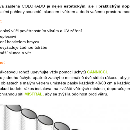
vá zástěna COLORADO je nejen
estetickým
, ale i
praktickým
dop
cími pohledy sousedů, sluncem i větrem a dodá vašemu prostoru mod
:
dolný vůči povětrnostním vlivům a UV záření
eplesniví
ení hostitelem hmyzu
evyžaduje žádnou údržbu
náší slunce a vítr
ce:
ákosovou rohož upevňujte vždy pomoci úchytů
CANNICCI.
o jednoho úchytu opatrně zachyťte minimálně dvě stébla rákosu, aby jste 
 oblastech s malým větrem umístěte pásky každých 40/60 cm a každých
okud budete rákos instalovat na zvláště větrných místech, doporučuj
chrannou síti
MISTRAL
,
aby se zvýšila odolnost proti větru.