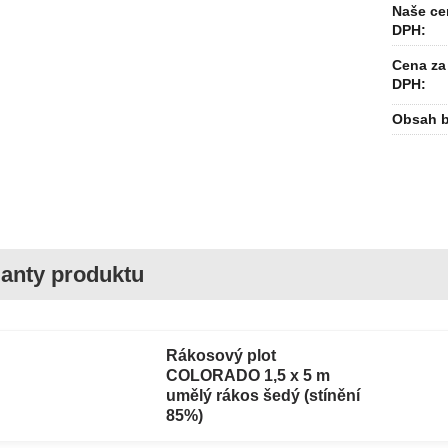
Naše ce
DPH:
Cena za 
DPH:
Obsah b
Rákosový plot
COLORADO 1,5 x 5 m
umělý rákos šedý (stínění
85%)