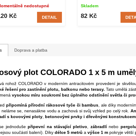
omentálně nedostupné
Skladem
120 Kč
82 Kč
DETAIL
DETA
s
Doprava a platba
osový plot COLORADO 1 x 5 m umělý 
vá rohož COLORADO v moderním antracitovém provedení je skvělou
ké řešení pro zastínění plotu, balkonu nebo terasy.
Tato umělá zás
amená
vysokou míru soukromí bez úplného odstínění světla či pr
led
připomíná přírodní rákosové tyče či bambus
, ale díky moderní
, neláme se, nenasákne vodu a zachová si svůj vzhled po celý rok.
An
adí s kovovými ploty
,
betonovými prvky i
dřevěnými konstrukcemi
se jednoduše
připevní na stávající pletivo
,
zábradlí
nebo
pergol
ejsou součástí balení). Díky
délce 5 metrů
a
výšce 1 m
pokryje větší 