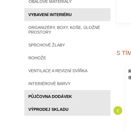
OBALOVÉ MATERIÁLY
VYBAVENÍ INTERIÉRU
ORGANIZÉRY, BOXY, KOŠE, ÚLOŽNÉ
PROSTORY
SPRCHOVÉ ŽLABY
S TÍ
ROHOŽE
VENTILACE A REVIZNÍ DVÍŘKA
ináče Rato
Plastové květináče Rato
K
t Ø 40 cm
Round hnědý Ø 40 cm
t
INTERIÉROVÉ BARVY
š
PŮJČOVNA DODÁVEK
VÝPRODEJ SKLADU