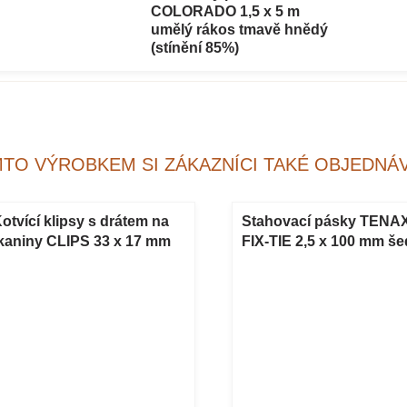
COLORADO 1,5 x 5 m
umělý rákos tmavě hnědý
(stínění 85%)
MTO VÝROBKEM SI ZÁKAZNÍCI TAKÉ OBJEDNÁV
otvící klipsy s drátem na
Stahovací pásky TENA
kaniny CLIPS 33 x 17 mm
FIX-TIE 2,5 x 100 mm š
edé 24 ks
50 ks