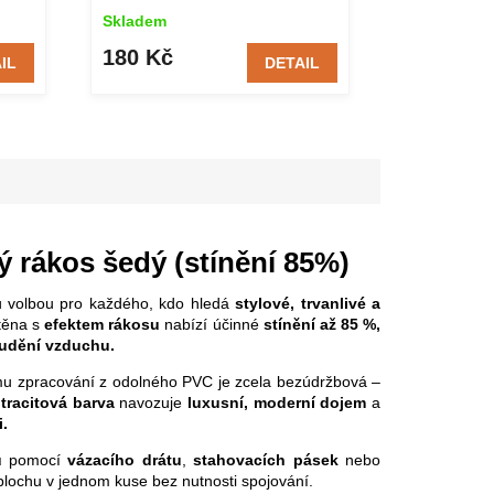
Skladem
Skladem
180 Kč
339 Kč
IL
DETAIL
rákos šedý (stínění 85%)
 volbou pro každého, kdo hledá
stylové, trvanlivé a
těna s
efektem rákosu
nabízí účinné
stínění až 85 %,
oudění vzduchu.
mu zpracování z odolného PVC je zcela bezúdržbová –
tracitová barva
navozuje
luxusní, moderní dojem
a
.
u
pomocí
vázacího drátu
,
stahovacích pásek
nebo
plochu v jednom kuse bez nutnosti spojování.