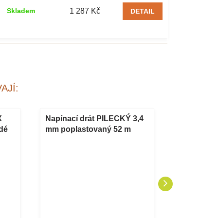
1 287 Kč
Skladem
DETAIL
AJÍ:
X
Napínací drát PILECKÝ 3,4
Stínící t
edé
mm poplastovaný 52 m
160 g/m² s
antracit
10 m