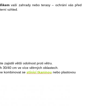
lňkem
vaší zahrady nebo terasy – ochrání vás před
erní vzhled.
zajistili větší odolnost proti větru.
 30/40 cm ve více větrných oblastech.
eme kombinovat se
stínící tkaninou
nebo plastovou