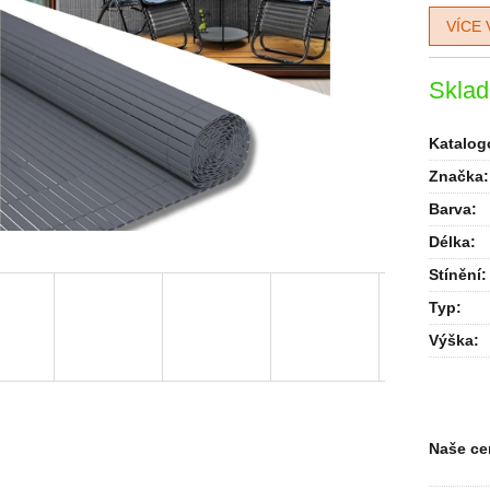
VÍCE 
Skla
Katalogo
Značka:
Barva
:
Délka
:
Stínění
:
Typ
:
Výška
:
Naše ce