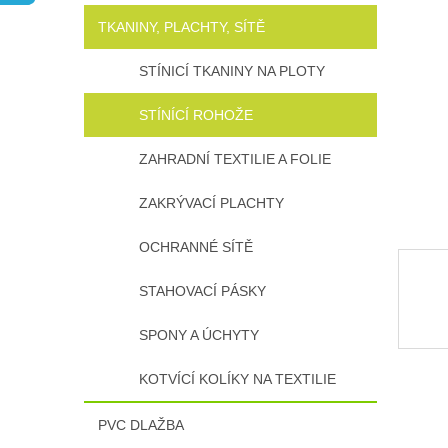
n
TKANINY, PLACHTY, SÍTĚ
e
l
STÍNICÍ TKANINY NA PLOTY
STÍNÍCÍ ROHOŽE
ZAHRADNÍ TEXTILIE A FOLIE
ZAKRÝVACÍ PLACHTY
OCHRANNÉ SÍTĚ
STAHOVACÍ PÁSKY
SPONY A ÚCHYTY
KOTVÍCÍ KOLÍKY NA TEXTILIE
PVC DLAŽBA