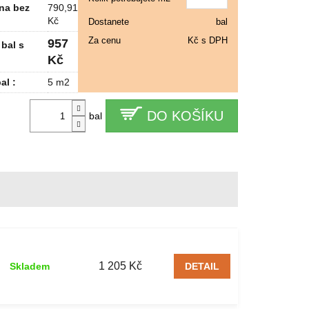
na bez
790,91
Kč
Dostanete
bal
Za cenu
Kč s DPH
957
bal s
Kč
al :
5 m2
DO KOŠÍKU
bal
1 205 Kč
Skladem
DETAIL