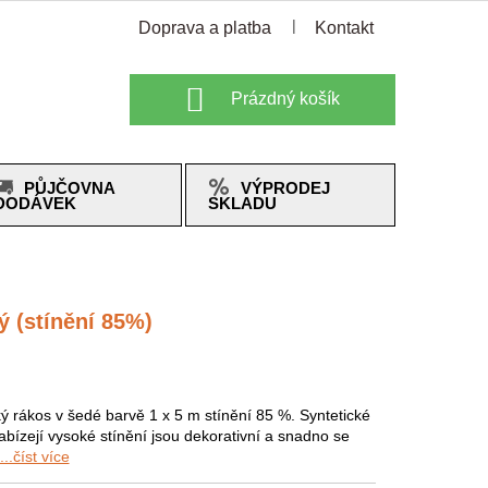
Doprava a platba
Kontakt
Nákupní
Prázdný košík
košík
PŮJČOVNA
VÝPRODEJ
DODÁVEK
SKLADU
 (stínění 85%)
ký rákos v šedé barvě 1 x 5 m stínění 85 %. Syntetické
abízejí vysoké stínění jsou dekorativní a snadno se
...číst více