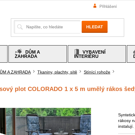
Přihlášení
HLEDAT
DŮM A
VYBAVENÍ
ZAHRADA
INTERIÉRU
ŮM A ZAHRADA
Tkaniny, plachty, sítě
Stínící rohože
mů
sový plot COLORADO 1 x 5 m umělý rákos šedý
Syntetic
rákosy n
instalují.