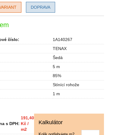
VARIANT
DOPRAVA
dem
vé číslo:
1A140267
TENAX
Šedá
5 m
85%
Stínící rohože
1 m
191,40
Kalkulátor
na s DPH:
Kč /
m2
Kolik potřebujete m2