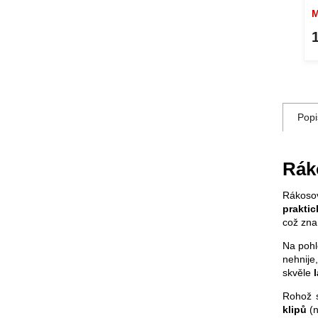
Skladem
M
426 Kč
DETAIL
DETAIL
Popi
Rák
Rákoso
praktic
což zn
Na poh
nehnije
skvěle
l
Rohož 
klipů
(n