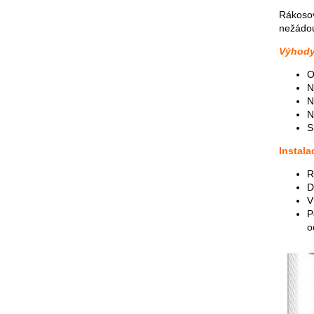
Rákoso
nežádou
Výhody
O
N
N
N
S
Instala
R
D
V
P
o