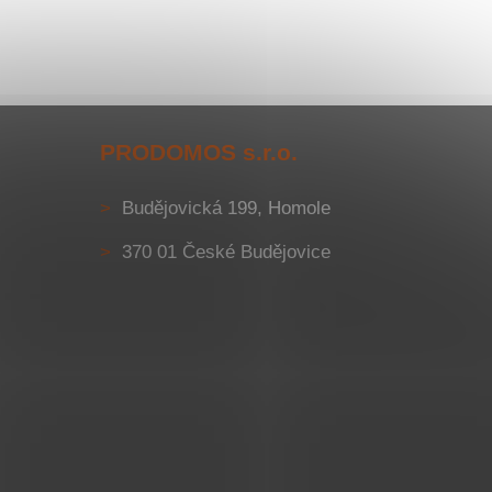
PRODOMOS s.r.o.
Budějovická 199, Homole
370 01 České Budějovice