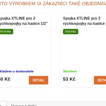
MTO VÝROBKEM SI ZÁKAZNÍCI TAKÉ OBJEDNÁV
pojka XTLINE pro 2
Spojka XTLINE pro 3
ychlospojky na hadice 1/2"
rychlospojky na hadice 
 3/4" plastová
a 3/4" plastová
Novinka
Novinka
kladem u dodavatele
Skladem
50 Kč
53 Kč
DETAIL
DETA
s
Doprava a platba