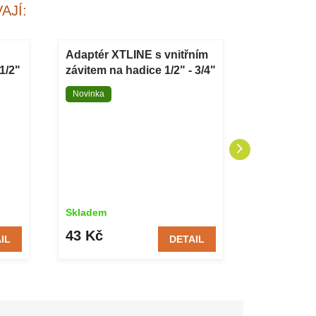
AJÍ:
Adaptér XTLINE s vnitřním
Teflonová
1/2"
závitem na hadice 1/2" - 3/4"
RICHMANN
plastový
Novinka
Novinka
Skladem
Skladem
43 Kč
15 Kč
IL
DETAIL