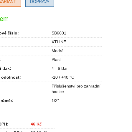
VARIANT
DOPRAVA
dem
vé číslo:
SB6601
XTLINE
Modrá
:
Plast
 tlak
:
4 - 6 Bar
í odolnost
:
-10 / +40 °C
Příslušenství pro zahradní
hadice
průměr
:
1/2"
DPH:
46 Kč