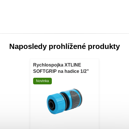
Naposledy prohlížené produkty
Rychlospojka XTLINE
SOFTGRIP na hadice 1/2"
plastová Rychlospojka
Novinka
XTLINE SOFTGRIP na
hadice 1/2" plastová