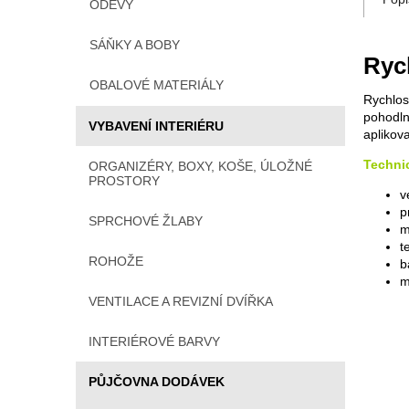
ODĚVY
SÁŇKY A BOBY
Ryc
OBALOVÉ MATERIÁLY
Rychlos
pohodln
VYBAVENÍ INTERIÉRU
aplikov
Techni
ORGANIZÉRY, BOXY, KOŠE, ÚLOŽNÉ
PROSTORY
v
p
SPRCHOVÉ ŽLABY
m
t
ROHOŽE
b
m
VENTILACE A REVIZNÍ DVÍŘKA
INTERIÉROVÉ BARVY
PŮJČOVNA DODÁVEK