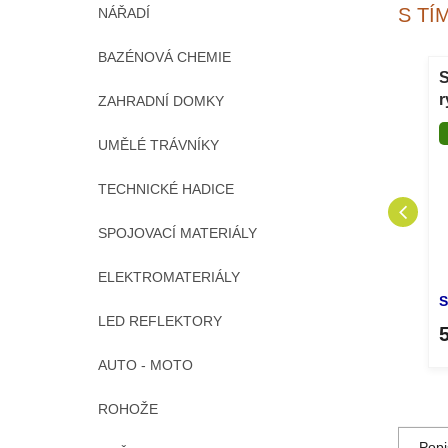
S TÍ
NÁŘADÍ
BAZÉNOVÁ CHEMIE
ice BLACK
Zahradní hadice CARAT
S
50 m
1/2" 20 m
r
ZAHRADNÍ DOMKY
a
DOPRODEJ
UMĚLÉ TRÁVNÍKY
TECHNICKÉ HADICE
SPOJOVACÍ MATERIÁLY
ELEKTROMATERIÁLY
Skladem
S
LED REFLEKTORY
232 Kč
DETAIL
DETAIL
AUTO - MOTO
ROHOŽE
Popi