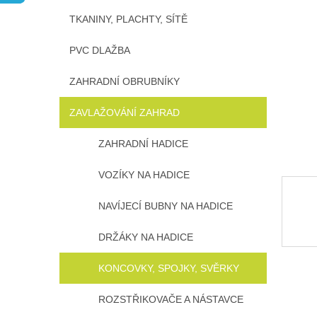
n
TKANINY, PLACHTY, SÍTĚ
e
l
PVC DLAŽBA
ZAHRADNÍ OBRUBNÍKY
ZAVLAŽOVÁNÍ ZAHRAD
ZAHRADNÍ HADICE
VOZÍKY NA HADICE
NAVÍJECÍ BUBNY NA HADICE
DRŽÁKY NA HADICE
KONCOVKY, SPOJKY, SVĚRKY
ROZSTŘIKOVAČE A NÁSTAVCE