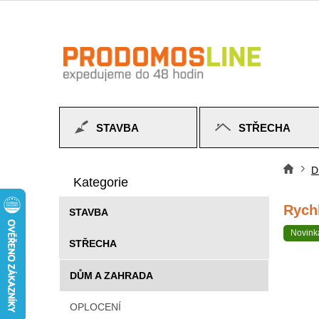
Přejít
na
obsah
STAVBA
STŘECHA
P
Přeskočit
o
D
Do
kategorie
Kategorie
s
t
Rych
STAVBA
r
a
Novink
STŘECHA
n
n
DŮM A ZAHRADA
í
p
OPLOCENÍ
a