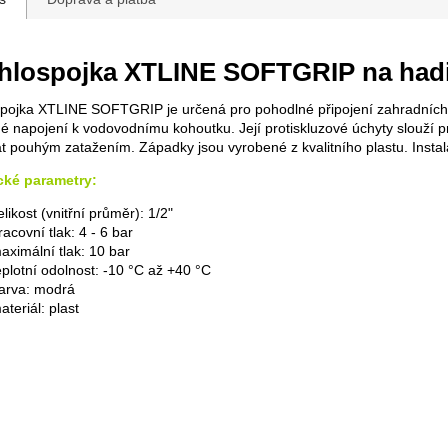
hlospojka XTLINE SOFTGRIP na hadic
pojka XTLINE SOFTGRIP je určená pro pohodlné připojení zahradních 
é napojení k vodovodnímu kohoutku. Její protiskluzové úchyty slouží pr
at pouhým zatažením. Západky jsou vyrobené z kvalitního plastu. Insta
cké parametry:
elikost (vnitřní průměr): 1/2"
racovní tlak: 4 - 6 bar
aximální tlak: 10 bar
eplotní odolnost: -10 °C až +40 °C
arva: modrá
ateriál: plast