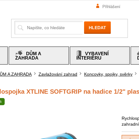
Přihlášení
HLEDAT
DŮM A
VYBAVENÍ
ZAHRADA
INTERIÉRU
ŮM A ZAHRADA
Zavlažování zahrad
Koncovky, spojky, svěrky
mů
lospojka XTLINE SOFTGRIP na hadice 1/2" pla
a
Rychlosp
zahradní