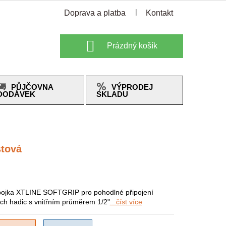
Doprava a platba
Kontakt
Nákupní
Prázdný košík
košík
PŮJČOVNA
VÝPRODEJ
DODÁVEK
SKLADU
stová
ojka XTLINE SOFTGRIP pro pohodlné připojení
ch hadic s vnitřním průměrem 1/2"
...číst více