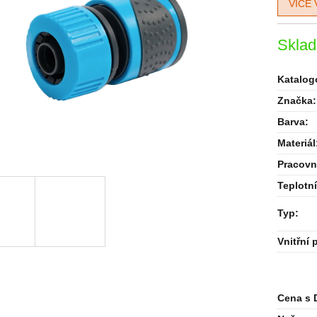
VÍCE 
Skla
Katalogo
Značka:
Barva
:
Materiál
Pracovní
Teplotn
Typ
:
Vnitřní 
Cena s 