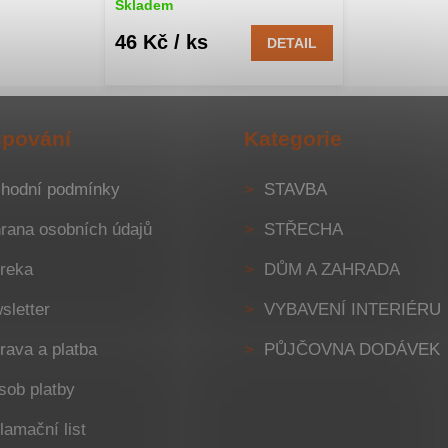
Skladem
46 Kč
/ ks
DETAIL
pování
Kategorie
hodní podmínky
STAVBA
rana osobních údajů
STŘECHA
reka
DŮM A ZAHRADA
sletter
VYBAVENÍ INTERIÉRU
rava a platba
PŮJČOVNA DODÁVEK
sob platby
lamační list