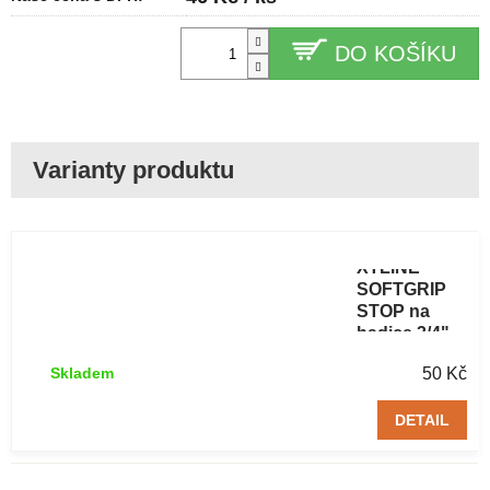
DO KOŠÍKU
Rychlospojka
XTLINE
SOFTGRIP
STOP na
hadice 3/4"
plastová
50 Kč
Skladem
DETAIL