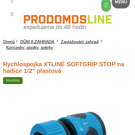
Přejít
Nákupní
na
košík
obsah
Domů
DŮM A ZAHRADA
Zavlažování zahrad
Koncovky, spojky, svěrky
Rychlospojka XTLINE SOFTGRIP STOP na
hadice 1/2" plastová
Novinka