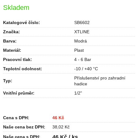
Skladem
Katalogové číslo:
SB6602
Značka:
XTLINE
Barva
:
Modrá
Materiál
:
Plast
Pracovní tlak
:
4 - 6 Bar
Teplotní odolnost
:
-10 / +40 °C
Příslušenství pro zahradní
Typ
:
hadice
Vnitřní průměr
:
1/2"
Cena s DPH:
46 Kč
Naše cena bez DPH:
38,02 Kč
46 Kč / ks
Naše cena s DPH: