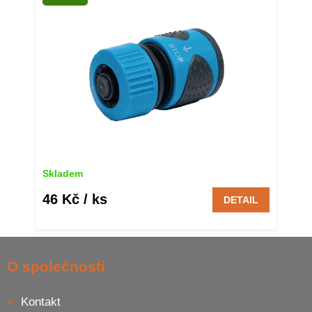
Skladem
46 Kč
/ ks
DETAIL
Z
á
O společnosti
p
a
Kontakt
t