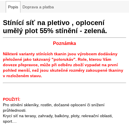
Popis
Doprava a platba
Stínící síť na pletivo , oplocení
umělý plot 55% stínění - zelená.
Poznámka
Některé varianty stínících tkanin jsou výrobcem dodávány
přeložené jako takzvaný "polorukáv". Role, kterou Vám
doveze přepravce, může při odběru zboží vypadat na první
pohled menší, než jsou skutečné rozměry zakoupené tkaniny
v rozloženém stavu.
POUŽITÍ:
Pro stínění skleníky, rostlin, dočasné oplocení či snížení
průhlednosti.
Krycí síť na terasy, zahrady, balkóny, ploty, rekreační oblasti,
sport....