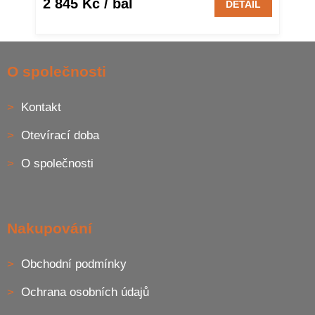
2 845 Kč
/ bal
DETAIL
Z
á
O společnosti
p
a
Kontakt
t
í
Otevírací doba
O společnosti
Nakupování
Obchodní podmínky
Ochrana osobních údajů