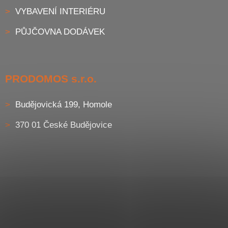
VYBAVENÍ INTERIÉRU
PŮJČOVNA DODÁVEK
PRODOMOS s.r.o.
Budějovická 199, Homole
370 01 České Budějovice