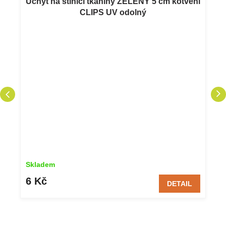
Úchyt na stínící tkaniny ZELENÝ 5 cm kotvení
CLIPS UV odolný
Skladem
6 Kč
DETAIL