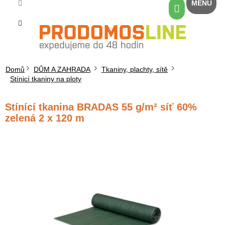
Přejít
Nákupní
na
košík
obsah
Domů
DŮM A ZAHRADA
Tkaniny, plachty, sítě
Stínicí tkaniny na ploty
Stínící tkanina BRADAS 55 g/m² síť 60%
zelená 2 x 120 m