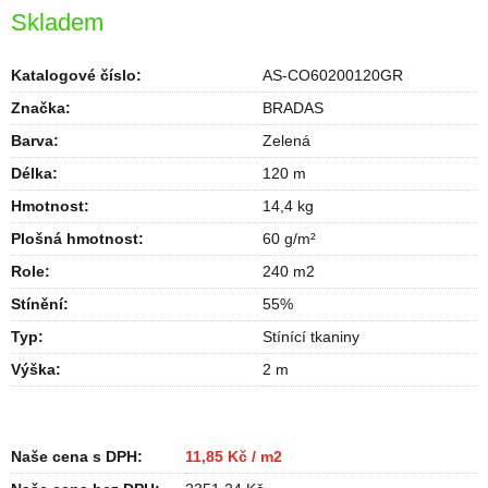
Skladem
Katalogové číslo:
AS-CO60200120GR
Značka:
BRADAS
Barva
:
Zelená
Délka
:
120 m
Hmotnost
:
14,4 kg
Plošná hmotnost
:
60 g/m²
Role
:
240 m2
Stínění
:
55%
Typ
:
Stínící tkaniny
Výška
:
2 m
Naše cena s DPH:
11,85 Kč / m2