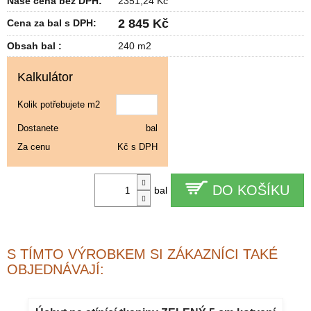
Naše cena bez DPH:
2351,24 Kč
2 845 Kč
Cena za bal s DPH:
Obsah bal :
240 m2
Kalkulátor
Kolik potřebujete m2
Dostanete
bal
Za cenu
Kč s DPH
DO KOŠÍKU
bal
S TÍMTO VÝROBKEM SI ZÁKAZNÍCI TAKÉ
OBJEDNÁVAJÍ: