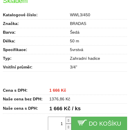
Skladem
Katalogové číslo:
WWL3/450
Značka:
BRADAS
Barva
:
Šedá
Délka
:
50 m
Specifikace
:
5vrstvá
Typ
:
Zahradní hadice
Vnitřní průměr
:
3/4"
Cena s DPH:
1 666 Kč
Naše cena bez DPH:
1376,86 Kč
1 666 Kč / ks
Naše cena s DPH:
DO KOŠÍKU