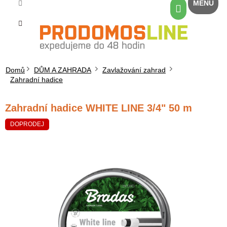
Přejít
Nákupní
na
košík
obsah
Domů
DŮM A ZAHRADA
Zavlažování zahrad
Zahradní hadice
Zahradní hadice WHITE LINE 3/4" 50 m
DOPRODEJ