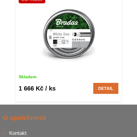
Skladem
1 666 Kč
/ ks
DETAIL
Z
á
O společnosti
p
a
Kontakt
t