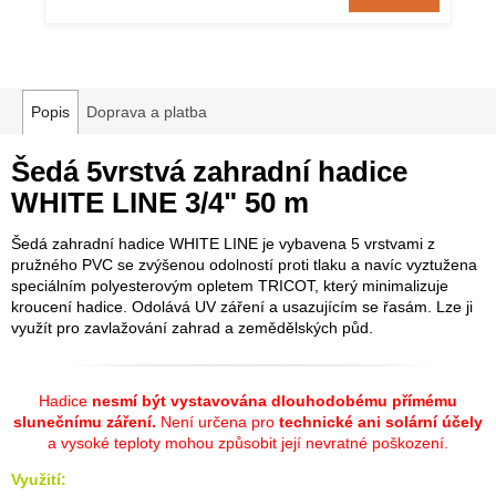
Popis
Doprava a platba
Šedá 5vrstvá zahradní hadice
WHITE LINE 3/4" 50 m
Šedá zahradní hadice WHITE LINE je vybavena 5 vrstvami z
pružného PVC se zvýšenou odolností proti tlaku a navíc vyztužena
speciálním polyesterovým opletem TRICOT, který minimalizuje
kroucení hadice. Odolává UV záření a usazujícím se řasám. Lze ji
využít pro zavlažování zahrad a zemědělských půd.
Hadice
nesmí být vystavována dlouhodobému přímému
slunečnímu záření.
Není určena pro
technické ani solární účely
a vysoké teploty mohou způsobit její nevratné poškození.
Využití: