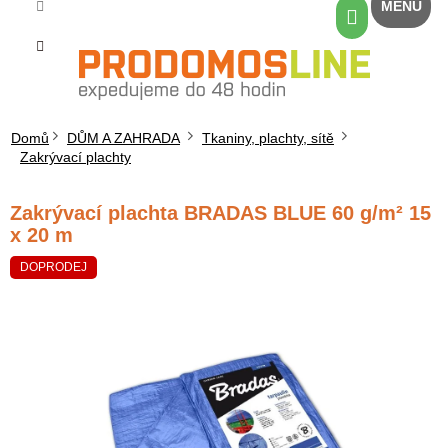
Přejít
Nákupní
na
košík
obsah
Domů
DŮM A ZAHRADA
Tkaniny, plachty, sítě
Zakrývací plachty
Zakrývací plachta BRADAS BLUE 60 g/m² 15
x 20 m
DOPRODEJ