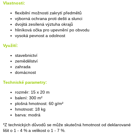
Vlastnosti:
flexibilní možnosti zakrytí předmětů
výborná ochrana proti dešti a slunci
dvojitá zesílená výztuha okrajů
hliníková očka pro upevnění po obvodu
vysoká pevnost a odolnost
Využití:
stavebnictví
zemědělství
zahrada
domácnost
Technické parametry:
rozměr: 15 x 20 m
balení: 300 m²
plošná hmotnost: 60 g/m²
hmotnost: 18 kg
barva: modrá
*Z technických důvodů se může skutečná hmotnost od deklarované
lišit o 1 - 4 % a velikost o 1 - 7 %.