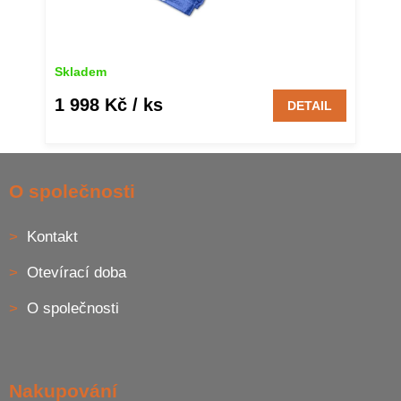
Skladem
1 998 Kč
/ ks
DETAIL
Z
á
O společnosti
p
a
Kontakt
t
í
Otevírací doba
O společnosti
Nakupování