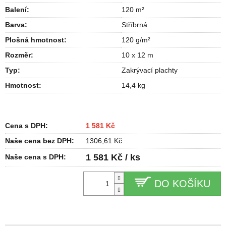
Balení
:
120 m²
Barva
:
Stříbrná
Plošná hmotnost
:
120 g/m²
Rozměr
:
10 x 12 m
Typ
:
Zakrývací plachty
Hmotnost
:
14,4 kg
Cena s DPH:
1 581 Kč
Naše cena bez DPH:
1306,61 Kč
1 581 Kč / ks
Naše cena s DPH:
DO KOŠÍKU