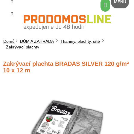
Přejít
Nákupní
na
košík
obsah
Domů
DŮM A ZAHRADA
Tkaniny, plachty, sítě
Zakrývací plachty
Zakrývací plachta BRADAS SILVER 120 g/m²
10 x 12 m