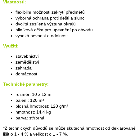
Vlastnosti:
flexibilní možnosti zakrytí předmětů
výborná ochrana proti dešti a slunci
dvojitá zesílená výztuha okrajů
hliníková očka pro upevnění po obvodu
vysoká pevnost a odolnost
Využití:
stavebnictví
zemědělství
zahrada
domácnost
Technické parametry:
rozměr: 10 x 12 m
balení: 120 m²
plošná hmotnost: 120 g/m²
hmotnost: 14,4 kg
barva: stříbrná
*Z technických důvodů se může skutečná hmotnost od deklarované
lišit o 1 - 4 % a velikost o 1 - 7 %.