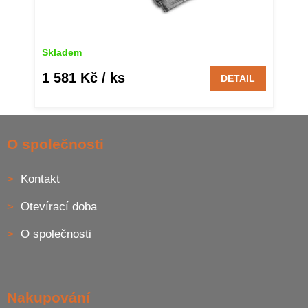
Skladem
1 581 Kč
/ ks
DETAIL
Z
á
O společnosti
p
a
Kontakt
t
í
Otevírací doba
O společnosti
Nakupování