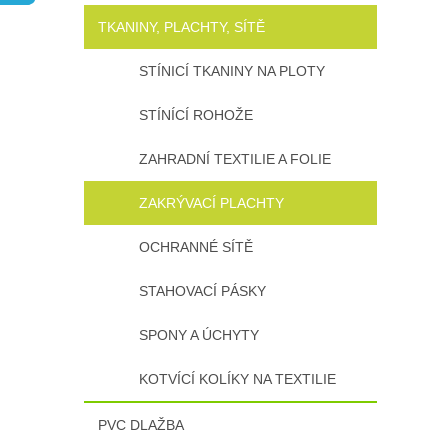
n
TKANINY, PLACHTY, SÍTĚ
e
l
STÍNICÍ TKANINY NA PLOTY
STÍNÍCÍ ROHOŽE
ZAHRADNÍ TEXTILIE A FOLIE
ZAKRÝVACÍ PLACHTY
OCHRANNÉ SÍTĚ
STAHOVACÍ PÁSKY
SPONY A ÚCHYTY
KOTVÍCÍ KOLÍKY NA TEXTILIE
PVC DLAŽBA