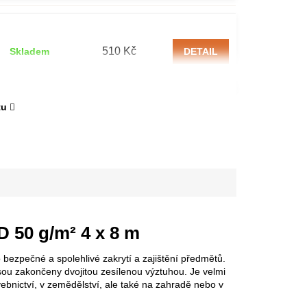
510 Kč
Skladem
DETAIL
tu
50 g/m² 4 x 8 m
ezpečné a spolehlivé zakrytí a zajištění předmětů.
sou zakončeny dvojitou zesílenou výztuhou. Je velmi
avebnictví, v zemědělství, ale také na zahradě nebo v