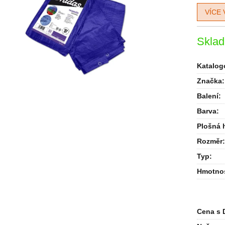
VÍCE 
Skla
Katalogo
Značka:
Balení
:
Barva
:
Plošná 
Rozměr
:
Typ
:
Hmotno
Cena s 