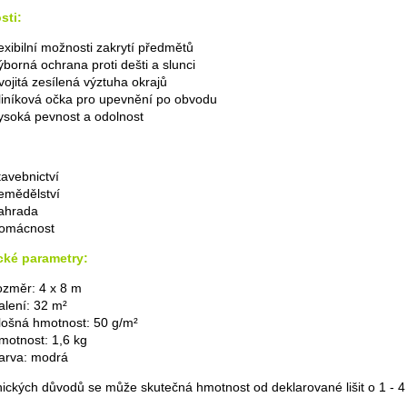
sti:
lexibilní možnosti zakrytí předmětů
ýborná ochrana proti dešti a slunci
vojitá zesílená výztuha okrajů
liníková očka pro upevnění po obvodu
ysoká pevnost a odolnost
tavebnictví
emědělství
ahrada
omácnost
cké parametry:
ozměr: 4 x 8 m
alení: 32 m²
lošná hmotnost: 50 g/m²
motnost: 1,6 kg
arva: modrá
nických důvodů se může skutečná hmotnost od deklarované lišit o 1 - 4 