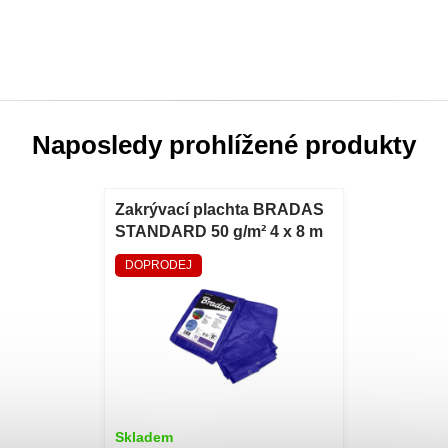
Naposledy prohlížené produkty
Zakrývací plachta BRADAS
STANDARD 50 g/m² 4 x 8 m
Modrá krycí plachta
DOPRODEJ
BRADAS STANDARD 50
g/m² 4 x 8 m
Skladem