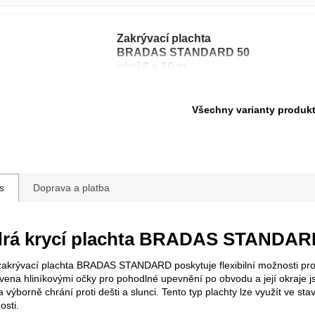
Zakrývací plachta
BRADAS STANDARD 50
g/m² 8 x 10 m
Všechny varianty produk
s
Doprava a platba
rá krycí plachta BRADAS STANDARD 
akrývací plachta BRADAS STANDARD poskytuje flexibilní možnosti pro b
vena hliníkovými očky pro pohodlné upevnění po obvodu a její okraje j
 výborně chrání proti dešti a slunci. Tento typ plachty lze využít ve st
sti.