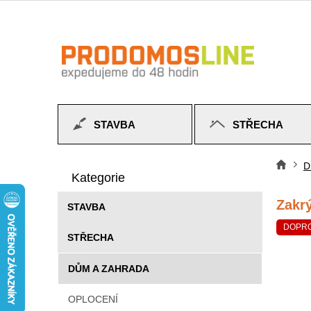
Přejít
na
obsah
STAVBA
STŘECHA
P
Přeskočit
o
D
Do
kategorie
Kategorie
s
t
Zakr
STAVBA
r
a
DOPR
STŘECHA
n
n
DŮM A ZAHRADA
í
p
OPLOCENÍ
a