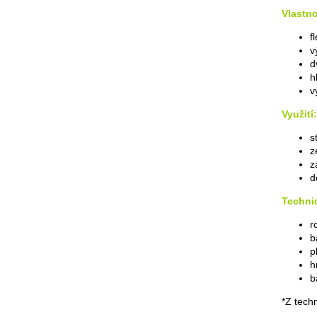
Vlastno
f
v
d
h
v
Využití:
s
z
z
d
Techni
r
b
p
h
b
*Z tech