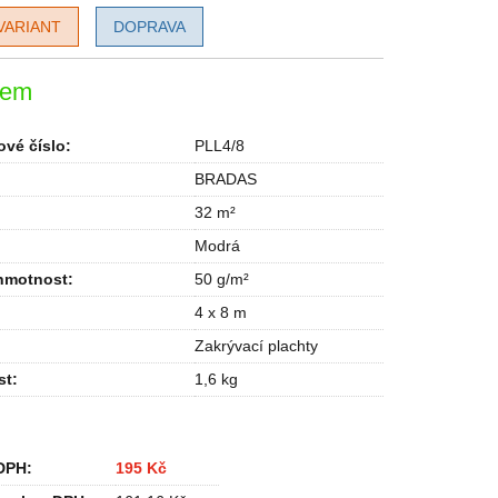
VARIANT
DOPRAVA
dem
vé číslo:
PLL4/8
BRADAS
32 m²
Modrá
hmotnost
:
50 g/m²
4 x 8 m
Zakrývací plachty
st
:
1,6 kg
DPH:
195 Kč