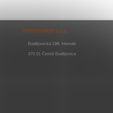
PRODOMOS s.r.o.
Budějovická 199, Homole
370 01 České Budějovice