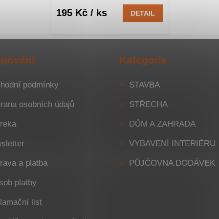
195 Kč
/ ks
DETAIL
pování
Kategorie
hodní podmínky
STAVBA
rana osobních údajů
STŘECHA
reka
DŮM A ZAHRADA
sletter
VYBAVENÍ INTERIÉRU
rava a platba
PŮJČOVNA DODÁVEK
sob platby
lamační list