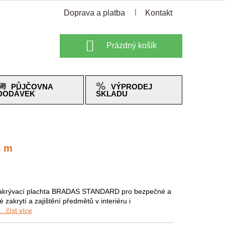
Doprava a platba
Kontakt
Nákupní
Prázdný košík
košík
PŮJČOVNA
VÝPRODEJ
DODÁVEK
SKLADU
8 m
akrývací plachta BRADAS STANDARD pro bezpečné a
é zakrytí a zajištění předmětů v interiéru i
...číst více