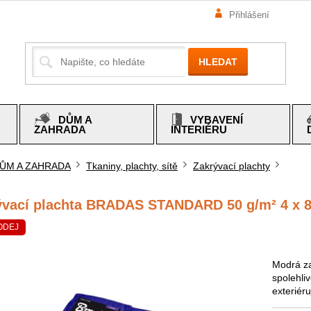
Přihlášení
HLEDAT
DŮM A
VYBAVENÍ
ZAHRADA
INTERIÉRU
ŮM A ZAHRADA
Tkaniny, plachty, sítě
Zakrývací plachty
mů
ývací plachta BRADAS STANDARD 50 g/m² 4 x 
ODEJ
Modrá z
spolehliv
exteriéru