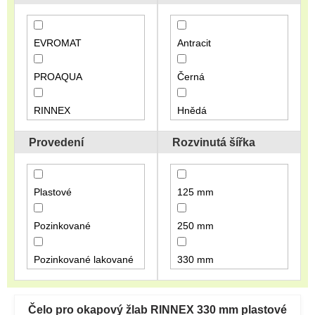
o
d
u
EVROMAT
Antracit
k
t
PROAQUA
Černá
ů
RINNEX
Hnědá
Provedení
Rozvinutá šířka
Stříbrná
Plastové
125 mm
Pozinkované
250 mm
Pozinkované lakované
330 mm
V
333 mm
ý
Čelo pro okapový žlab RINNEX 330 mm plastové