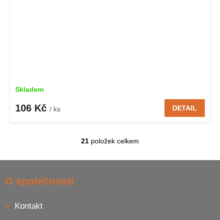
Skladem
106 Kč
DETAIL
/ ks
21
položek celkem
O
v
l
Z
á
á
O společnosti
d
p
a
a
c
Kontakt
t
í
í
p