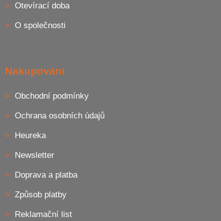
Otevírací doba
r
v
O společnosti
k
y
v
ý
p
Nakupování
i
s
u
Obchodní podmínky
Ochrana osobních údajů
Heureka
Newsletter
Doprava a platba
Způsob platby
Reklamační list