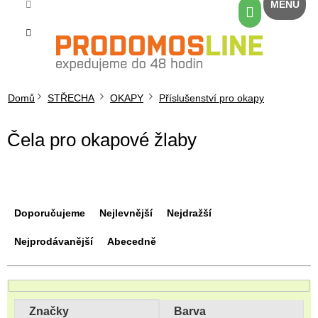
Přejít
Nákupní
na
košík
obsah
Domů
STŘECHA
OKAPY
Příslušenství pro okapy
Čela pro okapové žlaby
Ř
a
Doporučujeme
Nejlevnější
Nejdražší
z
e
Nejprodávanější
Abecedně
n
í
p
r
Značky
Barva