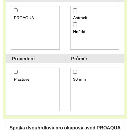
o
d
u
PROAQUA
Antracit
k
t
Hnědá
ů
Provedení
Průměr
Plastové
90 mm
V
ý
Spojka dvouhrdlová pro okapový svod PROAQUA