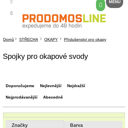
Přejít
Nákupní
na
košík
obsah
Domů
STŘECHA
OKAPY
Příslušenství pro okapy
Spojky pro okapové svody
Ř
a
Doporučujeme
Nejlevnější
Nejdražší
z
e
Nejprodávanější
Abecedně
n
í
p
r
Značky
Barva