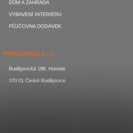
DŮM A ZAHRADA
VYBAVENÍ INTERIÉRU
PŮJČOVNA DODÁVEK
PRODOMOS s.r.o.
Budějovická 199, Homole
370 01 České Budějovice