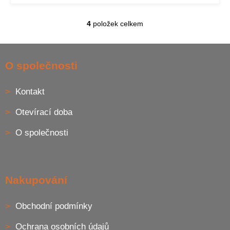
4
položek celkem
O
v
l
Z
á
á
O společnosti
d
p
a
a
c
Kontakt
t
í
í
p
Otevírací doba
r
v
O společnosti
k
y
v
ý
p
Nakupování
i
s
u
Obchodní podmínky
Ochrana osobních údajů