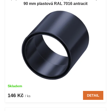
p
90 mm plastová RAL 7016 antracit
i
s
p
r
o
d
u
k
t
ů
Skladem
146 Kč
DETAIL
/ ks