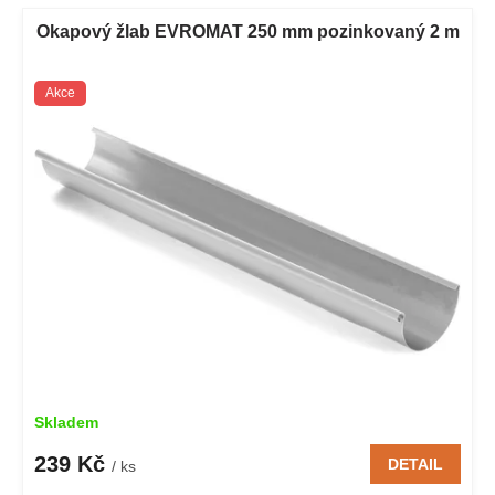
V
p
ý
Okapový žlab EVROMAT 250 mm pozinkovaný 2 m
r
p
o
i
d
Akce
s
u
p
k
r
t
o
ů
d
u
k
t
ů
Skladem
239 Kč
DETAIL
/ ks