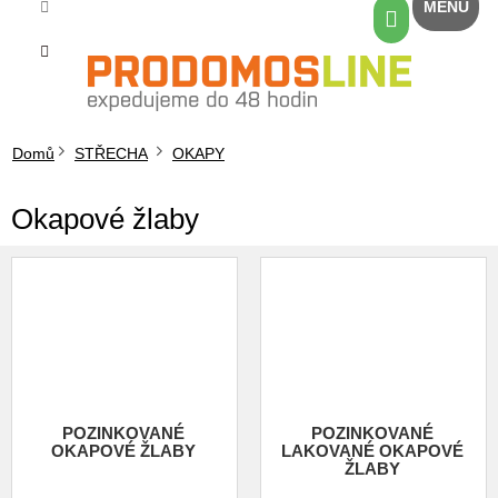
Přejít
Nákupní
na
košík
obsah
Domů
STŘECHA
OKAPY
Okapové žlaby
POZINKOVANÉ
POZINKOVANÉ
OKAPOVÉ ŽLABY
LAKOVANÉ OKAPOVÉ
ŽLABY