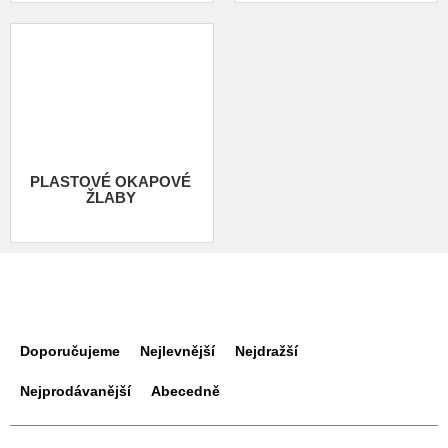
PLASTOVÉ OKAPOVÉ
ŽLABY
Ř
a
Doporučujeme
Nejlevnější
Nejdražší
z
e
Nejprodávanější
Abecedně
n
í