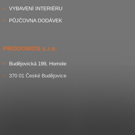
VYBAVENÍ INTERIÉRU
PŮJČOVNA DODÁVEK
PRODOMOS s.r.o.
Budějovická 199, Homole
370 01 České Budějovice