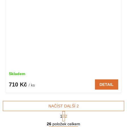
Skladem
710 Kč
DETAIL
/ ks
NAČÍST DALŠÍ 2
S
1
2
t
O
r
26
položek celkem
v