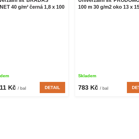
verzální síť BRADAS
Univerzální síť PRODOMO
NET 40 g/m² černá 1,8 x 100
100 m 30 g/m2 oko 13 x 
adem
Skladem
411 Kč
783 Kč
DETAIL
DE
/ bal
/ bal
O
v
l
á
d
a