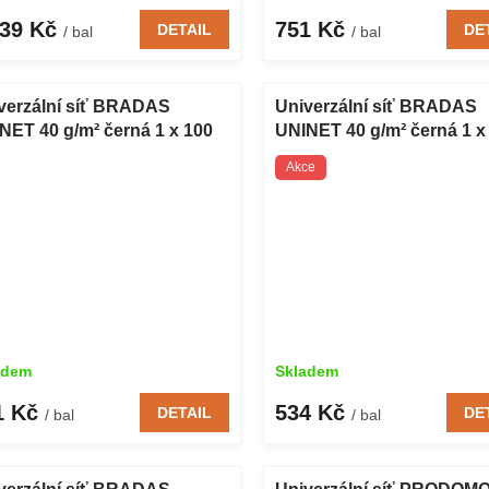
339 Kč
751 Kč
DETAIL
DE
/ bal
/ bal
verzální síť BRADAS
Univerzální síť BRADAS
NET 40 g/m² černá 1 x 100
UNINET 40 g/m² černá 1 x
Akce
adem
Skladem
1 Kč
534 Kč
DETAIL
DE
/ bal
/ bal