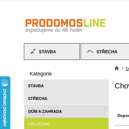
Přejít
na
obsah
STAVBA
STŘECHA
P
Přeskočit
o
D
Do
kategorie
Kategorie
s
t
Chov
STAVBA
r
a
STŘECHA
n
n
Ř
DŮM A ZAHRADA
í
a
Dopo
p
z
OPLOCENÍ
a
e