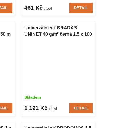
461 Kč
TAIL
DETAIL
/ bal
Univerzální síť BRADAS
 50 m
UNINET 40 g/m² černá 1,5 x 100
m
Skladem
1 191 Kč
TAIL
DETAIL
/ bal