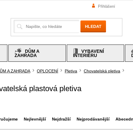
Přihlášení
HLEDAT
DŮM A
VYBAVENÍ
ZAHRADA
INTERIÉRU
ŮM A ZAHRADA
OPLOCENÍ
Pletiva
Chovatelská pletiva
mů
atelská plastová pletiva
ručujeme
Nejlevnější
Nejdražší
Nejprodávanější
Abeced