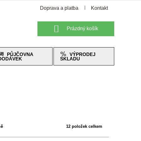
Doprava a platba
Kontakt
Nákupní
Prázdný košík
košík
PŮJČOVNA
VÝPRODEJ
DODÁVEK
SKLADU
ně
12
položek celkem