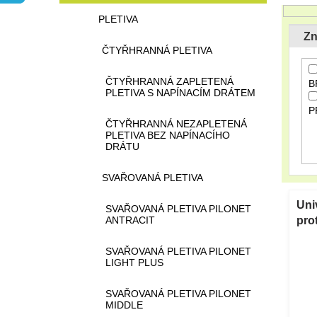
n
n
PLETIVA
e
í
Zn
l
p
ČTYŘHRANNÁ PLETIVA
r
o
ČTYŘHRANNÁ ZAPLETENÁ
B
d
PLETIVA S NAPÍNACÍM DRÁTEM
u
P
k
ČTYŘHRANNÁ NEZAPLETENÁ
t
PLETIVA BEZ NAPÍNACÍHO
DRÁTU
ů
SVAŘOVANÁ PLETIVA
V
ý
Uni
SVAŘOVANÁ PLETIVA PILONET
p
ANTRACIT
pro
i
g/m
s
SVAŘOVANÁ PLETIVA PILONET
LIGHT PLUS
p
r
SVAŘOVANÁ PLETIVA PILONET
o
MIDDLE
d