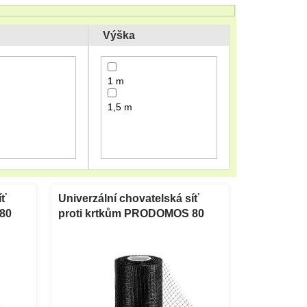
Výška
1 m
1,5 m
íť
Univerzální chovatelská síť
80
proti krtkům PRODOMOS 80
g/m² černá 2 x 25 m