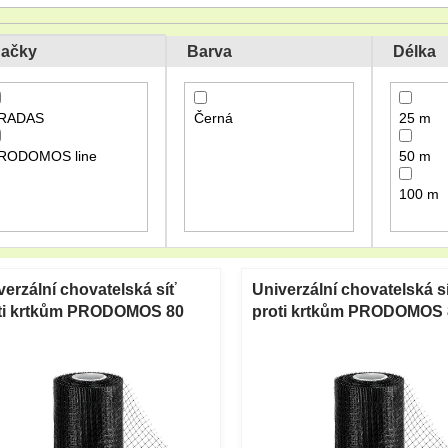
ačky
Barva
Délka
RADAS
Černá
25 m
RODOMOS line
50 m
100 m
verzální chovatelská síť
Univerzální chovatelská s
ti krtkům PRODOMOS 80
proti krtkům PRODOMOS 
² černá 1 x 25 m
g/m² černá 1 x 50 m