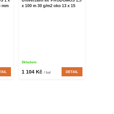
S 1 x
Univerzální síť PRODOMOS 1,5
15 mm
x 100 m 30 g/m2 oko 13 x 15
mm
Skladem
1 104 Kč
TAIL
DETAIL
/ bal