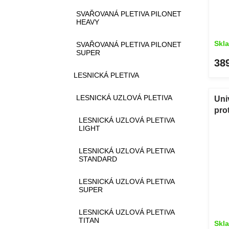
u
SVAŘOVANÁ PLETIVA PILONET
k
HEAVY
t
ů
Skl
SVAŘOVANÁ PLETIVA PILONET
SUPER
38
LESNICKÁ PLETIVA
LESNICKÁ UZLOVÁ PLETIVA
Uni
pro
LESNICKÁ UZLOVÁ PLETIVA
g/m
LIGHT
LESNICKÁ UZLOVÁ PLETIVA
STANDARD
LESNICKÁ UZLOVÁ PLETIVA
SUPER
LESNICKÁ UZLOVÁ PLETIVA
TITAN
Skl