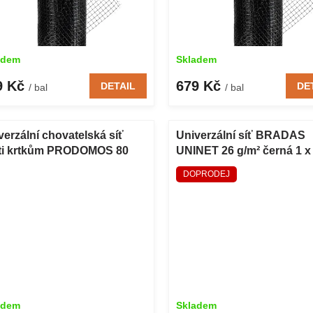
adem
Skladem
9 Kč
679 Kč
DETAIL
DE
/ bal
/ bal
verzální chovatelská síť
Univerzální síť BRADAS
ti krtkům PRODOMOS 80
UNINET 26 g/m² černá 1 x
² černá 2 x 50 m
m
DOPRODEJ
adem
Skladem