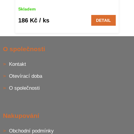
Skladem
186 Kč
/ ks
DETAIL
Z
á
O společnosti
p
a
Kontakt
t
í
Otevírací doba
O společnosti
Nakupování
Obchodní podmínky