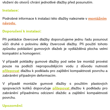
vložení do otvorů chrání jednotlivé dlažby před posunutím.
Instalace:
Podrobné informace k instalaci této dlažby naleznete v
montážním
návodu
.
Doporučení k instalaci:
Při pokládce čtvercové dlažby doporučujeme jednu řadu posunout
vůči druhé o polovinu délky čtvercové dlažby. Při použití tohoto
způsobu pokládání gumových dlažeb je vydlážděná plocha velmi
kompaktní a homogenní.
V případě pokládky gumové dlažby pod sebe lze montáž provést
pouze na podloží nepropouštějícím vodu z důvodu nutnosti
přilepovat
dlažbu k podkladu pro zajištění kompaktnosti povrchu a
zabránění případným deformacím.
V případě montáže gumové dlažby s použitím plastových
spojovacích kolíků doporučuje
přilepovat
dlažbu k podkladu pro
zabránění případnému odcizení dlaždic a zajištění kompaktnosti
povrchu.
Upozornění: