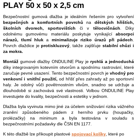
PLAY 50 x 50 x 2,5 cm
Bezpečnostní gumová dlažba je ideálním řešením pro vytvoření
bezpečných a komfortních povrchů
na
dětských hřištích,
školních dvorech,
sportovištích
či v
tělocvičnách
. Díky
odolnému gumovému materiálu poskytuje vynikající
absorpci
nárazů, tlumí hluk
a
minimalizuje riziko úrazů při pádech
.
Povrch dlaždice je
protiskluzový
, takže zajišťuje
stabilní chůzi i
za mokra.
Montáž
gumové dlažby ONDULINE Play je
rychlá a jednoduchá
díky integrovaným kotevním otvorům a spodnímu rastrování, které
zaručuje pevné usazení. Tento bezpečnostní povrch je
vhodný pro
venkovní i vnitřní použití,
od hřišť přes zahrady až po sportovní
haly. Je odolný vůči povětrnostním vlivům, snadno se udržuje a
dlouhodobě si zachovává své vlastnosti. Volbou ONDULINE Play
investujete do kvality, bezpečnosti a estetiky v jednom.
Dlažba byla vyvinuta mimo jiné za účelem snižování rizika vážného
zranění způsobeného pádem z herního prvku (houpačky,
prolézačky) na minimum a byla testována v souladu s
bezpečnostními požadavky dle ČSN EN 1177.
K této dlažbě lze přikoupit plastové
spojovací kolíky
, které po