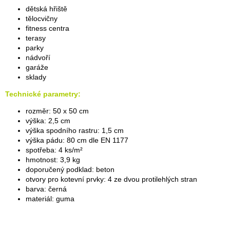
dětská hřiště
tělocvičny
fitness centra
terasy
parky
nádvoří
garáže
sklady
Technické parametry:
rozměr: 50 x 50 cm
výška: 2,5 cm
výška spodního rastru: 1,5 cm
výška pádu: 80 cm dle EN 1177
spotřeba: 4 ks/m²
hmotnost: 3,9 kg
doporučený podklad: beton
otvory pro kotevní prvky: 4 ze dvou protilehlých stran
barva: černá
materiál: guma