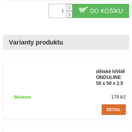
DO KOŠÍKU
Gumová
dlažba na
dětské hřiště
ONDULINE
50 x 50 x 2,5
cm červená 1
ks
179 Kč
Skladem
DETAIL
Gumová