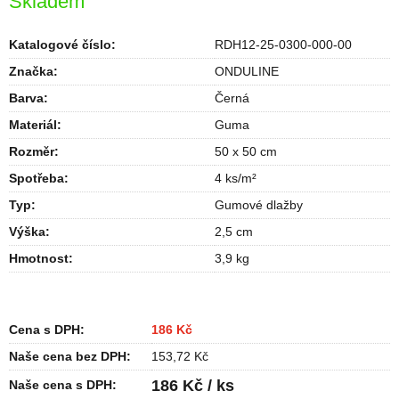
Skladem
Katalogové číslo:
RDH12-25-0300-000-00
Značka:
ONDULINE
Barva
:
Černá
Materiál
:
Guma
Rozměr
:
50 x 50 cm
Spotřeba
:
4 ks/m²
Typ
:
Gumové dlažby
Výška
:
2,5 cm
Hmotnost
:
3,9 kg
Cena s DPH:
186 Kč
Naše cena bez DPH:
153,72 Kč
186 Kč / ks
Naše cena s DPH: