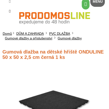
Přejít
Nákupní
na
košík
obsah
Domů
DŮM A ZAHRADA
PVC DLAŽBA
Gumové dlažby a příslušenství
Gumové dlažby
Gumová dlažba na dětské hřiště ONDULINE
50 x 50 x 2,5 cm černá 1 ks