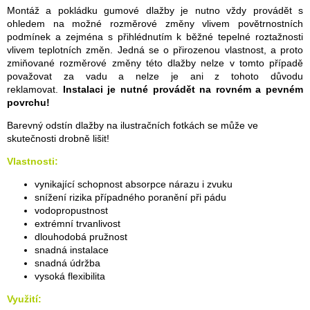
Montáž a pokládku gumové dlažby je nutno vždy provádět s
ohledem na možné rozměrové změny vlivem povětrnostních
podmínek a zejména s přihlédnutím k běžné tepelné roztažnosti
vlivem teplotních změn. Jedná se o přirozenou vlastnost, a proto
zmiňované rozměrové změny této dlažby nelze v tomto případě
považovat za vadu a nelze je ani z tohoto důvodu
reklamovat.
Instalaci je nutné provádět na rovném a pevném
povrchu!
Barevný odstín dlažby na ilustračních fotkách se může ve
skutečnosti drobně lišit!
Vlastnosti:
vynikající schopnost absorpce nárazu i zvuku
snížení rizika případného poranění při pádu
vodopropustnost
extrémní trvanlivost
dlouhodobá pružnost
snadná instalace
snadná údržba
vysoká flexibilita
Využití: