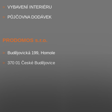
VYBAVENÍ INTERIÉRU
PŮJČOVNA DODÁVEK
PRODOMOS s.r.o.
Budějovická 199, Homole
370 01 České Budějovice