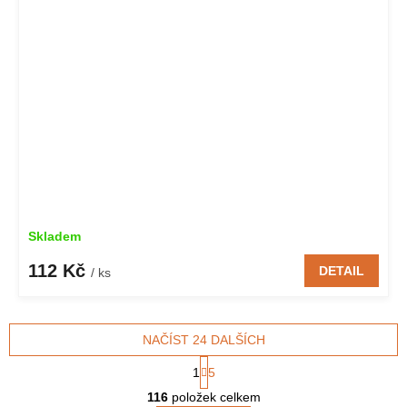
Skladem
112 Kč
DETAIL
/ ks
NAČÍST 24 DALŠÍCH
S
1
5
t
O
r
116
položek celkem
v