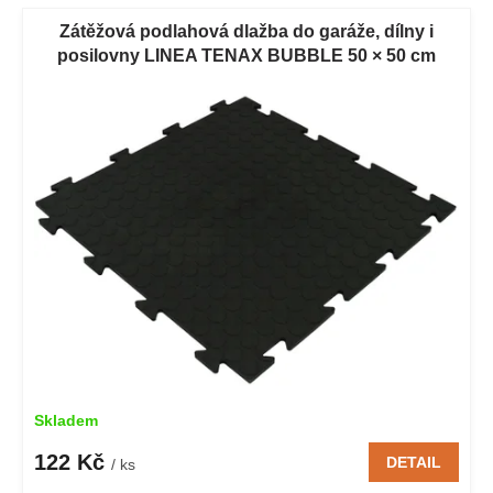
V
p
ý
Zátěžová podlahová dlažba do garáže, dílny i
r
p
posilovny LINEA TENAX BUBBLE 50 × 50 cm
o
i
černá 1 ks
d
s
u
p
k
r
t
o
ů
d
u
k
t
ů
Skladem
122 Kč
DETAIL
/ ks