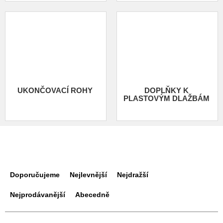
UKONČOVACÍ ROHY
DOPLŇKY K
PLASTOVÝM DLAŽBÁM
Ř
a
Doporučujeme
Nejlevnější
Nejdražší
z
e
Nejprodávanější
Abecedně
n
í