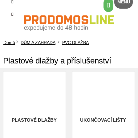
Přejít
Nákupní
na
košík
obsah
Domů
DŮM A ZAHRADA
PVC DLAŽBA
Plastové dlažby a příslušenství
PLASTOVÉ DLAŽBY
UKONČOVACÍ LIŠTY