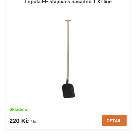
Lopata FE stájová s násadou T XTline
Skladem
220 Kč
DETAIL
/ ks