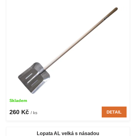
p
o
i
d
s
u
p
k
r
t
o
ů
d
u
k
t
ů
Skladem
260 Kč
DETAIL
/ ks
Lopata AL velká s násadou