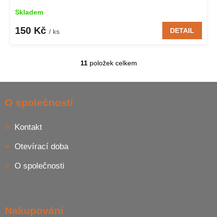
Skladem
150 Kč
DETAIL
/ ks
11
položek celkem
O
v
l
Z
á
á
O společnosti
d
p
a
a
c
Kontakt
t
í
í
p
Otevírací doba
r
v
O společnosti
k
y
v
ý
p
Nakupování
i