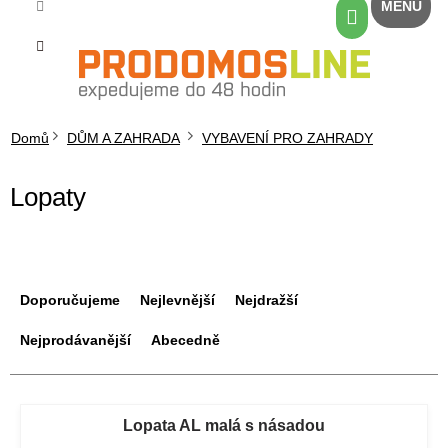
Přejít
Nákupní
na
košík
obsah
Domů
DŮM A ZAHRADA
VYBAVENÍ PRO ZAHRADY
Lopaty
Ř
a
Doporučujeme
Nejlevnější
Nejdražší
z
e
Nejprodávanější
Abecedně
n
í
V
p
ý
Lopata AL malá s násadou
r