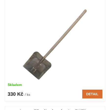
Skladem
330 Kč
DETAIL
/ ks