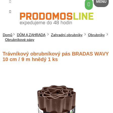
Přejít
Nákupní
na
košík
obsah
Domů
DŮM A ZAHRADA
Zahradní obrubníky
Obrubníky
Obrubníkové pásy
Trávníkový obrubníkový pás BRADAS WAVY
10 cm / 9 m hnědý 1 ks