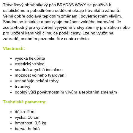
Trávníkový obrubníkový pás BRADAS WAVY se používá k
estetickému a pohodlnému oddělení okraje trávníků a záhonů.
Velmi dobře odolává teplotním změnám i povětrnostním vlivům.
Snadno se instaluje a poskytuje možnost volného tvarování. Je
zcela vhodný pro vytvoření vyvýšené vrstvy zeminy pro záhon nebo
pro uložení kamínků či mulče podél cesty. Lze ho využít na
zahradě, osobním pozemku či v centru města.
Vlastnosti:
vysoká flexibilita
estetický vzhled
snadná a rychlá instalace
možnost volného tvarování
usnadňuje sekání trávy
trvanlivý
odolný vůči povětrnostním vlivům a teplotním změnám
Technické parametry:
délka: 9 m
výška: 10 cm
hmotnost: 0,5 kg
barva: hnědá