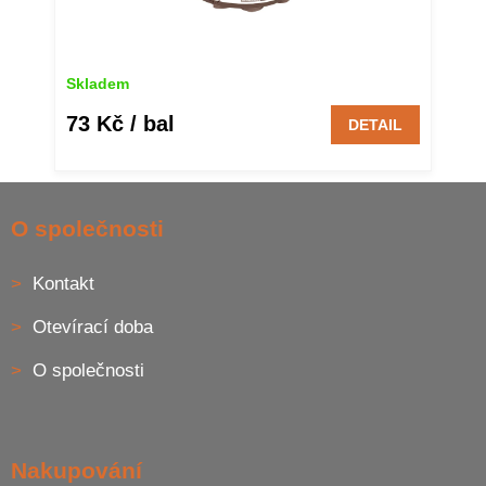
Skladem
73 Kč
/ bal
DETAIL
Z
á
O společnosti
p
a
Kontakt
t
í
Otevírací doba
O společnosti
Nakupování