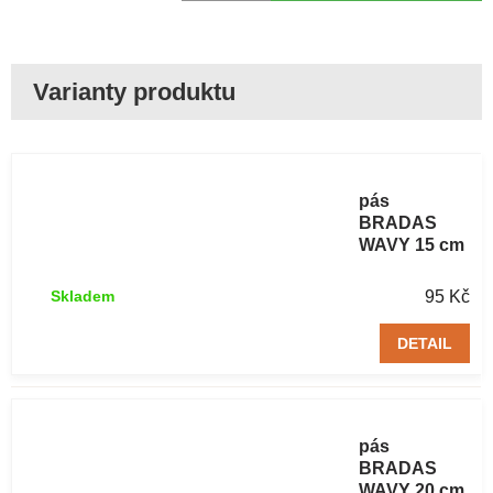
Trávníkový
obrubníkový
pás
BRADAS
WAVY 15 cm
/ 9 m hnědý 1
ks
95 Kč
Skladem
DETAIL
Trávníkový
obrubníkový
pás
BRADAS
WAVY 20 cm