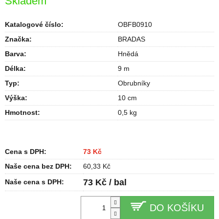
Skladem
Katalogové číslo:
OBFB0910
Značka:
BRADAS
Barva
:
Hnědá
Délka
:
9 m
Typ
:
Obrubníky
Výška
:
10 cm
Hmotnost
:
0,5 kg
Cena s DPH:
73 Kč
Naše cena bez DPH:
60,33 Kč
73 Kč / bal
Naše cena s DPH:
DO KOŠÍKU