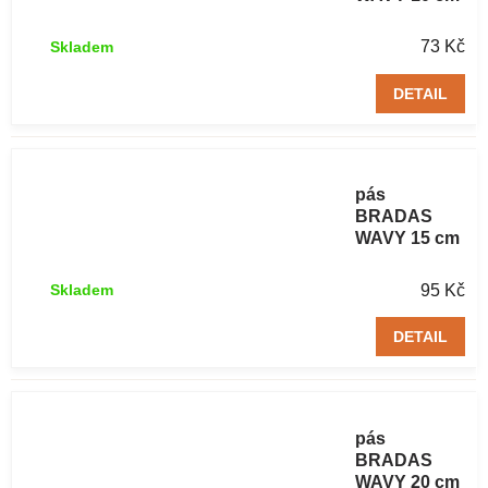
/ 9 m zelený 1
ks
73 Kč
Skladem
DETAIL
Trávníkový
obrubníkový
pás
BRADAS
WAVY 15 cm
/ 9 m zelený 1
ks
95 Kč
Skladem
DETAIL
Trávníkový
obrubníkový
pás
BRADAS
WAVY 20 cm