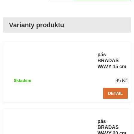
Trávníkový
obrubníkový
pás
BRADAS
WAVY 15 cm
/ 9 m zelený 1
ks
95 Kč
Skladem
DETAIL
Trávníkový
obrubníkový
pás
BRADAS
WAVY 20 cm