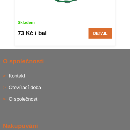
Skladem
73 Kč
/ bal
DETAIL
Z
á
O společnosti
p
a
Kontakt
t
í
Otevírací doba
O společnosti
Nakupování