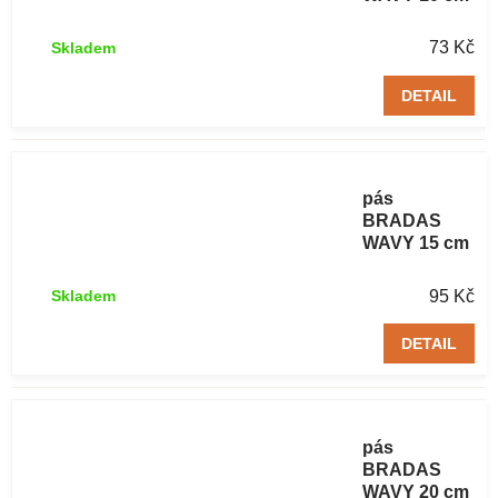
/ 9 m hnědý 1
ks
73 Kč
Skladem
DETAIL
Trávníkový
obrubníkový
pás
BRADAS
WAVY 15 cm
/ 9 m hnědý 1
ks
95 Kč
Skladem
DETAIL
Trávníkový
obrubníkový
pás
BRADAS
WAVY 20 cm