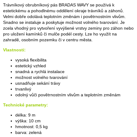
Trávníkový obrubníkový pás BRADAS WAVY se používá k
estetickému a pohodlnému oddělení okraje trávníků a záhonů.
Velmi dobře odolává teplotním změnám i povětrnostním vlivům.
Snadno se instaluje a poskytuje možnost volného tvarování. Je
zcela vhodný pro vytvoření vyvýšené vrstvy zeminy pro záhon nebo
pro uložení kamínků či mulče podél cesty. Lze ho využít na
zahradě, osobním pozemku či v centru města.
Vlastnosti:
vysoká flexibilita
estetický vzhled
snadná a rychlá instalace
možnost volného tvarování
usnadňuje sekání trávy
trvanlivý
odolný vůči povětrnostním vlivům a teplotním změnám
Technické parametry:
délka: 9 m
výška: 10 cm
hmotnost: 0,5 kg
barva: zelená