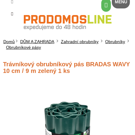
Přejít
Nákupní
na
košík
obsah
Domů
DŮM A ZAHRADA
Zahradní obrubníky
Obrubníky
Obrubníkové pásy
Trávníkový obrubníkový pás BRADAS WAVY
10 cm / 9 m zelený 1 ks