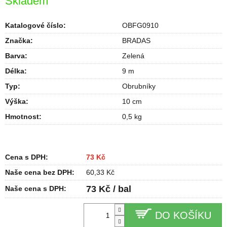
Skladem
Katalogové číslo:
OBFG0910
Značka:
BRADAS
Barva
:
Zelená
Délka
:
9 m
Typ
:
Obrubníky
Výška
:
10 cm
Hmotnost
:
0,5 kg
Cena s DPH:
73 Kč
Naše cena bez DPH:
60,33 Kč
73 Kč / bal
Naše cena s DPH:
DO KOŠÍKU