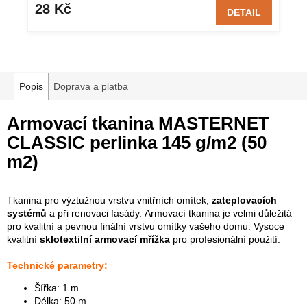
28 Kč
DETAIL
Popis
Doprava a platba
Armovací tkanina MASTERNET
CLASSIC perlinka 145 g/m2 (50
m2)
Tkanina pro výztužnou vrstvu vnitřních omítek,
zateplovacích
systémů
a při renovaci fasády. Armovací tkanina je velmi důležitá
pro kvalitní a pevnou finální vrstvu omítky vašeho domu. Vysoce
kvalitní
sklotextilní armovací mřížka
pro profesionální použití.
Technické parametry:
Šířka: 1 m
Délka: 50 m