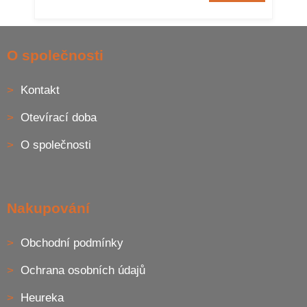
Z
á
O společnosti
p
a
Kontakt
t
í
Otevírací doba
O společnosti
Nakupování
Obchodní podmínky
Ochrana osobních údajů
Heureka