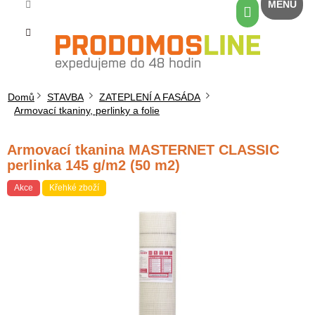
Přejít
Nákupní
na
košík
obsah
Domů
STAVBA
ZATEPLENÍ A FASÁDA
Armovací tkaniny, perlinky a folie
Armovací tkanina MASTERNET CLASSIC
perlinka 145 g/m2 (50 m2)
Akce
Křehké zboží