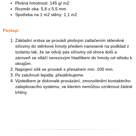
Plošná hmotnost: 145 g/ m2
Rozměr oka: 5,6 x 5,5 mm
Spotřeba na 1 m2 stěny: 1,1 m2
Postup:
Základní vrstva se provádí plošným zatlačením skleněné
síťoviny do stěrkové hmoty předem nanesené na podklad z
izolantu tak, že se odvíjí pás síťoviny od shora dolů a
zároveň se vtláčí nerezovým hladítkem do hmoty od středu k
okrajům.
Napojení sítě se provádí s přesahem min. 100 mm.
Po zatuhnutí lepidla, přestěrkujeme.
Výsledkem je dokonalé provázání, zmonolitnění kontaktního
zateplovacího systému, ve kterém nemůžou vzniknout žádné
trhliny.