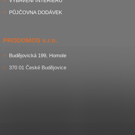
VYBAVENÍ INTERIÉRU
PŮJČOVNA DODÁVEK
PRODOMOS s.r.o.
Budějovická 199, Homole
370 01 České Budějovice