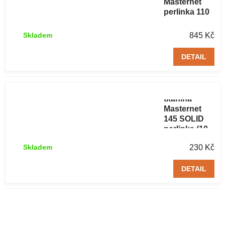
Masternet
perlinka 110
g/m2 (50 m2)
845 Kč
Skladem
DETAIL
Armovací
tkanina
Masternet
145 SOLID
perlinka (10
m2)
230 Kč
Skladem
DETAIL