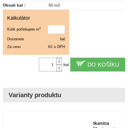
Obsah bal :
50 m2
Kalkulátor
2
Kolik potřebujete m
Dostanete
bal
Za cenu
Kč s DPH
DO KOŠÍKU
bal
Armovací
tkanina