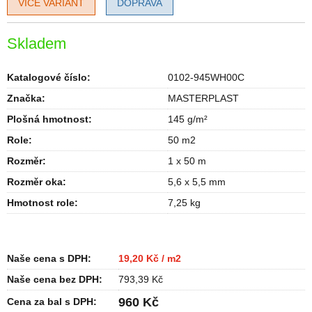
VÍCE VARIANT
DOPRAVA
Skladem
Katalogové číslo:
0102-945WH00C
Značka:
MASTERPLAST
Plošná hmotnost
:
145 g/m²
Role
:
50 m2
Rozměr
:
1 x 50 m
Rozměr oka
:
5,6 x 5,5 mm
Hmotnost role
:
7,25 kg
Naše cena s DPH:
19,20 Kč / m2
Naše cena bez DPH:
793,39 Kč
960 Kč
Cena za bal s DPH: