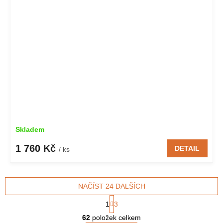
Skladem
1 760 Kč
DETAIL
/ ks
NAČÍST 24 DALŠÍCH
S
1
3
t
O
r
62
položek celkem
v