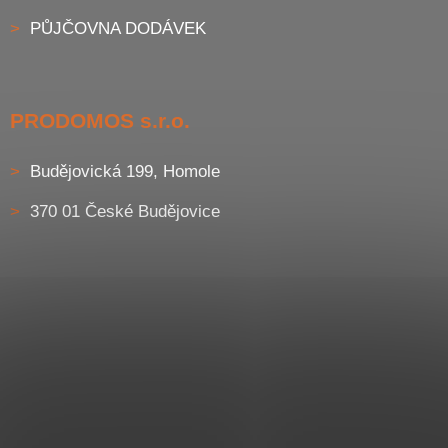
PŮJČOVNA DODÁVEK
PRODOMOS s.r.o.
Budějovická 199, Homole
370 01 České Budějovice