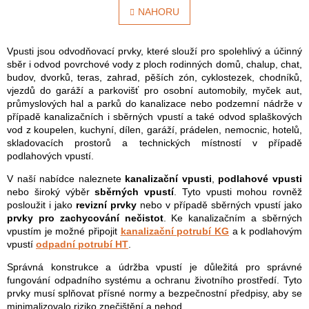
á
l
NAHORU
n
á
k
o
d
v
a
Vpusti jsou odvodňovací prvky, které slouží pro spolehlivý a účinný
á
c
sběr i odvod povrchové vody z ploch rodinných domů, chalup, chat,
n
í
budov, dvorků, teras, zahrad, pěších zón, cyklostezek, chodníků,
í
p
vjezdů do garáží a parkovišť pro osobní automobily, myček aut,
r
průmyslových hal a parků do kanalizace nebo podzemní nádrže v
v
případě kanalizačních i sběrných vpustí a také odvod splaškových
k
vod z koupelen, kuchyní, dílen, garáží, prádelen, nemocnic, hotelů,
y
skladovacích prostorů a technických místností v případě
v
podlahových vpustí.
ý
V naší nabídce naleznete
kanalizační vpusti
,
podlahové vpusti
p
nebo široký výběr
sběrných vpustí
. Tyto vpusti mohou rovněž
i
posloužit i jako
revizní prvky
nebo v případě sběrných vpustí jako
s
prvky pro zachycování nečistot
. Ke kanalizačním a sběrných
u
vpustím je možné připojit
kanalizační potrubí KG
a k podlahovým
vpustí
odpadní potrubí HT
.
Správná konstrukce a údržba vpustí je důležitá pro správné
fungování odpadního systému a ochranu životního prostředí. Tyto
prvky musí splňovat přísné normy a bezpečnostní předpisy, aby se
minimalizovalo riziko znečištění a nehod.