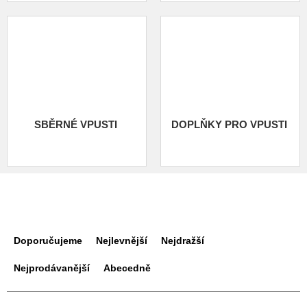
SBĚRNÉ VPUSTI
DOPLŇKY PRO VPUSTI
Ř
a
Doporučujeme
Nejlevnější
Nejdražší
z
e
Nejprodávanější
Abecedně
n
í