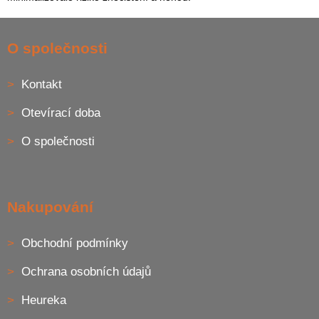
Z
á
O společnosti
p
a
Kontakt
t
í
Otevírací doba
O společnosti
Nakupování
Obchodní podmínky
Ochrana osobních údajů
Heureka