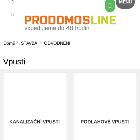
Přejít
Nákupní
na
košík
obsah
Domů
STAVBA
ODVODNĚNÍ
Vpusti
KANALIZAČNÍ VPUSTI
PODLAHOVÉ VPUSTI