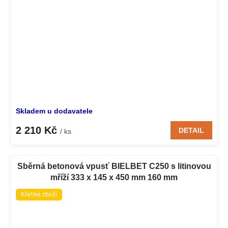
Skladem u dodavatele
2 210 Kč
DETAIL
/ ks
Sběrná betonová vpusť BIELBET C250 s litinovou
mříží 333 x 145 x 450 mm 160 mm
Křehké zboží