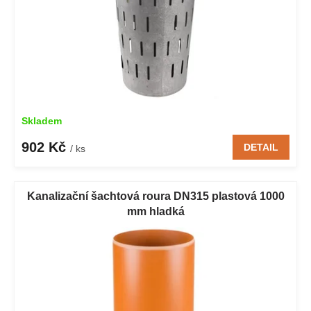
k
t
ů
Skladem
902 Kč
DETAIL
/ ks
Kanalizační šachtová roura DN315 plastová 1000
mm hladká