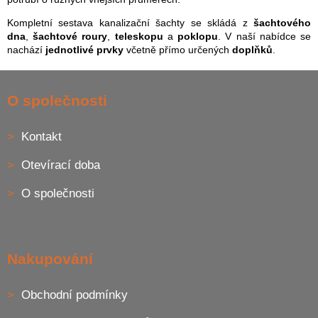
v
Kompletní sestava kanalizační šachty se skládá z
šachtového
ý
dna
,
šachtové roury
,
teleskopu
a
poklopu
. V naší nabídce se
p
nachází
jednotlivé prvky
včetně přímo určených
doplňků
.
i
s
Z
u
á
O společnosti
p
a
Kontakt
t
í
Otevírací doba
O společnosti
Nakupování
Obchodní podmínky