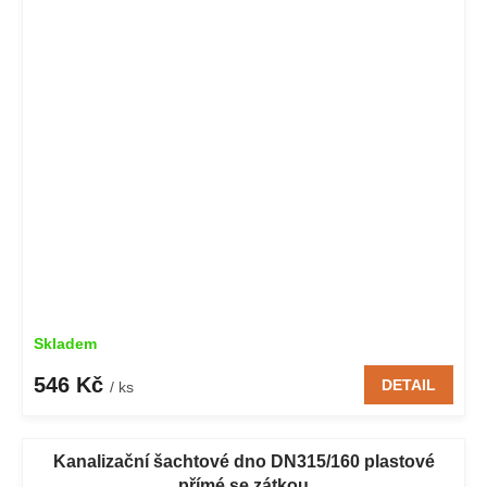
Skladem
546 Kč
DETAIL
/ ks
Kanalizační šachtové dno DN315/160 plastové
přímé se zátkou