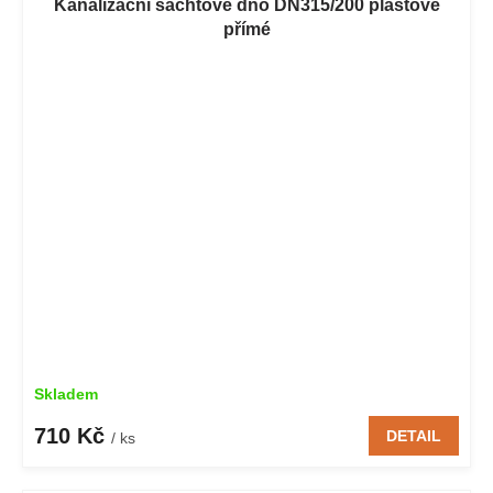
Kanalizační šachtové dno DN315/200 plastové
přímé
Skladem
710 Kč
DETAIL
/ ks