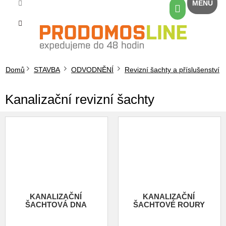
Přejít
Nákupní
na
košík
obsah
Domů
STAVBA
ODVODNĚNÍ
Revizní šachty a příslušenství
Kanalizační revizní šachty
KANALIZAČNÍ
KANALIZAČNÍ
ŠACHTOVÁ DNA
ŠACHTOVÉ ROURY