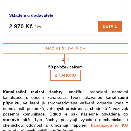
Skladem u dodavatele
2 970 Kč
DETAIL
/ ks
NAČÍST 24 DALŠÍCH
S
1
3
t
O
r
59
položek celkem
v
á
l
NAHORU
n
á
k
o
d
v
a
Kanalizační revizní šachty
umožňují propojení domovní
á
c
kanalizace s obecní kanalizací. Tvoří takzvanou
kanalizační
n
í
přípojku
, ve které je shromažďována veškerá odpadní voda z
í
p
nemovitostí, pozemků, veřejných prostranství, chodníků či vozovek
r
pozemní komunikace. Odtud je pak následně odváděna do
v
stokové sítě
. Tyto šachty poskytují vysokou mechanickou i
k
chemickou odolnost a umožňují napojení
kanalizačního KG
y
potrubí o různých vnějších průměrech.