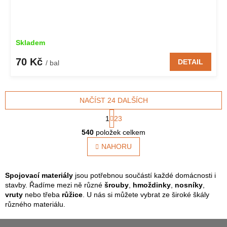
Skladem
70 Kč
DETAIL
/ bal
NAČÍST 24 DALŠÍCH
S
1
23
t
O
r
540
položek celkem
v
á
l
NAHORU
n
á
k
o
d
v
a
Spojovací materiály
jsou potřebnou součástí každé domácnosti i
á
c
stavby. Řadíme mezi ně různé
šrouby
,
hmoždinky
,
nosníky
,
n
í
vruty
nebo třeba
růžice
. U nás si můžete vybrat ze široké škály
í
p
různého materiálu.
r
Z
v