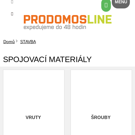
Přejít
Nákupní
na
košík
obsah
Domů
STAVBA
SPOJOVACÍ MATERIÁLY
VRUTY
ŠROUBY