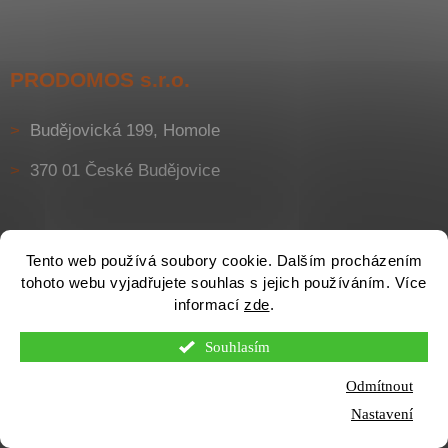
PRODOMOS s.r.o.
Budějovická 199, Homole
370 01 České Budějovice
Tento web používá soubory cookie. Dalším procházením
tohoto webu vyjadřujete souhlas s jejich používáním. Více
informací
zde
.
Souhlasím
Odmítnout
Otevírací doba pobočky Homole (Č. Budějovice) je v PO - PÁ od
7:30 do 16:30. SO od 8:00 do 12:00.
Nastavení