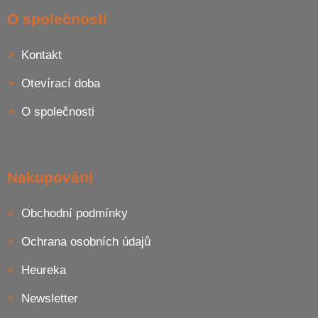
k
á
O společnosti
y
p
v
a
ý
Kontakt
t
p
í
i
Otevírací doba
s
u
O společnosti
Nakupování
Obchodní podmínky
Ochrana osobních údajů
Heureka
Newsletter