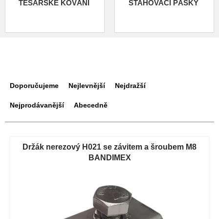
TESAŘSKÉ KOVÁNÍ
STAHOVACÍ PÁSKY
Ř
a
Doporučujeme
Nejlevnější
Nejdražší
z
e
Nejprodávanější
Abecedně
n
í
V
p
ý
Držák nerezový H021 se závitem a šroubem M8
r
p
BANDIMEX
o
i
d
s
u
p
k
r
t
o
ů