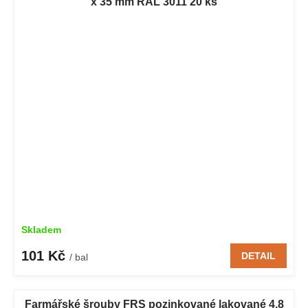
x 35 mm RAL 3011 20 ks
Skladem
101 Kč
DETAIL
/ bal
Farmářské šrouby FRS pozinkované lakované 4,8