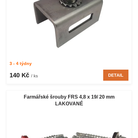
d
u
k
t
ů
3 - 4 týdny
140 Kč
DETAIL
/ ks
Farmářské šrouby FRS 4,8 x 19/ 20 mm
LAKOVANÉ