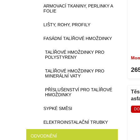
ARMOVACÍ TKANINY, PERLINKY A
FOLIE
LIŠTY, ROHY, PROFILY
FASÁDNÍ TALÍŘOVÉ HMOŽDINKY
TALÍŘOVÉ HMOŽDINKY PRO
POLYSTYRENY
Mom
26
TALÍŘOVÉ HMOŽDINKY PRO
MINERÁLNÍ VATY
PŘÍSLUŠENSTVÍ PRO TALÍŘOVÉ
Těs
HMOŽDINKY
asf
SYPKÉ SMĚSI
DO
ELEKTROINSTALAČNÍ TRUBKY
ODVODNĚNÍ