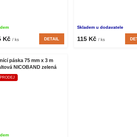
adem
Skladem u dodavatele
5 Kč
115 Kč
DETAIL
DE
/ ks
/ ks
nící páska 75 mm x 3 m
altová NICOBAND zelená
PRODEJ
adem