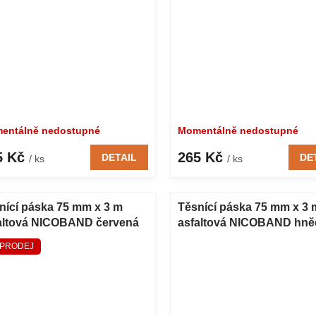
entálně nedostupné
Momentálně nedostupné
5 Kč
265 Kč
DETAIL
DE
/ ks
/ ks
nící páska 75 mm x 3 m
Těsnící páska 75 mm x 3 
altová NICOBAND červená
asfaltová NICOBAND hně
PRODEJ