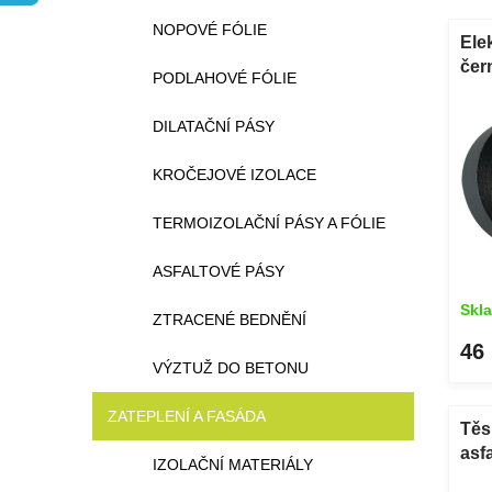
n
n
V
NOPOVÉ FÓLIE
e
í
ý
Ele
l
p
p
čer
PODLAHOVÉ FÓLIE
r
i
o
s
DILATAČNÍ PÁSY
d
p
u
r
KROČEJOVÉ IZOLACE
k
o
t
d
TERMOIZOLAČNÍ PÁSY A FÓLIE
ů
u
k
ASFALTOVÉ PÁSY
t
ů
Skl
ZTRACENÉ BEDNĚNÍ
46
VÝZTUŽ DO BETONU
ZATEPLENÍ A FASÁDA
Těs
asf
IZOLAČNÍ MATERIÁLY