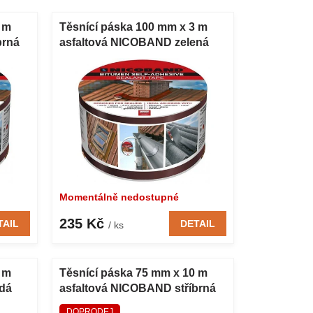
 m
Těsnící páska 100 mm x 3 m
brná
asfaltová NICOBAND zelená
Momentálně nedostupné
235 Kč
TAIL
DETAIL
/ ks
 m
Těsnící páska 75 mm x 10 m
dá
asfaltová NICOBAND stříbrná
DOPRODEJ