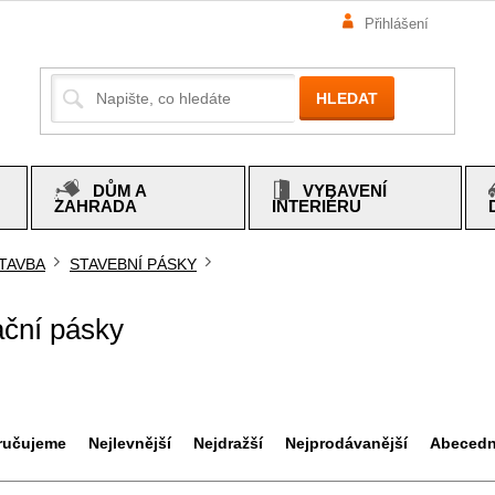
Přihlášení
HLEDAT
DŮM A
VYBAVENÍ
ZAHRADA
INTERIÉRU
TAVBA
STAVEBNÍ PÁSKY
mů
ační pásky
ručujeme
Nejlevnější
Nejdražší
Nejprodávanější
Abeced