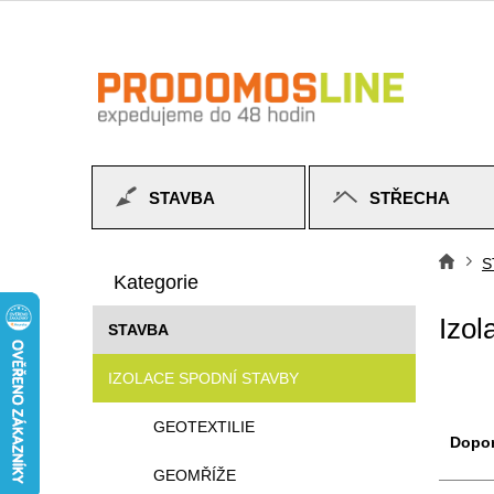
Přejít
na
obsah
STAVBA
STŘECHA
P
Přeskočit
o
S
Do
kategorie
Kategorie
s
t
Izol
STAVBA
r
a
IZOLACE SPODNÍ STAVBY
n
n
Ř
GEOTEXTILIE
í
a
Dopo
p
z
GEOMŘÍŽE
a
e