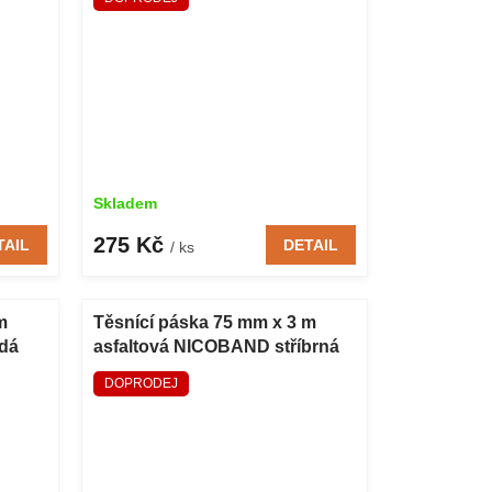
Skladem
275 Kč
TAIL
DETAIL
/ ks
m
Těsnící páska 75 mm x 3 m
dá
asfaltová NICOBAND stříbrná
DOPRODEJ