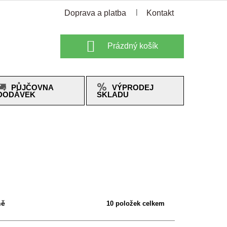
Doprava a platba
Kontakt
Nákupní
Prázdný košík
košík
PŮJČOVNA
VÝPRODEJ
DODÁVEK
SKLADU
ně
10
položek celkem