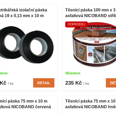
ktrikářská izolační páska
Těsnící páska 100 mm x 3
ná 19 x 0,13 mm x 10 m
asfaltová NICOBAND stří
DOPRODEJ
adem
Skladem
 Kč
235 Kč
DETAIL
DE
/ ks
/ ks
nící páska 75 mm x 10 m
Těsnící páska 75 mm x 10
altová NICOBAND červená
asfaltová NICOBAND hně