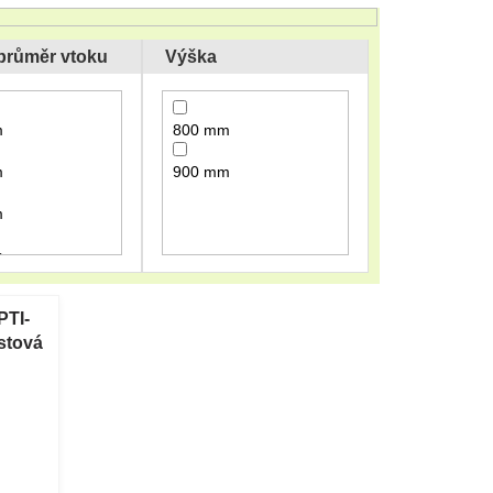
 průměr vtoku
Výška
m
800 mm
m
900 mm
m
m
PTI-
stová