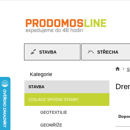
Přejít
na
obsah
STAVBA
STŘECHA
P
Přeskočit
o
S
Do
kategorie
Kategorie
s
t
Dren
STAVBA
r
a
IZOLACE SPODNÍ STAVBY
n
n
Ř
GEOTEXTILIE
í
a
Dopo
p
z
GEOMŘÍŽE
a
e