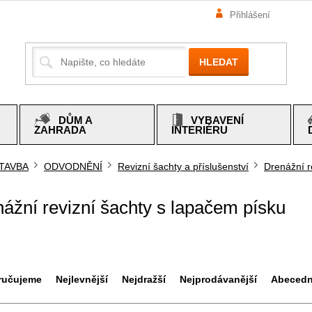
Přihlášení
HLEDAT
DŮM A
VYBAVENÍ
ZAHRADA
INTERIÉRU
TAVBA
ODVODNĚNÍ
Revizní šachty a příslušenství
Drenážní r
mů
ážní revizní šachty s lapačem písku
ručujeme
Nejlevnější
Nejdražší
Nejprodávanější
Abeced