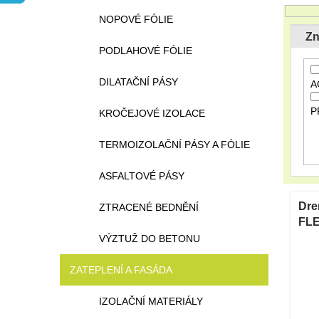
n
n
NOPOVÉ FÓLIE
e
í
Zn
l
p
PODLAHOVÉ FÓLIE
r
o
DILATAČNÍ PÁSY
A
d
u
P
KROČEJOVÉ IZOLACE
k
t
TERMOIZOLAČNÍ PÁSY A FÓLIE
ů
ASFALTOVÉ PÁSY
V
ý
Dre
ZTRACENÉ BEDNĚNÍ
p
FLE
i
200
VÝZTUŽ DO BETONU
s
90
p
ZATEPLENÍ A FASÁDA
r
o
IZOLAČNÍ MATERIÁLY
d