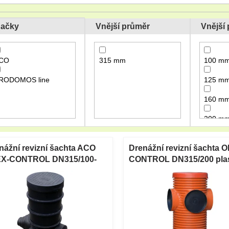
ačky
Vnější průměr
Vnější
CO
315 mm
100 m
RODOMOS line
125 m
160 m
200 m
nážní revizní šachta ACO
Drenážní revizní šachta O
X-CONTROL DN315/100-
CONTROL DN315/200 pla
 plastová s lapačem písku
s lapačem písku 800 mm
0 mm