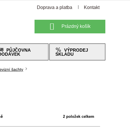
Doprava a platba
Kontakt
Nákupní
Prázdný košík
košík
PŮJČOVNA
VÝPRODEJ
DODÁVEK
SKLADU
evizní šachty
ně
2
položek celkem