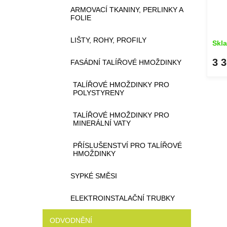
u
ARMOVACÍ TKANINY, PERLINKY A
FOLIE
k
t
LIŠTY, ROHY, PROFILY
ů
Skl
3 
FASÁDNÍ TALÍŘOVÉ HMOŽDINKY
TALÍŘOVÉ HMOŽDINKY PRO
POLYSTYRENY
TALÍŘOVÉ HMOŽDINKY PRO
MINERÁLNÍ VATY
PŘÍSLUŠENSTVÍ PRO TALÍŘOVÉ
HMOŽDINKY
SYPKÉ SMĚSI
ELEKTROINSTALAČNÍ TRUBKY
ODVODNĚNÍ