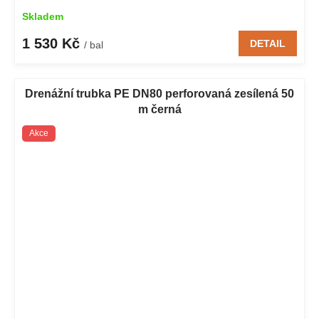
Skladem
1 530 Kč
DETAIL
/ bal
Drenážní trubka PE DN80 perforovaná zesílená 50
m černá
Akce