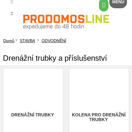
Přejít
Nákupní
na
košík
obsah
Domů
STAVBA
ODVODNĚNÍ
Drenážní trubky a příslušenství
DRENÁŽNÍ TRUBKY
KOLENA PRO DRENÁŽNÍ
TRUBKY