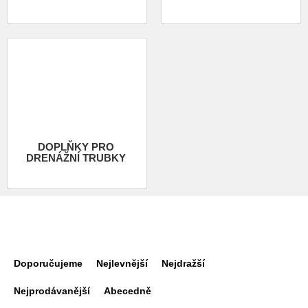
DOPLŇKY PRO
DRENÁŽNÍ TRUBKY
Ř
a
Doporučujeme
Nejlevnější
Nejdražší
z
e
Nejprodávanější
Abecedně
n