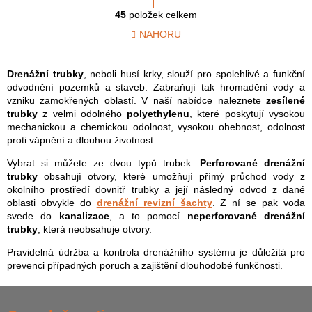
t
O
r
45
položek celkem
v
á
l
NAHORU
n
á
k
o
d
v
a
Drenážní trubky
, neboli husí krky, slouží pro spolehlivé a funkční
á
c
odvodnění pozemků a staveb. Zabraňují tak hromadění vody a
n
í
vzniku zamokřených oblastí. V naší nabídce naleznete
zesílené
í
p
trubky
z velmi odolného
polyethylenu
, které poskytují vysokou
r
mechanickou a chemickou odolnost, vysokou ohebnost, odolnost
v
proti vápnění a dlouhou životnost.
k
Vybrat si můžete ze dvou typů trubek.
Perforované drenážní
y
trubky
obsahují otvory, které umožňují přímý průchod vody z
v
okolního prostředí dovnitř trubky a její následný odvod z dané
ý
oblasti obvykle do
drenážní revizní šachty
. Z ní se pak voda
p
svede do
kanalizace
, a to pomocí
neperforované drenážní
i
trubky
, která neobsahuje otvory.
s
u
Pravidelná údržba a kontrola drenážního systému je důležitá pro
prevenci případných poruch a zajištění dlouhodobé funkčnosti.
Z
á