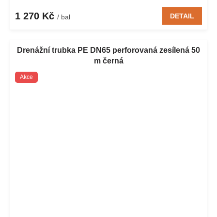
1 270 Kč
DETAIL
/ bal
Drenážní trubka PE DN65 perforovaná zesílená 50
m černá
Akce