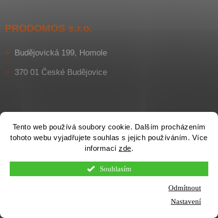
PRODOMOS s.r.o.
Budějovická 199, Homole
370 01 České Budějovice
Tento web používá soubory cookie. Dalším procházením
tohoto webu vyjadřujete souhlas s jejich používáním. Více
informací
zde
.
Souhlasím
Odmítnout
Otevírací doba pobočky Homole (Č. Budějovice) je v PO - PÁ od
7:30 do 16:30. SO od 8:00 do 12:00.
Nastavení