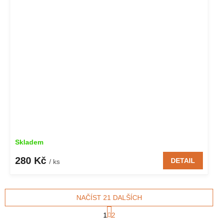
Skladem
280 Kč
DETAIL
/ ks
NAČÍST 21 DALŠÍCH
S
1
2