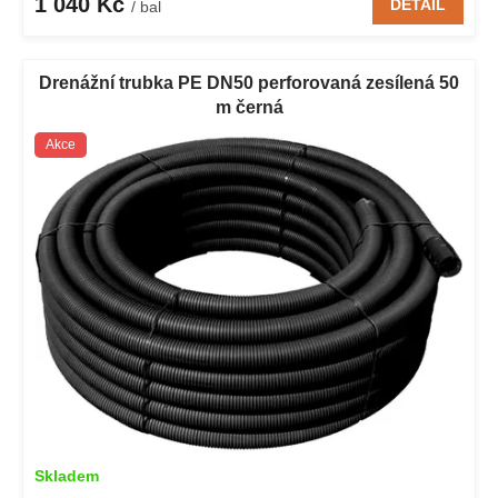
1 040 Kč
DETAIL
/ bal
Drenážní trubka PE DN50 perforovaná zesílená 50
m černá
Akce
Skladem