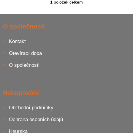
1
položek celkem
O
v
l
Z
á
á
O společnosti
d
p
a
a
c
Kontakt
t
í
í
p
Otevírací doba
r
v
O společnosti
k
y
v
ý
p
Nakupování
i
s
u
Obchodní podmínky
Ochrana osobních údajů
Heureka