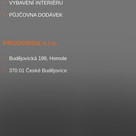
VYBAVENÍ INTERIÉRU
PŮJČOVNA DODÁVEK
PRODOMOS s.r.o.
Budějovická 199, Homole
370 01 České Budějovice