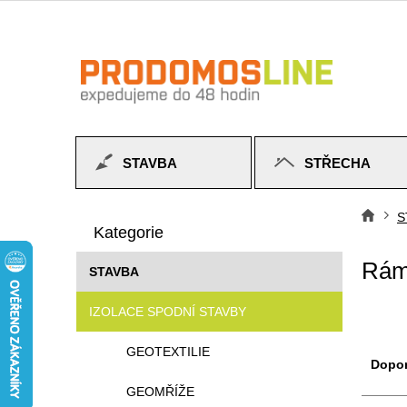
Přejít
na
obsah
STAVBA
STŘECHA
P
Přeskočit
o
S
Do
kategorie
Kategorie
s
t
Rám
STAVBA
r
a
IZOLACE SPODNÍ STAVBY
n
n
Ř
GEOTEXTILIE
í
a
Dopo
p
z
GEOMŘÍŽE
a
e