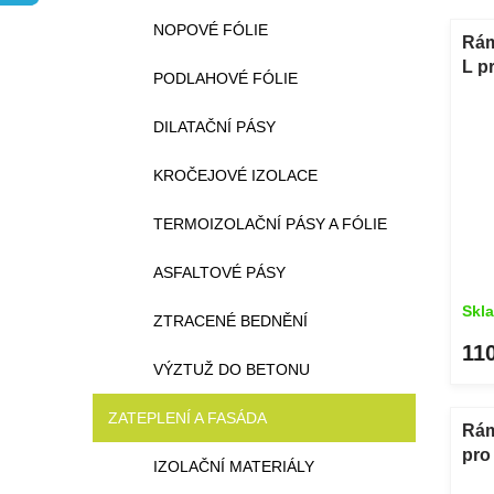
n
n
V
NOPOVÉ FÓLIE
e
í
ý
Rám
l
p
p
L pr
PODLAHOVÉ FÓLIE
r
i
bílý
o
s
DILATAČNÍ PÁSY
d
p
u
r
KROČEJOVÉ IZOLACE
k
o
t
d
TERMOIZOLAČNÍ PÁSY A FÓLIE
ů
u
k
ASFALTOVÉ PÁSY
t
ů
Skl
ZTRACENÉ BEDNĚNÍ
11
VÝZTUŽ DO BETONU
ZATEPLENÍ A FASÁDA
Rám
pro 
IZOLAČNÍ MATERIÁLY
bílý