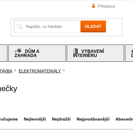
Přihlášení
HLEDAT
DŮM A
VYBAVENÍ
ZAHRADA
INTERIÉRU
TAVBA
ELEKTROMATERIÁLY
mů
ečky
ručujeme
Nejlevnější
Nejdražší
Nejprodávanější
Abeced