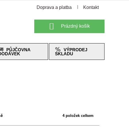
Doprava a platba
Kontakt
Nákupní
Prázdný košík
košík
PŮJČOVNA
VÝPRODEJ
DODÁVEK
SKLADU
ně
4
položek celkem