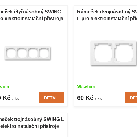
eček čtyřnásobný SWING
Rámeček dvojnásobný S
o elektroinstalační přístroje
L pro elektroinstalační pří
bílý
adem
Skladem
0 Kč
60 Kč
DETAIL
DE
/ ks
/ ks
eček trojnásobný SWING L
elektroinstalační přístroje