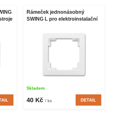
WING
Rámeček jednonásobný
stroje
SWING L pro elektroinstalační
přístroje bílý
Skladem
40 Kč
TAIL
DETAIL
/ ks