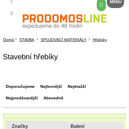
Přejít
Nákupní
na
košík
obsah
Domů
STAVBA
SPOJOVACÍ MATERIÁLY
Hřebíky
Stavební hřebíky
Ř
a
Doporučujeme
Nejlevnější
Nejdražší
z
e
Nejprodávanější
Abecedně
n
í
p
r
Značky
Balení