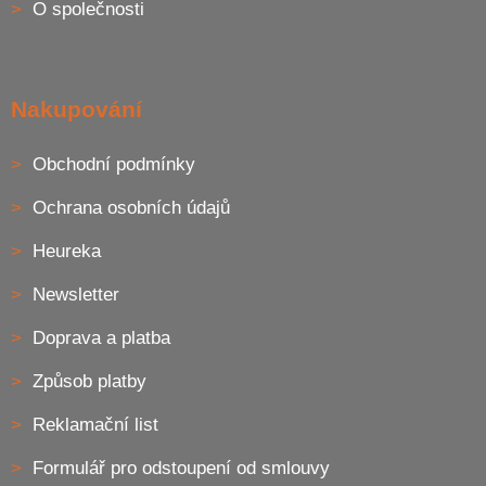
O společnosti
k
y
v
ý
p
Nakupování
i
s
u
Obchodní podmínky
Ochrana osobních údajů
Heureka
Newsletter
Doprava a platba
Způsob platby
Reklamační list
Formulář pro odstoupení od smlouvy