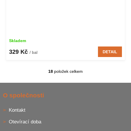
Skladem
329 Kč
DETAIL
/ bal
18
položek celkem
O
v
l
Z
á
á
O společnosti
d
p
a
a
c
Kontakt
t
í
í
p
Otevírací doba
r
v