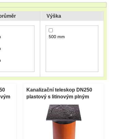
 průměr
Výška
m
500 mm
m
m
50
Kanalizační teleskop DN250
žovým
plastový s litinovým plným
poklopem A15 500 mm