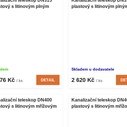
alizační teleskop DN315
Kanalizační teleskop DN3
stový s litinovým plným
plastový s litinovým plný
lopem B125 500 mm
poklopem D400 500 mm
adem
Skladem u dodavatele
176 Kč
2 620 Kč
DETAIL
DE
/ ks
/ ks
alizační teleskop DN400
Kanalizační teleskop DN4
stový s litinovým mřížovým
plastový s litinovým mří
lopem B125 500 mm
poklopem D400 500 mm