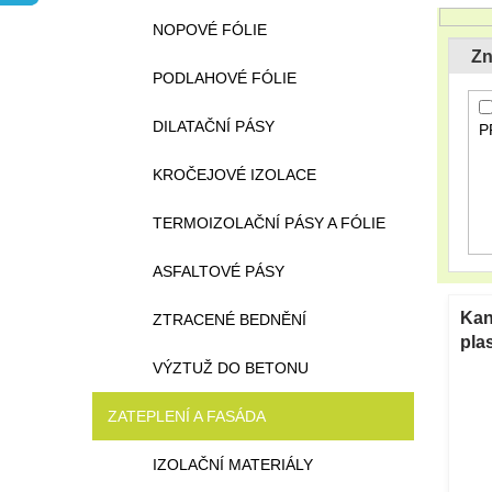
n
n
NOPOVÉ FÓLIE
e
í
Zn
l
p
PODLAHOVÉ FÓLIE
r
o
DILATAČNÍ PÁSY
P
d
u
KROČEJOVÉ IZOLACE
k
t
TERMOIZOLAČNÍ PÁSY A FÓLIE
ů
ASFALTOVÉ PÁSY
V
ý
Kan
ZTRACENÉ BEDNĚNÍ
p
pla
i
pok
VÝZTUŽ DO BETONU
s
p
ZATEPLENÍ A FASÁDA
r
o
IZOLAČNÍ MATERIÁLY
d