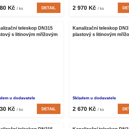
880 Kč
2 970 Kč
DETAIL
DE
/ ks
/ ks
alizační teleskop DN315
Kanalizační teleskop DN3
stový s litinovým mřížovým
plastový s litinovým mří
lopem B125 500 mm
poklopem D400 500 mm
adem u dodavatele
Skladem u dodavatele
030 Kč
2 670 Kč
DETAIL
DE
/ ks
/ ks