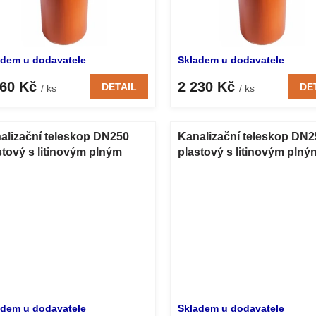
adem u dodavatele
Skladem u dodavatele
060 Kč
2 230 Kč
DETAIL
DE
/ ks
/ ks
alizační teleskop DN250
Kanalizační teleskop DN2
stový s litinovým plným
plastový s litinovým plný
lopem B125 500 mm
poklopem D400 500 mm
adem u dodavatele
Skladem u dodavatele