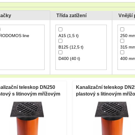
ačky
Třída zatížení
Vnější
RODOMOS line
A15 (1,5 t)
250 m
B125 (12,5 t)
315 m
D400 (40 t)
400 m
alizační teleskop DN250
Kanalizační teleskop DN2
stový s litinovým mřížovým
plastový s litinovým mří
lopem B125 500 mm
poklopem D400 500 mm