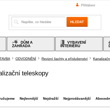
Přihlášení
HLEDAT
DŮM A
VYBAVENÍ
ZAHRADA
INTERIÉRU
TAVBA
ODVODNĚNÍ
Revizní šachty a příslušenství
Kanalizačn
mů
lizační teleskopy
ručujeme
Nejlevnější
Nejdražší
Nejprodávanější
Abeced