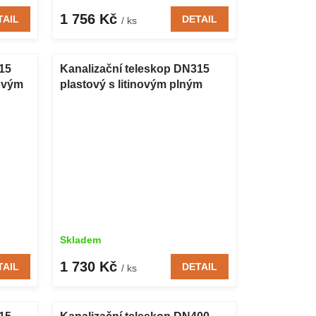
1 756 Kč
TAIL
DETAIL
/ ks
15
Kanalizační teleskop DN315
žovým
plastový s litinovým plným
poklopem A15 500 mm
Skladem
1 730 Kč
TAIL
DETAIL
/ ks