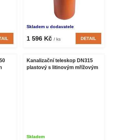
Skladem u dodavatele
1 596 Kč
TAIL
DETAIL
/ ks
50
Kanalizační teleskop DN315
m
plastový s litinovým mřížovým
poklopem A15 500 mm
Skladem