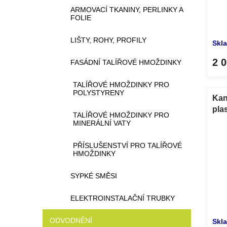
u
ARMOVACÍ TKANINY, PERLINKY A
FOLIE
k
t
LIŠTY, ROHY, PROFILY
ů
Skl
2 
FASÁDNÍ TALÍŘOVÉ HMOŽDINKY
TALÍŘOVÉ HMOŽDINKY PRO
POLYSTYRENY
Kan
pla
TALÍŘOVÉ HMOŽDINKY PRO
pok
MINERÁLNÍ VATY
PŘÍSLUŠENSTVÍ PRO TALÍŘOVÉ
HMOŽDINKY
SYPKÉ SMĚSI
ELEKTROINSTALAČNÍ TRUBKY
ODVODNĚNÍ
Skl