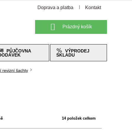
Doprava a platba
Kontakt
Nákupní
Prázdný košík
košík
PŮJČOVNA
VÝPRODEJ
DODÁVEK
SKLADU
í revizní šachty
ně
14
položek celkem