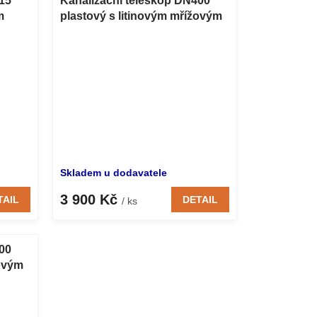
15
Kanalizační teleskop DN400
m
plastový s litinovým mřížovým
poklopem A15 500 mm
Skladem u dodavatele
3 900 Kč
TAIL
DETAIL
/ ks
00
žovým