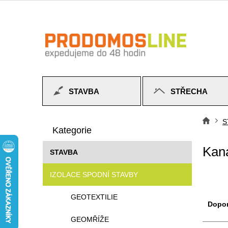
Přejít
na
obsah
STAVBA
STŘECHA
P
Přeskočit
o
S
Do
kategorie
Kategorie
s
t
Kana
STAVBA
r
a
IZOLACE SPODNÍ STAVBY
n
n
Ř
GEOTEXTILIE
í
a
Dopo
p
z
GEOMŘÍŽE
a
e