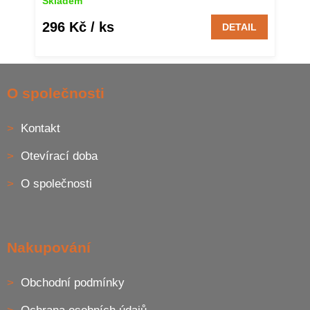
Skladem
296 Kč
/ ks
DETAIL
Z
á
O společnosti
p
a
Kontakt
t
í
Otevírací doba
O společnosti
Nakupování
Obchodní podmínky