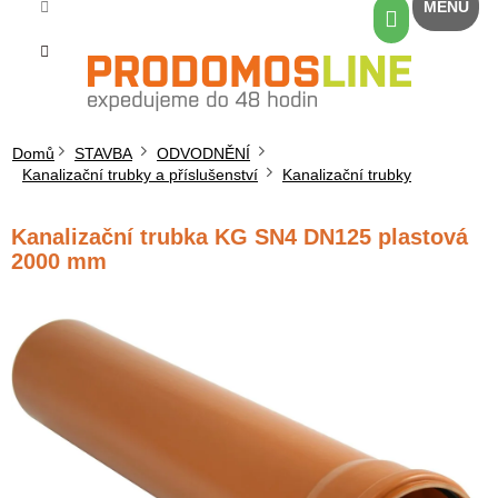
Přejít
Nákupní
na
košík
obsah
Domů
STAVBA
ODVODNĚNÍ
Kanalizační trubky a příslušenství
Kanalizační trubky
Kanalizační trubka KG SN4 DN125 plastová
2000 mm