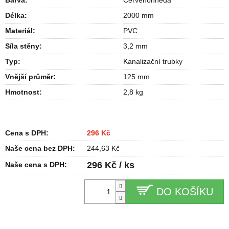
Barva
:
Červenohnědá
Délka
:
2000 mm
Materiál
:
PVC
Síla stěny
:
3,2 mm
Typ
:
Kanalizační trubky
Vnější průměr
:
125 mm
Hmotnost
:
2,8 kg
Cena s DPH:
296 Kč
Naše cena bez DPH:
244,63 Kč
296 Kč / ks
Naše cena s DPH:
DO KOŠÍKU