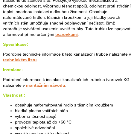
následně do stokové sítě. Poskytuje vysokou mechanickou a
chemickou odolnost, výbornou těsnost spojů, odolnost proti střídání
teplot, snadnou instalaci a dlouhou životnost. Obsahuje
naformátované hrdlo s těsnicím kroužkem a její hladký povrch
vnitřních stěn umožňuje snadné odplavování nečistot, čímž
zabraňuje vytváření usazenin uvnitř trubky. Tuto trubku lze spojovat
a formovat přímo určenými
tvarovkami
.
Specifikace:
Podrobné technické informace k této kanalizační trubce naleznete v
technickém listu
.
Instalace:
Podrobné informace k instalaci kanalizačních trubek a tvarovek KG
naleznete v
montážním návodu
.
Vlastnosti:
obsahuje naformátované hrdlo s těsnicím kroužkem
hladká plocha vnitřních stěn
výborná těsnost spojů
provozní teplota až do +60 °C
spolehlivé odvodnění
vysoká mechanická odolnost