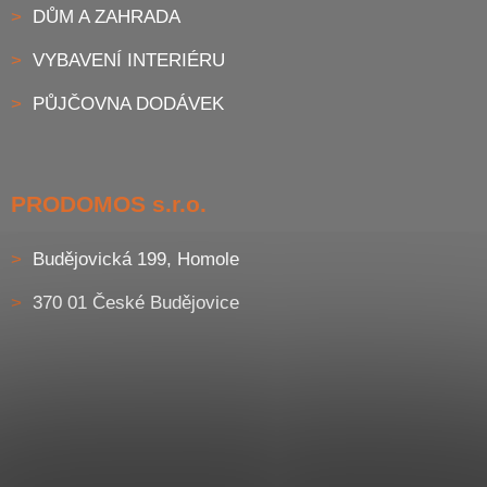
DŮM A ZAHRADA
VYBAVENÍ INTERIÉRU
PŮJČOVNA DODÁVEK
PRODOMOS s.r.o.
Budějovická 199, Homole
370 01 České Budějovice