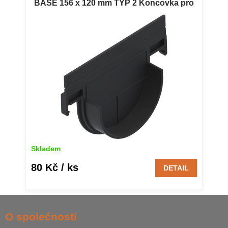
BASE 156 x 120 mm TYP 2 Koncovka pro
plastový žlab VODALAND BASE 156 x 120
mm TYP 2
Skladem
80 Kč
/ ks
DETAIL
Z
á
O společnosti
p