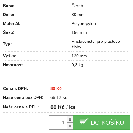
Barva
:
Černá
Délka
:
30 mm
Materiál
:
Polypropylen
Šířka
:
156 mm
Příslušenství pro plastové
Typ
:
žlaby
Výška
:
120 mm
Hmotnost
:
0,3 kg
Cena s DPH:
80 Kč
Naše cena bez DPH:
66,12 Kč
80 Kč / ks
Naše cena s DPH:
DO KOŠÍKU