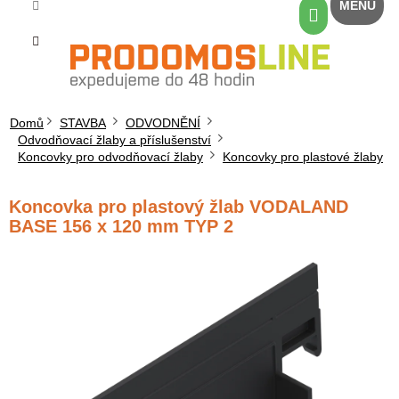
Přejít
Nákupní
na
košík
obsah
Domů
STAVBA
ODVODNĚNÍ
Odvodňovací žlaby a příslušenství
Koncovky pro odvodňovací žlaby
Koncovky pro plastové žlaby
Koncovka pro plastový žlab VODALAND
BASE 156 x 120 mm TYP 2