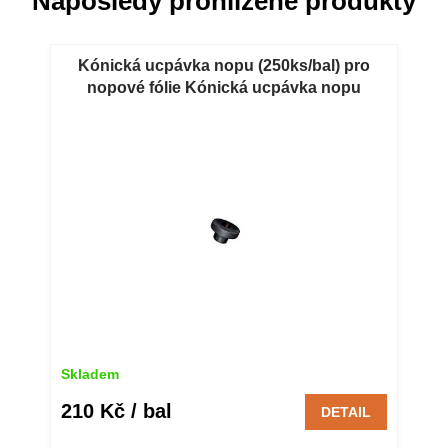
Naposledy prohlížené produkty
Kónická ucpávka nopu (250ks/bal) pro
nopové fólie Kónická ucpávka nopu
250ks/bal pro nopové fólie
Skladem
210 Kč
/ bal
DETAIL