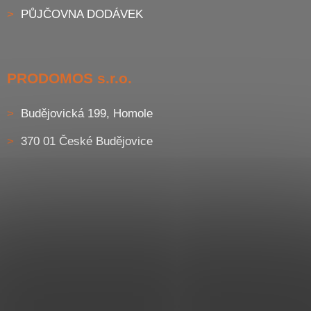
PŮJČOVNA DODÁVEK
PRODOMOS s.r.o.
Budějovická 199, Homole
370 01 České Budějovice