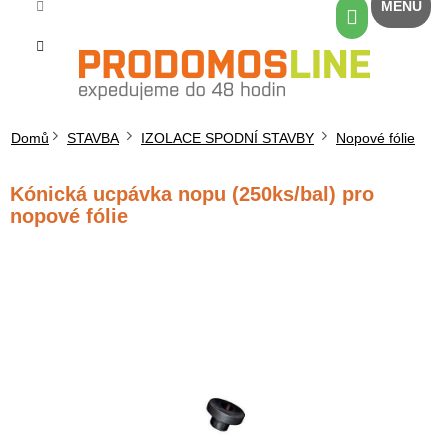
Přejít
Nákupní
na
košík
obsah
Domů
STAVBA
IZOLACE SPODNÍ STAVBY
Nopové fólie
Kónická ucpávka nopu (250ks/bal) pro
nopové fólie