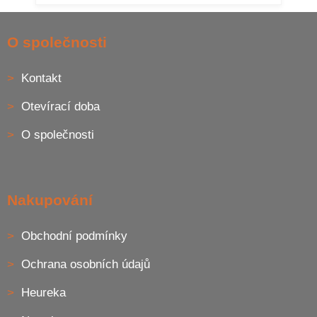
Z
á
O společnosti
p
a
Kontakt
t
í
Otevírací doba
O společnosti
Nakupování
Obchodní podmínky
Ochrana osobních údajů
Heureka