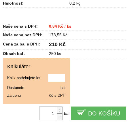
Hmotnost
:
0,2 kg
Naše cena s DPH:
0,84 Kč / ks
Naše cena bez DPH:
173,55 Kč
210 Kč
Cena za bal s DPH:
Obsah bal :
250 ks
Kalkulátor
Kolik potřebujete ks
Dostanete
bal
Za cenu
Kč s DPH
DO KOŠÍKU
bal