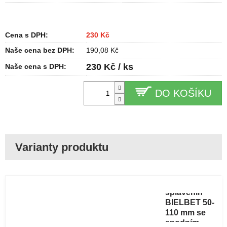
Cena s DPH:
230 Kč
Naše cena bez DPH:
190,08 Kč
230 Kč / ks
Naše cena s DPH:
DO KOŠÍKU
Lapač
střešních
splavenin
BIELBET 50-
110 mm se
spodním