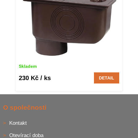
Skladem
230 Kč
/ ks
DETAIL
Z
á
O společnosti
p
a
Kontakt
t
í
Otevírací doba