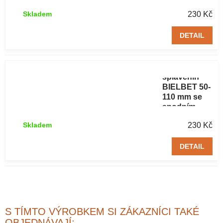
odtokem
230 Kč
Skladem
DN110 černý
DETAIL
Lapač
střešních
splavenin
BIELBET 50-
110 mm se
spodním
odtokem
230 Kč
Skladem
DN110 šedý
DETAIL
S TÍMTO VÝROBKEM SI ZÁKAZNÍCI TAKÉ
OBJEDNÁVAJÍ: