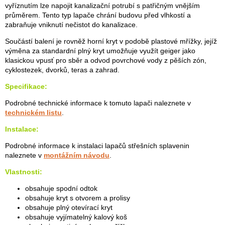
vyříznutím lze napojit kanalizační potrubí s patřičným vnějším
průměrem. Tento typ lapače chrání budovu před vlhkostí a
zabraňuje vniknutí nečistot do kanalizace.
Součástí balení je rovněž horní kryt v podobě plastové mřížky, jejíž
výměna za standardní plný kryt umožňuje využít geiger jako
klasickou vpusť pro sběr a odvod povrchové vody z pěších zón,
cyklostezek, dvorků, teras a zahrad.
Specifikace:
Podrobné technické informace k tomuto lapači naleznete v
technickém listu
.
Instalace:
Podrobné informace k instalaci lapačů střešních splavenin
naleznete v
montážním návodu
.
Vlastnosti:
obsahuje spodní odtok
obsahuje kryt s otvorem a prolisy
obsahuje plný otevírací kryt
obsahuje vyjímatelný kalový koš