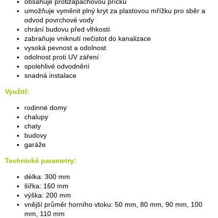
obsahuje protizápachovou příčku
umožňuje vyměnit plný kryt za plastovou mřížku pro sběr a
odvod povrchové vody
chrání budovu před vlhkostí
zabraňuje vniknutí nečistot do kanalizace
vysoká pevnost a odolnost
odolnost proti UV záření
spolehlivé odvodnění
snadná instalace
Využití:
rodinné domy
chalupy
chaty
budovy
garáže
Technické parametry:
délka: 300 mm
šířka: 160 mm
výška: 200 mm
vnější průměr horního vtoku: 50 mm, 80 mm, 90 mm, 100
mm, 110 mm