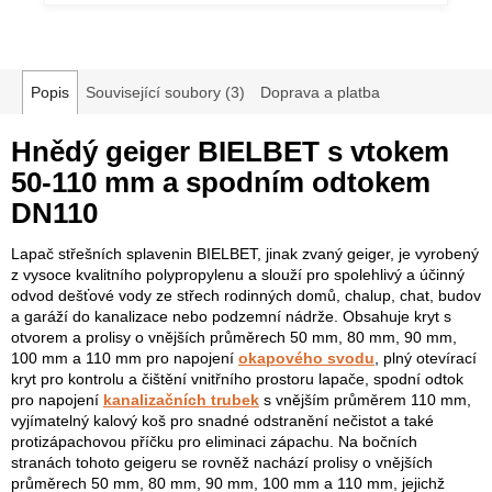
Popis
Související soubory (3)
Doprava a platba
Hnědý geiger BIELBET s vtokem
50-110 mm a spodním odtokem
DN110
Lapač střešních splavenin BIELBET, jinak zvaný geiger, je vyrobený
z vysoce kvalitního polypropylenu a slouží pro spolehlivý a účinný
odvod dešťové vody ze střech rodinných domů, chalup, chat, budov
a garáží do kanalizace nebo podzemní nádrže. Obsahuje kryt s
otvorem a prolisy o vnějších průměrech 50 mm, 80 mm, 90 mm,
100 mm a 110 mm pro napojení
okapového svodu
, plný otevírací
kryt pro kontrolu a čištění vnitřního prostoru lapače, spodní odtok
pro napojení
kanalizačních trubek
s vnějším průměrem 110 mm,
vyjímatelný kalový koš pro snadné odstranění nečistot a také
protizápachovou příčku pro eliminaci zápachu. Na bočních
stranách tohoto geigeru se rovněž nachází prolisy o vnějších
průměrech 50 mm, 80 mm, 90 mm, 100 mm a 110 mm, jejichž