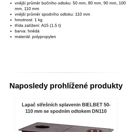
vnější průměr bočního odtoku: 50 mm, 80 mm, 90 mm, 100
mm, 110 mm
vnější průměr spodního odtoku: 110 mm
hmotnost: 1 kg
třída zatížení: A15 (1,5 t)
barva: hnědá
materiál: polypropylen
Naposledy prohlížené produkty
Lapač střešních splavenin BIELBET 50-
110 mm se spodním odtokem DN110
hnědý Hnědý geiger BIELBET s vtokem
50-110 mm a spodním odtokem DN110