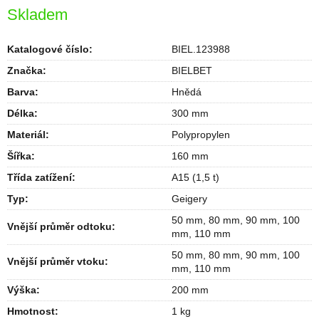
Skladem
Katalogové číslo:
BIEL.123988
Značka:
BIELBET
Barva
:
Hnědá
Délka
:
300 mm
Materiál
:
Polypropylen
Šířka
:
160 mm
Třída zatížení
:
A15 (1,5 t)
Typ
:
Geigery
50 mm
,
80 mm
,
90 mm
,
100
Vnější průměr odtoku
:
mm
,
110 mm
50 mm
,
80 mm
,
90 mm
,
100
Vnější průměr vtoku
:
mm
,
110 mm
Výška
:
200 mm
Hmotnost
:
1 kg