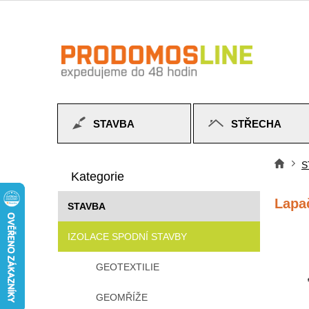
Přejít
na
obsah
STAVBA
STŘECHA
P
Přeskočit
o
S
Do
kategorie
Kategorie
s
t
Lapa
STAVBA
r
a
IZOLACE SPODNÍ STAVBY
n
n
GEOTEXTILIE
í
p
GEOMŘÍŽE
a