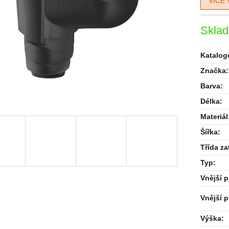
VÍCE 
Skla
Katalogo
Značka:
Barva
:
Délka
:
Materiál
Šířka
:
Třída za
Typ
:
Vnější 
Vnější 
Výška
: