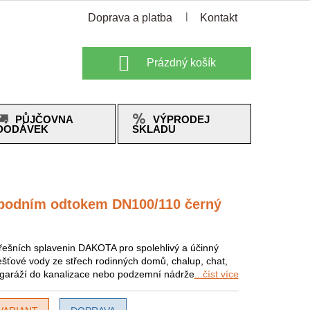
Doprava a platba
Kontakt
Nákupní
Prázdný košík
košík
PŮJČOVNA
VÝPRODEJ
DODÁVEK
SKLADU
spodním odtokem DN100/110 černý
řešních splavenin DAKOTA pro spolehlivý a účinný
šťové vody ze střech rodinných domů, chalup, chat,
garáží do kanalizace nebo podzemní nádrže
...číst více