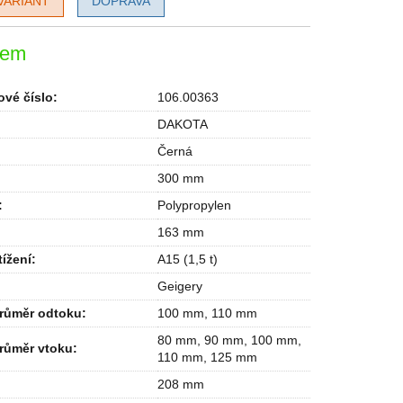
VARIANT
DOPRAVA
dem
vé číslo:
106.00363
DAKOTA
Černá
300 mm
:
Polypropylen
163 mm
tížení
:
A15 (1,5 t)
Geigery
průměr odtoku
:
100 mm
,
110 mm
80 mm
,
90 mm
,
100 mm
,
průměr vtoku
:
110 mm
,
125 mm
208 mm