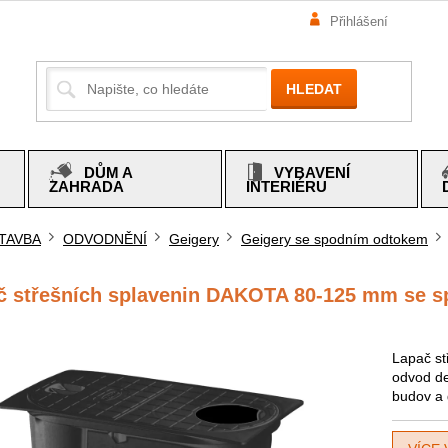
Přihlášení
HLEDAT
DŮM A
VYBAVENÍ
ZAHRADA
INTERIÉRU
TAVBA
ODVODNĚNÍ
Geigery
Geigery se spodním odtokem
mů
č střešních splavenin DAKOTA 80-125 mm se 
Lapač st
odvod de
budov a 