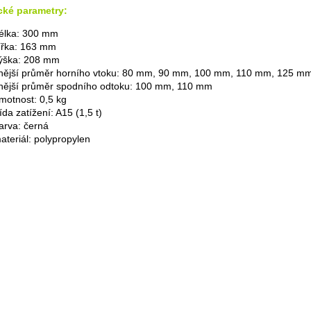
cké parametry:
élka: 300 mm
ířka: 163 mm
ýška: 208 mm
nější průměr horního vtoku: 80 mm, 90 mm, 100 mm, 110 mm, 125 m
nější průměr spodního odtoku: 100 mm, 110 mm
motnost: 0,5 kg
řída zatížení: A15 (1,5 t)
arva: černá
ateriál: polypropylen