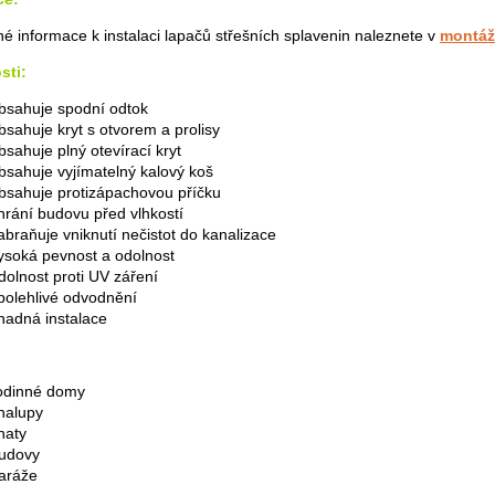
é informace k instalaci lapačů střešních splavenin naleznete v
montáž
sti:
bsahuje spodní odtok
bsahuje kryt s otvorem a prolisy
bsahuje plný otevírací kryt
bsahuje vyjímatelný kalový koš
bsahuje protizápachovou příčku
hrání budovu před vlhkostí
abraňuje vniknutí nečistot do kanalizace
ysoká pevnost a odolnost
dolnost proti UV záření
polehlivé odvodnění
nadná instalace
odinné domy
halupy
haty
udovy
aráže