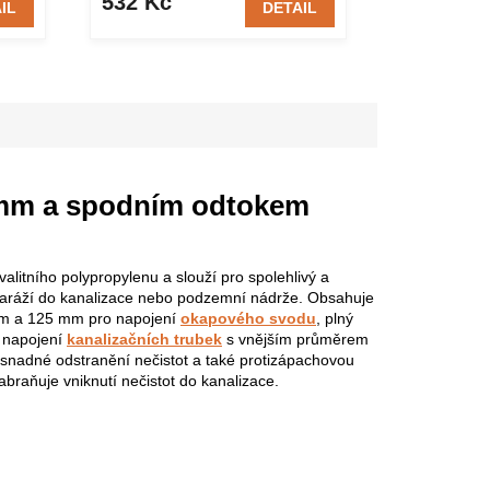
532 Kč
652 Kč
IL
DETAIL
 mm a spodním odtokem
alitního polypropylenu a slouží pro spolehlivý a
garáží do kanalizace nebo podzemní nádrže. Obsahuje
mm a 125 mm pro napojení
okapového svodu
, plný
o napojení
kanalizačních trubek
s vnějším průměrem
 snadné odstranění nečistot a také protizápachovou
abraňuje vniknutí nečistot do kanalizace.