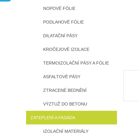
n
NOPOVÉ FÓLIE
e
l
PODLAHOVÉ FÓLIE
DILATAČNÍ PÁSY
KROČEJOVÉ IZOLACE
TERMOIZOLAČNÍ PÁSY A FÓLIE
ASFALTOVÉ PÁSY
ZTRACENÉ BEDNĚNÍ
VÝZTUŽ DO BETONU
ZATEPLENÍ A FASÁDA
IZOLAČNÍ MATERIÁLY