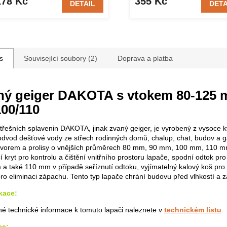
178 Kč
355 Kč
DETAIL
DETA
s
Související soubory (2)
Doprava a platba
ný geiger DAKOTA s vtokem 80-125
00/110
třešních splavenin DAKOTA, jinak zvaný geiger, je vyrobený z vysoce kv
odvod dešťové vody ze střech rodinných domů, chalup, chat, budov a 
otvorem a prolisy o vnějších průměrech 80 mm, 90 mm, 100 mm, 110 
í kryt pro kontrolu a čištění vnitřního prostoru lapače, spodní odtok pr
a také 110 mm v případě seříznutí odtoku, vyjímatelný kalový koš pro
pro eliminaci zápachu. Tento typ lapače chrání budovu před vlhkostí a z
kace:
é technické informace k tomuto lapači naleznete v
technickém listu
.
ce: