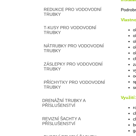
REDUKCE PRO VODOVODNÍ
Podrobn
TRUBKY
Vlastno
T-KUSY PRO VODOVODNÍ
o
TRUBKY
o
o
NÁTRUBKY PRO VODOVODNÍ
o
TRUBKY
o
c
ZÁSLEPKY PRO VODOVODNÍ
z
TRUBKY
v
o
s
PŘÍCHYTKY PRO VODOVODNÍ
TRUBKY
s
Využití:
DRENÁŽNÍ TRUBKY A
PŘÍSLUŠENSTVÍ
r
c
REVIZNÍ ŠACHTY A
c
PŘÍSLUŠENSTVÍ
b
g