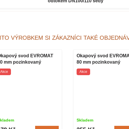
odtokem DN100/110 šedý
MTO VÝROBKEM SI ZÁKAZNÍCI TAKÉ OBJEDNÁV
Okapový svod EVROMAT
Okapový svod EVROM
0 mm pozinkovaný
80 mm pozinkovaný
akovaný 1 m RAL 9005
lakovaný 2 m RAL 9005
Akce
Akce
erný
černý
kladem
Skladem