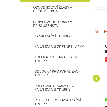
ODVODŇOVACÍ ŽLABY A
PŘÍSLUŠENSTVÍ
KANALIZAČNÍ TRUBKY A
PŘÍSLUŠENSTVÍ
S TÍ
KANALIZAČNÍ TRUBKY
alizační
Koleno pro kanalizační
KANALIZAČNÍ ZPĚTNÉ KLAPKY
10 15°
trubky KG DN110 30°
8
l
KOLENA PRO KANALIZAČNÍ
TRUBKY
č
ODBOČKY PRO KANALIZAČNÍ
TRUBKY
PŘESUVNÉ SPOJKY PRO
KANALIZAČNÍ TRUBKY
Skladem
S
REDUKCE PRO KANALIZAČNÍ
TRUBKY