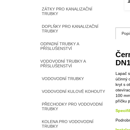
80 Kč
DETAIL
DETAIL
ZÁTKY PRO KANALIZAČNÍ
TRUBKY
DOPLŇKY PRO KANALIZAČNÍ
TRUBKY
Popi
ODPADNÍ TRUBKY A
PŘÍSLUŠENSTVÍ
Čer
DN1
VODOVODNÍ TRUBKY A
PŘÍSLUŠENSTVÍ
Lapač s
VODOVODNÍ TRUBKY
účinný 
kryt s 
otevírac
VODOVODNÍ KULOVÉ KOHOUTY
100 mm 
příčku 
PŘECHODKY PRO VODOVODNÍ
TRUBKY
Specifi
Podrobn
KOLENA PRO VODOVODNÍ
TRUBKY
Instala