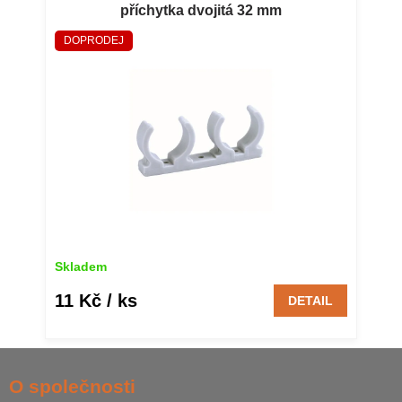
příchytka dvojitá 32 mm
DOPRODEJ
Skladem
11 Kč
/ ks
DETAIL
Z
á
O společnosti
p