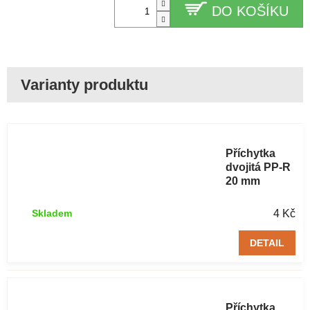
DO KOŠÍKU
Příchytka
dvojitá PP-R
20 mm
4 Kč
Skladem
DETAIL
Příchytka