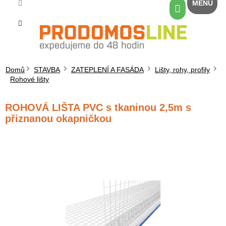
Přejít
Nákupní
na
košík
obsah
Domů
STAVBA
ZATEPLENÍ A FASÁDA
Lišty, rohy, profily
Rohové lišty
ROHOVÁ LIŠTA PVC s tkaninou 2,5m s
přiznanou okapničkou