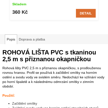
Skladem
360 Kč
DETAIL
Popis
Doprava a platba
ROHOVÁ LIŠTA PVC s tkaninou
2,5 m s přiznanou okapničkou
Rohová lišty PVC 2,5 m s přiznanou okapničkou, s prodlouženou
rovnou hranou. Profil se používá k začištění omítky na horním
ostění a svodu vody ve svislém směru. Nedochází ke vzlínání vody
po horní špaletě a k následnému odmrzání omítky v zimním
období.
Použití:
Začištění omítky