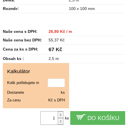
Délka
:
2,5 m
Rozměr
:
100 x 100 mm
Naše cena s DPH:
26,80 Kč / m
Naše cena bez DPH:
55,37 Kč
67 Kč
Cena za ks s DPH:
Obsah ks :
2,5 m
Kalkulátor
Kolik potřebujete m
Dostanete
ks
Za cenu
Kč s DPH
DO KOŠÍKU
ks