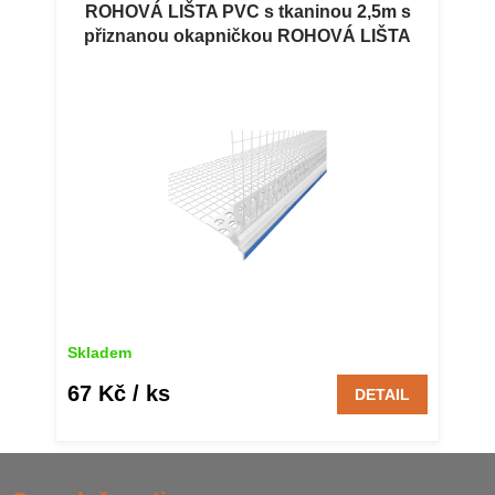
ROHOVÁ LIŠTA PVC s tkaninou 2,5m s
přiznanou okapničkou ROHOVÁ LIŠTA
PVC s tkaninou 2,5 m s přiznanou
okapničkou
Skladem
67 Kč
/ ks
DETAIL
Z
á