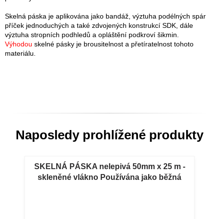
Skelná páska je aplikována jako bandáž, výztuha podélných spár
příček jednoduchých a také zdvojených konstrukcí SDK, dále
výztuha stropních podhledů a opláštění podkroví šikmin.
Výhodou
skelné pásky je brousitelnost a přetíratelnost tohoto
materiálu.
Naposledy prohlížené produkty
SKELNÁ PÁSKA nelepivá 50mm x 25 m -
skleněné vlákno Používána jako běžná
výztužná páska spáry mezi dvěma
sádrokartonovými deskami