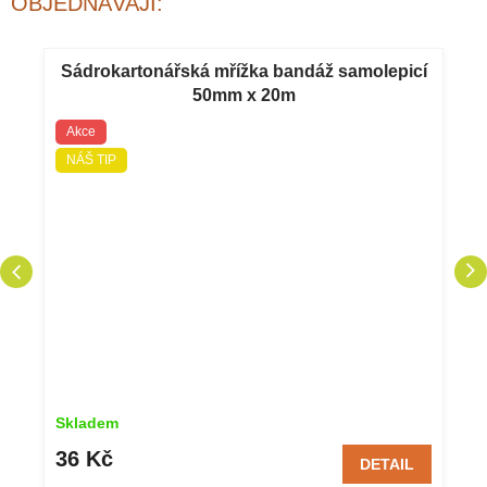
OBJEDNÁVAJÍ:
Sádrokartonářská mřížka bandáž samolepicí
50mm x 20m
Akce
NÁŠ TIP
Skladem
36 Kč
DETAIL