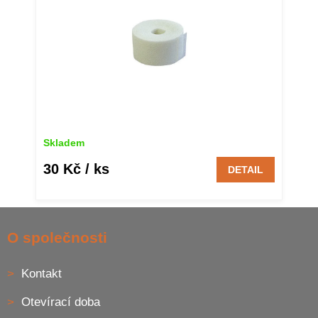
Skladem
30 Kč
/ ks
DETAIL
Z
á
O společnosti
p
a
Kontakt
t
í
Otevírací doba