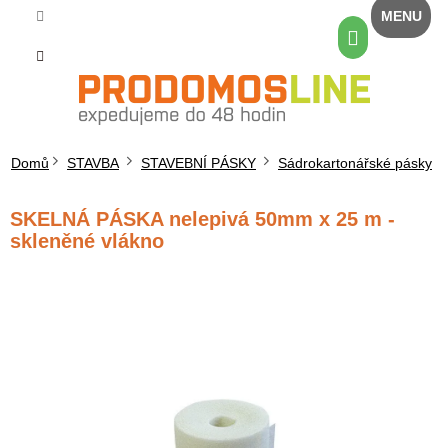
Přejít
na
Nákupní
obsah
košík
Domů
STAVBA
STAVEBNÍ PÁSKY
Sádrokartonářské pásky
SKELNÁ PÁSKA nelepivá 50mm x 25 m -
skleněné vlákno