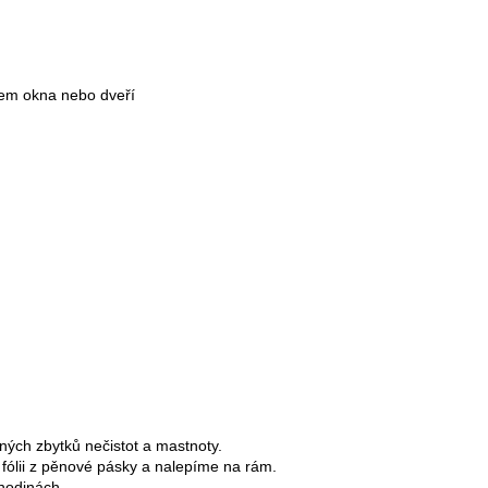
mem okna nebo dveří
ných zbytků nečistot a mastnoty.
 fólii z pěnové pásky a nalepíme na rám.
 hodinách.