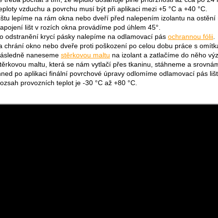
eploty vzduchu a povrchu musí být při aplikaci mezi +5 °C a +40 °C.
ištu lepíme na rám okna nebo dveří před nalepením izolantu na ostění n
apojení lišt v rozích okna provádíme pod úhlem 45°.
o odstranění krycí pásky nalepíme na odlamovací pás
ochrannou fólii
.
a chrání okno nebo dveře proti poškození po celou dobu práce s omítk
ásledně naneseme
stěrkovou maltu
na izolant a zatlačíme do něho výzt
těrkovou maltu, která se nám vytlačí přes tkaninu, stáhneme a srovná
hned po aplikaci finální povrchové úpravy odlomíme odlamovací pás lišt
ozsah provozních teplot je -30 °C až +80 °C.