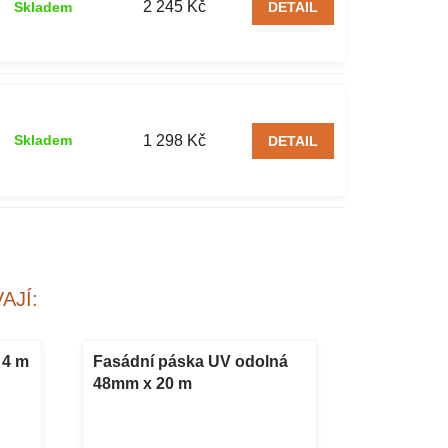
2 245 Kč
Skladem
DETAIL
1 298 Kč
Skladem
DETAIL
AJÍ:
 4 m
Fasádní páska UV odolná
Rohová li
48mm x 20 m
s vertex t
(10x10)