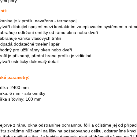
ými póry.
sti:
kanina je k profilu navařena - termospoj
ytváří dilatující spojení mezi kontaktním zateplovacím systémem a rá
abraňuje odtržení omítky od rámu okna nebo dveří
abraňuje vzniku vlasových trhlin
dpadá dodatečné tmelení spár
hodný pro užší rámy oken nebo dveří
rofil je přiznaný, přední hrana profilu je viditelná
ytváří esteticky dokonalý detail
cké parametry:
élka: 2400 mm
ířka: 6 mm - síla omítky
ířka síťoviny: 100 mm
:
ejprve z rámu okna odstraníme ochrannou fólii a očistíme jej od případ
ištu zkrátíme nůžkami na lišty na požadovanou délku, odstraníme krycí
e třeba počítat s tím, že lepidlo dosahuje plné přídržnosti až cca po 24