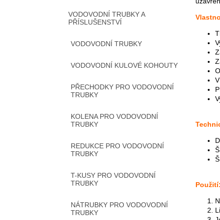
uzavřen
VODOVODNÍ TRUBKY A
Vlastno
PŘÍSLUŠENSTVÍ
T
V
VODOVODNÍ TRUBKY
Z
Z
VODOVODNÍ KULOVÉ KOHOUTY
O
V
PŘECHODKY PRO VODOVODNÍ
P
TRUBKY
V
KOLENA PRO VODOVODNÍ
Techni
TRUBKY
D
REDUKCE PRO VODOVODNÍ
Š
TRUBKY
Š
T-KUSY PRO VODOVODNÍ
TRUBKY
Použití
N
NÁTRUBKY PRO VODOVODNÍ
L
TRUBKY
J