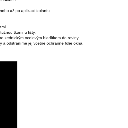
ebo až po aplikaci izolantu.
ami.
užnou tkaninu lišty.
me zednickým ocelovým hladítkem do roviny.
y a odstraníme jej včetně ochranné fólie okna.