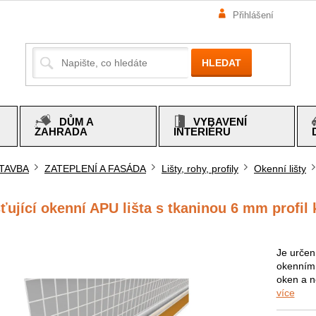
Přihlášení
HLEDAT
DŮM A
VYBAVENÍ
ZAHRADA
INTERIÉRU
TAVBA
ZATEPLENÍ A FASÁDA
Lišty, rohy, profily
Okenní lišty
mů
ťující okenní APU lišta s tkaninou 6 mm profil
Je určen 
okenním 
oken a n
více