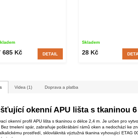
kladem
Skladem
7 685 Kč
28 Kč
DETAIL
DETA
s
Videa (1)
Doprava a platba
šťující okenní APU lišta s tkaninou 
vací okenní profil APU lišta s tkaninou o délce 2,4 m. Je určen pro vytv
Bez tmelení spár, zabraňuje poškrábání rámů oken a nedochází ke zneč
alkalickému prostředí, sklovláknitá výztužná tkanina vyhovující ETAG 0