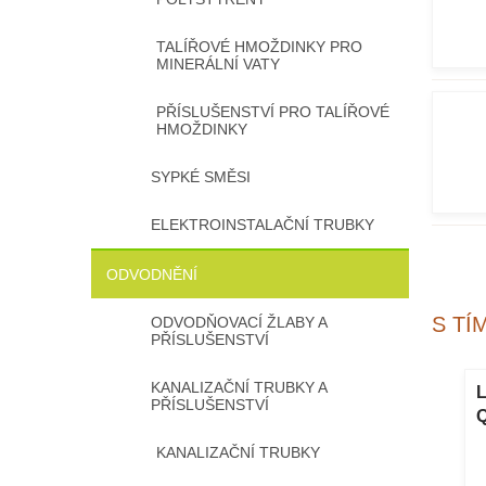
TALÍŘOVÉ HMOŽDINKY PRO
MINERÁLNÍ VATY
PŘÍSLUŠENSTVÍ PRO TALÍŘOVÉ
HMOŽDINKY
SYPKÉ SMĚSI
ELEKTROINSTALAČNÍ TRUBKY
ODVODNĚNÍ
S TÍ
ODVODŇOVACÍ ŽLABY A
PŘÍSLUŠENSTVÍ
KANALIZAČNÍ TRUBKY A
KOMBI PVC s
Rohová lišta KOMBI PVC s
L
PŘÍSLUŠENSTVÍ
INOU 2,5 m
VERTEX TKANINOU 2,5 m
(10x10) (50 ks)
p
KANALIZAČNÍ TRUBKY