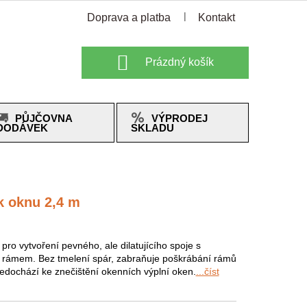
Doprava a platba
Kontakt
Nákupní
Prázdný košík
košík
PŮJČOVNA
VÝPRODEJ
DODÁVEK
SKLADU
 k oknu 2,4 m
pro vytvoření pevného, ale dilatujícího spoje s
rámem. Bez tmelení spár, zabraňuje poškrábání rámů
edochází ke znečištění okenních výplní oken.
...číst