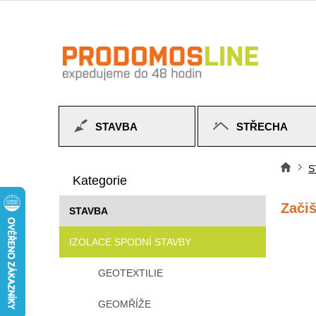
Přejít
na
obsah
STAVBA
STŘECHA
P
Přeskočit
o
S
Do
kategorie
Kategorie
s
t
Začiš
STAVBA
r
a
IZOLACE SPODNÍ STAVBY
n
n
GEOTEXTILIE
í
p
GEOMŘÍŽE
a