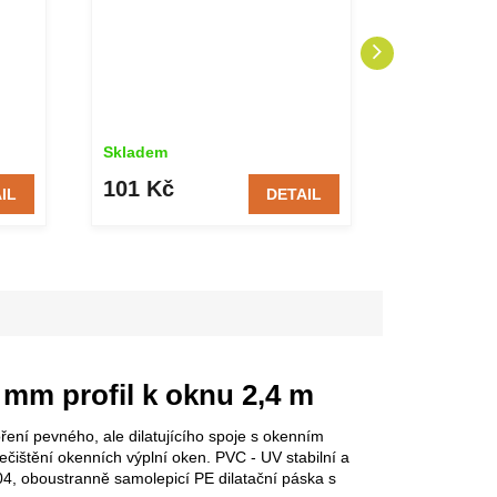
Skladem
Skladem
101 Kč
28 Kč
IL
DETAIL
6 mm profil k oknu 2,4 m
oření pevného, ale dilatujícího spoje s okenním
ištění okenních výplní oken. PVC - UV stabilní a
04, oboustranně samolepicí PE dilatační páska s