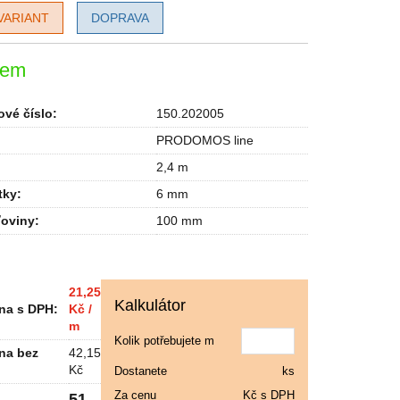
VARIANT
DOPRAVA
dem
vé číslo:
150.202005
PRODOMOS line
2,4 m
tky
:
6 mm
ťoviny
:
100 mm
21,25
Kalkulátor
na s DPH:
Kč /
m
Kolik potřebujete m
na bez
42,15
Kč
Dostanete
ks
Za cenu
Kč s DPH
51