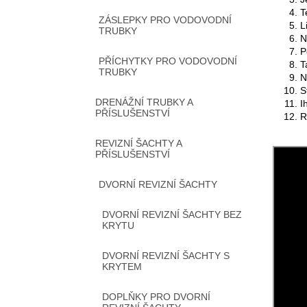
T
ZÁSLEPKY PRO VODOVODNÍ
L
TRUBKY
N
P
PŘÍCHYTKY PRO VODOVODNÍ
T
TRUBKY
N
S
DRENÁŽNÍ TRUBKY A
I
PŘÍSLUŠENSTVÍ
R
REVIZNÍ ŠACHTY A
PŘÍSLUŠENSTVÍ
DVORNÍ REVIZNÍ ŠACHTY
DVORNÍ REVIZNÍ ŠACHTY BEZ
KRYTU
DVORNÍ REVIZNÍ ŠACHTY S
KRYTEM
DOPLŇKY PRO DVORNÍ