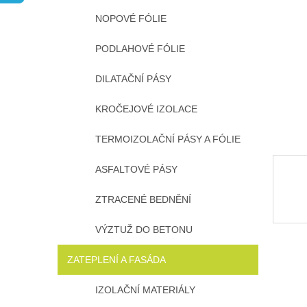
n
NOPOVÉ FÓLIE
e
l
PODLAHOVÉ FÓLIE
DILATAČNÍ PÁSY
KROČEJOVÉ IZOLACE
TERMOIZOLAČNÍ PÁSY A FÓLIE
ASFALTOVÉ PÁSY
ZTRACENÉ BEDNĚNÍ
VÝZTUŽ DO BETONU
ZATEPLENÍ A FASÁDA
IZOLAČNÍ MATERIÁLY