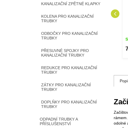
KANALIZAČNÍ ZPĚTNÉ KLAPKY
KOLENA PRO KANALIZAČNÍ
TRUBKY
ODBOČKY PRO KANALIZAČNÍ
TRUBKY
Skladem
S
1 380 Kč
DETAIL
DETAIL
PŘESUVNÉ SPOJKY PRO
KANALIZAČNÍ TRUBKY
REDUKCE PRO KANALIZAČNÍ
TRUBKY
Popi
ZÁTKY PRO KANALIZAČNÍ
TRUBKY
Zači
DOPLŇKY PRO KANALIZAČNÍ
TRUBKY
Začišto
rámem. 
ODPADNÍ TRUBKY A
odolné 
PŘÍSLUŠENSTVÍ