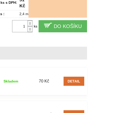
 ks s DPH:
Kč
s :
2,4 m
DO KOŠÍKU
ks
70 Kč
Skladem
DETAIL