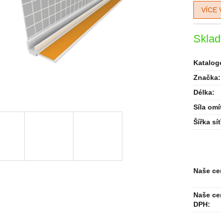
VÍCE 
Skla
Katalogo
Značka:
Délka
:
Síla omí
Šířka sí
Naše ce
Naše ce
DPH: