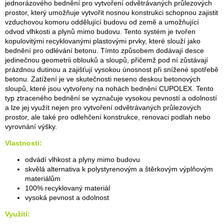
jednorázového bednění pro vytvoření odvětrávaných průlezových
prostor, který umožňuje vytvořit nosnou konstrukci schopnou zajistit
vzduchovou komoru oddělující budovu od země a umožňující
odvod vlhkosti a plynů mimo budovu. Tento systém je tvořen
kopulovitými recyklovanými plastovými prvky, které slouží jako
bednění pro odlévání betonu. Tímto způsobem dodávají desce
jedinečnou geometrii oblouků a sloupů, přičemž pod ní zůstávají
prázdnou dutinou a zajišťují vysokou únosnost při snížené spotřebě
betonu. Zatížení je ve skutečnosti neseno deskou betonových
sloupů, které jsou vytvořeny na nohách bednění CUPOLEX. Tento
typ ztraceného bednění se vyznačuje vysokou pevností a odolností
a lze jej využít nejen pro vytvoření odvětrávaných průlezových
prostor, ale také pro odlehčení konstrukce, renovaci podlah nebo
vyrovnání výšky.
Vlastnosti:
odvádí vlhkost a plyny mimo budovu
skvělá alternativa k polystyrenovým a štěrkovým výplňovým
materiálům
100% recyklovaný materiál
vysoká pevnost a odolnost
Využití: