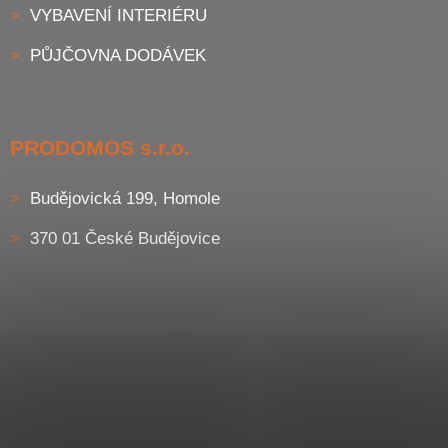
VYBAVENÍ INTERIÉRU
PŮJČOVNA DODÁVEK
PRODOMOS s.r.o.
Budějovická 199, Homole
370 01 České Budějovice