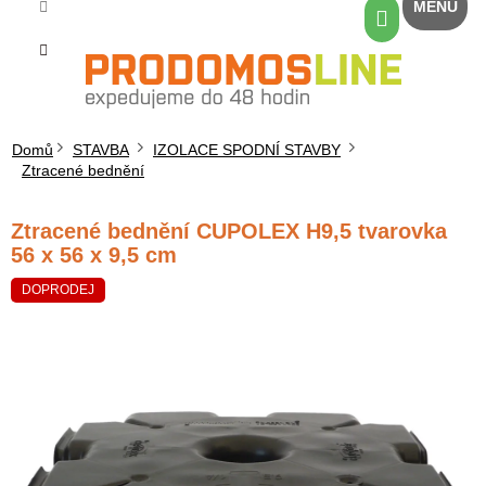
Přejít
Nákupní
na
košík
obsah
Domů
STAVBA
IZOLACE SPODNÍ STAVBY
Ztracené bednění
Ztracené bednění CUPOLEX H9,5 tvarovka
56 x 56 x 9,5 cm
DOPRODEJ