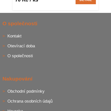
Z
á
O společnosti
p
a
Kontakt
t
í
Otevírací doba
O společnosti
Nakupování
Obchodní podmínky
Ochrana osobních údajů