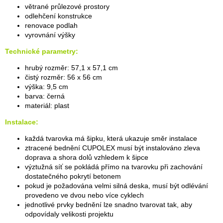
větrané průlezové prostory
odlehčení konstrukce
renovace podlah
vyrovnání výšky
Technické parametry:
hrubý rozměr: 57,1 x 57,1 cm
čistý rozměr: 56 x 56 cm
výška: 9,5 cm
barva: černá
materiál: plast
Instalace:
každá tvarovka má šipku, která ukazuje směr instalace
ztracené bednění CUPOLEX musí být instalováno zleva
doprava a shora dolů vzhledem k šipce
výztužná síť se pokládá přímo na tvarovku při zachování
dostatečného pokrytí betonem
pokud je požadována velmi silná deska, musí být odlévání
provedeno ve dvou nebo více cyklech
jednotlivé prvky bednění lze snadno tvarovat tak, aby
odpovídaly velikosti projektu