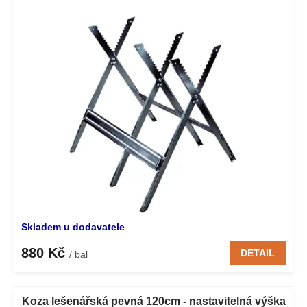
p
o
i
d
s
u
p
k
r
t
o
ů
d
u
k
t
ů
Skladem u dodavatele
880 Kč
DETAIL
/ bal
Koza lešenářská pevná 120cm - nastavitelná výška