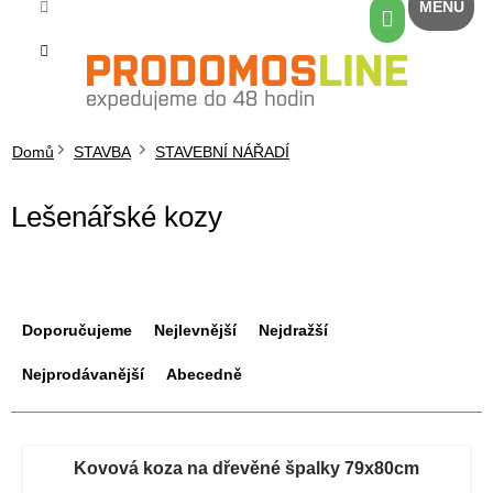
Přejít
Nákupní
na
košík
obsah
Domů
STAVBA
STAVEBNÍ NÁŘADÍ
Lešenářské kozy
Ř
a
Doporučujeme
Nejlevnější
Nejdražší
z
e
Nejprodávanější
Abecedně
n
í
V
p
ý
Kovová koza na dřevěné špalky 79x80cm
r